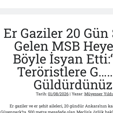
Temmuz
Soruları…
Nasuh
Mahruki’n
“Suçu”!..
Er Gaziler 20 Gün
Gelen MSB Heye
Böyle İsyan Etti:
Teröristlere G…
Güldürdünüz
Tarih:
01/08/2026
| Yazar:
Müyesser Yıldı
Er gaziler ve er şehit aileleri, 20 gündür Ankara’nın ka
Güvenpark’ta, 500 metre mesafede olan Meclis’e, özlük hak