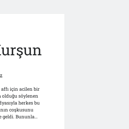
Kurşun
ız
affı için acilen bir
im olduğu söylenen
edyasıyla herkes bu
sının coşkusunu
e geldi. Bununla…