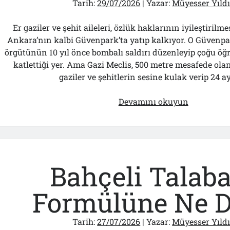
Tarih:
29/07/2026
| Yazar:
Müyesser Yıld
Er gaziler ve şehit aileleri, özlük haklarının iyileştirilm
Ankara’nın kalbi Güvenpark’ta yatıp kalkıyor. O Güvenpar
örgütünün 10 yıl önce bombalı saldırı düzenleyip çoğu öğ
katlettiği yer. Ama Gazi Meclis, 500 metre mesafede ol
gaziler ve şehitlerin sesine kulak verip 24 a
Bölmediği
Devamını okuyun
Bir
O
Kalmıştı!..
Bahçeli Talab
Formülüne Ne D
Tarih:
27/07/2026
| Yazar:
Müyesser Yıld