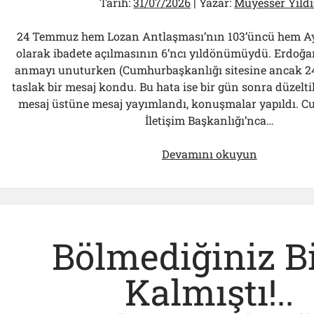
Güldürdün
Tarih:
31/07/2026
| Yazar:
Müyesser Yıldı
24 Temmuz hem Lozan Antlaşması’nın 103’üncü hem Ay
olarak ibadete açılmasının 6’ncı yıldönümüydü. Erdoğan
anmayı unuturken (Cumhurbaşkanlığı sitesine ancak 24 
taslak bir mesaj kondu. Bu hata ise bir gün sonra düzeltil
mesaj üstüne mesaj yayımlandı, konuşmalar yapıldı. 
İletişim Başkanlığı’nca…
Papazın
Devamını okuyun
“Komutanı
Ayasofya
ve
Patrikhan
İçin
Bölmediğiniz B
ABD’yi
Göreve
Kalmıştı!..
Çağırdı!..