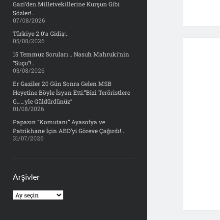
Gazi’den Milletvekillerine Kurşun Gibi
Sözler!..
07/08/2026
Türkiye 2.0’a Gidiş!..
05/08/2026
15 Temmuz Soruları… Nasuh Mahruki’nin
“Suçu”!..
03/08/2026
Er Gaziler 20 Gün Sonra Gelen MSB
Heyetine Böyle İsyan Etti:“Bizi Teröristlere
G……yle Güldürdünüz”
01/08/2026
Papazın “Komutanı” Ayasofya ve
Patrikhane İçin ABD’yi Göreve Çağırdı!..
31/07/2026
Arşivler
Arşivler