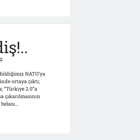
lerine
iş!..
z
 bildiğimiz NATO’ya
nde ortaya çıktı;
; “Türkiye 2.0”a
sa çıkarılmasının
ş belası…