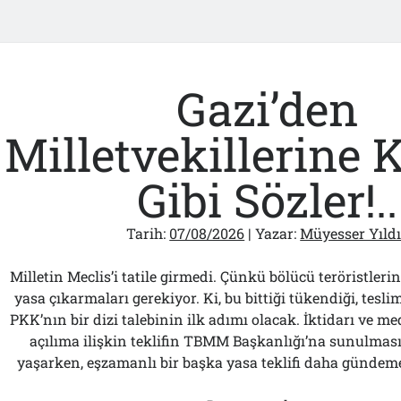
esser
ız
Gazi’den
lar
Milletvekillerine 
Gibi Sözler!..
Tarih:
07/08/2026
| Yazar:
Müyesser Yıld
Milletin Meclis’i tatile girmedi. Çünkü bölücü teröristlerin 
yasa çıkarmaları gerekiyor. Ki, bu bittiği tükendiği, tesl
PKK’nın bir dizi talebinin ilk adımı olacak. İktidarı ve m
açılıma ilişkin teklifin TBMM Başkanlığı’na sunulma
yaşarken, eşzamanlı bir başka yasa teklifi daha gündem