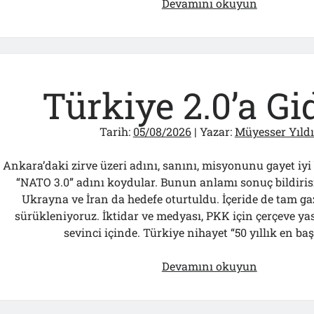
Gazi’den
Devamını okuyun
Milletvekil
Kurşun
Gibi
Sözler!..
Türkiye 2.0’a Gid
Tarih:
05/08/2026
| Yazar:
Müyesser Yıldı
Ankara’daki zirve üzeri adını, sanını, misyonunu gayet iyi
“NATO 3.0” adını koydular. Bunun anlamı sonuç bildirisi
Ukrayna ve İran da hedefe oturtuldu. İçeride de tam gaz
sürükleniyoruz. İktidar ve medyası, PKK için çerçeve ya
sevinci içinde. Türkiye nihayet “50 yıllık en ba
Türkiye
Devamını okuyun
2.0’a
Gidiş!..