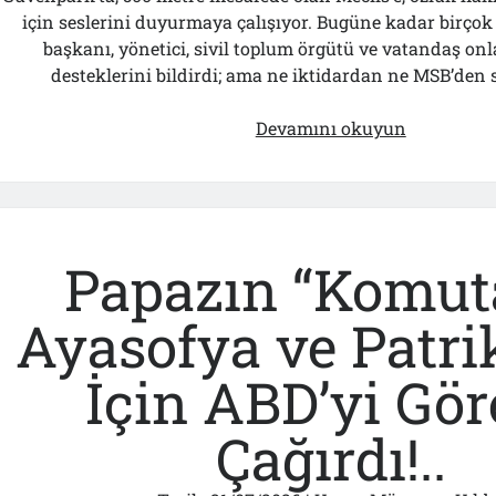
için seslerini duyurmaya çalışıyor. Bugüne kadar birçok 
başkanı, yönetici, sivil toplum örgütü ve vatandaş onla
desteklerini bildirdi; ama ne iktidardan ne MSB’den se
Er
Devamını okuyun
Gaziler
20
Gün
Sonra
Gelen
Papazın “Komut
MSB
Heyetine
Ayasofya ve Patr
Böyle
İsyan
İçin ABD’yi Gör
Etti:“Bizi
Teröristler
Çağırdı!..
G……
yle