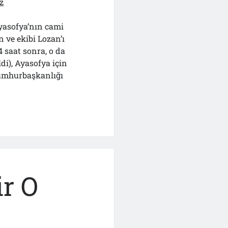
üz”
z
asofya’nın cami
 ve ekibi Lozan’ı
saat sonra, o da
di), Ayasofya için
Cumhurbaşkanlığı
”
e
ir O