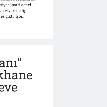
siyasi parti genel
rı ziyaret edip
s çıktı. İşte…
anı”
ikhane
eve
e