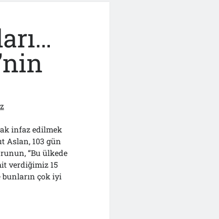
arı…
’nin
ız
ak infaz edilmek
t Aslan, 103 gün
orunun, “Bu ülkede
it verdiğimiz 15
bunların çok iyi