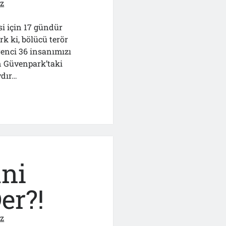
ız
esi için 17 gündür
k ki, bölücü terör
renci 36 insanımızı
an Güvenpark’taki
ydır…
niz
ani
er?!
ız