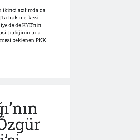
ı ikinci açılımda da
’ta Irak merkezi
niye’de de KYB’nin
asi trafiğinin ana
lmesi beklenen PKK
e
ı’nın
 Özgür
i’si…