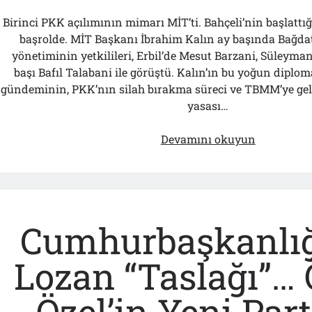
Birinci PKK açılımının mimarı MİT’ti. Bahçeli’nin başlattığ
başrolde. MİT Başkanı İbrahim Kalın ay başında Bağdat
yönetiminin yetkilileri, Erbil’de Mesut Barzani, Süleyma
başı Bafıl Talabani ile görüştü. Kalın’ın bu yoğun diplom
gündeminin, PKK’nın silah bırakma süreci ve TBMM’ye ge
yasası…
Bahçeli
Devamını okuyun
Talabani
Formülün
Ne
Der?!
Cumhurbaşkanlığ
Lozan “Taslağı”…
Özel’in Yeni Part