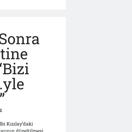
in
 Sonra
tine
“Bizi
…yle
”
z
lbi Kızılay’daki
larının düzeltilmesi