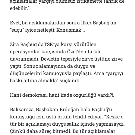
açıklamalar yargıyı olumsuz istikamette tahrik de
edebilir.”
Evet, bu açıklamalardan sonra İlker Başbuğ’un
“suçu” iyice netleşti; Konuşmak!..
Zira Başbuğ daTSK’ya karşı yürütülen
operasyonlar karşısında Özel’den farklı
davranmadı. Devletin tepesiyle zirve üstüne zirve
yaptı. Sonuç alamayınca da duygu ve
düşüncelerini kamuoyuyla paylaştı. Ama “yargıyı
baskı altına almakla” suçlandı.
Hani demokrasi, hani ifade özgürlüğü vardı?!.
Baksanıza, Başbakan Erdoğan hala Başbuğ’u
konuştuğu için üstü örtülü tehdit ediyor. “Keşke o
tür bir açıklamayı duygusallık içinde yapmasaydı.
Çünkü daha süreç bitmedi. Bu tür açıklamalar