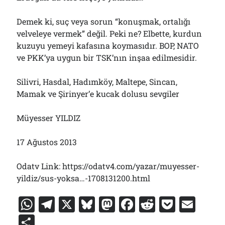
Demek ki, suç veya sorun “konuşmak, ortalığı
velveleye vermek” değil. Peki ne? Elbette, kurdun
kuzuyu yemeyi kafasına koymasıdır. BOP, NATO
ve PKK’ya uygun bir TSK’nın inşaa edilmesidir.
Silivri, Hasdal, Hadımköy, Maltepe, Sincan,
Mamak ve Şirinyer’e kucak dolusu sevgiler
Müyesser YILDIZ
17 Ağustos 2013
Odatv Link: https://odatv4.com/yazar/muyesser-
yildiz/sus-yoksa…-1708131200.html
W
T
X
Bl
M
F
R
P
E
h
el
u
a
a
e
o
m
S