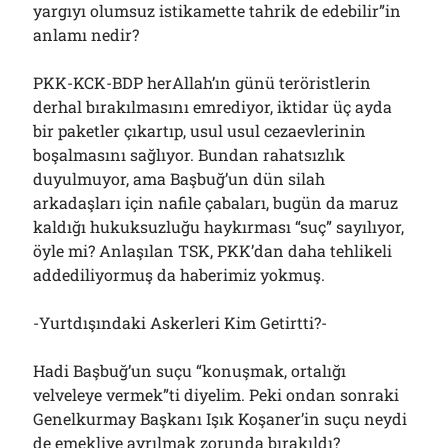
yargıyı olumsuz istikamette tahrik de edebilir”in
anlamı nedir?
PKK-KCK-BDP herAllah’ın günü teröristlerin
derhal bırakılmasını emrediyor, iktidar üç ayda
bir paketler çıkartıp, usul usul cezaevlerinin
boşalmasını sağlıyor. Bundan rahatsızlık
duyulmuyor, ama Başbuğ’un dün silah
arkadaşları için nafile çabaları, bugün da maruz
kaldığı hukuksuzluğu haykırması “suç” sayılıyor,
öyle mi? Anlaşılan TSK, PKK’dan daha tehlikeli
addediliyormuş da haberimiz yokmuş.
-Yurtdışındaki Askerleri Kim Getirtti?-
Hadi Başbuğ’un suçu “konuşmak, ortalığı
velveleye vermek”ti diyelim. Peki ondan sonraki
Genelkurmay Başkanı Işık Koşaner’in suçu neydi
de emekliye ayrılmak zorunda bırakıldı?