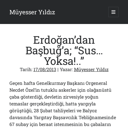
Müyesser Yıldız
ana
menüy
Yan
aç
Arama
Menü
Erdoğan’dan
Başbuğ’a; “Sus…
Yoksa!..”
Son Yazılar
Tarih:
17/08/2013
| Yazar:
Müyesser Yıldız
Türkiye 2.0’a Gidiş!..
05/08/2026
Geçen hafta Genelkurmay Başkanı Orgeneral
15 Temmuz Soruları… Nasuh Mahruki’nin “Suçu”!..
Necdet Özel’in tutuklu askerler için olağanüstü
03/08/2026
çaba gösterdiği, devletin zirvesiyle yoğun
Er Gaziler 20 Gün Sonra Gelen MSB Heyetine Böyle İsyan Etti:“Bizi
temaslar gerçekleştirdiği, hatta yargıyla
Teröristlere G……yle Güldürdünüz”
01/08/2026
görüştüğü, 28 Şubat tahliyeleri ve Balyoz
Papazın “Komutanı” Ayasofya ve Patrikhane İçin ABD’yi Göreve
davasında Yargıtay Başsavcılık Tebliğnamesinde
Çağırdı!..
67 subay için beraat istenmesinin bu çabaların
31/07/2026