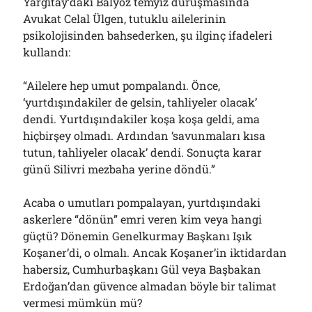
Yargıtay’daki Balyoz temyiz duruşmasında
Avukat Celal Ülgen, tutuklu ailelerinin
psikolojisinden bahsederken, şu ilginç ifadeleri
kullandı:
“Ailelere hep umut pompalandı. Önce,
‘yurtdışındakiler de gelsin, tahliyeler olacak’
dendi. Yurtdışındakiler koşa koşa geldi, ama
hiçbirşey olmadı. Ardından ‘savunmaları kısa
tutun, tahliyeler olacak’ dendi. Sonuçta karar
günü Silivri mezbaha yerine döndü.”
Acaba o umutları pompalayan, yurtdışındaki
askerlere “dönün” emri veren kim veya hangi
güçtü? Dönemin Genelkurmay Başkanı Işık
Koşaner’di, o olmalı. Ancak Koşaner’in iktidardan
habersiz, Cumhurbaşkanı Gül veya Başbakan
Erdoğan’dan güvence almadan böyle bir talimat
vermesi mümkün mü?