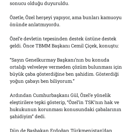
sonucu olduğu duyuruldu.
Bölmediğiniz Bir O Kalmıştı!..
29/07/2026
Özetle, Özel herşeyi yapıyor, ama bunları kamuoyu
önünde anlatmıyordu.
Arşivler
Özel’e devletin tepesinden destek üstüne destek
Arşivler
geldi. Önce TBMM Başkanı Cemil Çiçek, konuştu:
“Sayın Genelkurmay Başkanı’nın bu konuda
ortalığı velveleye vermeden çözüm bulunması için
büyük çaba gösterdiğine ben şahidim. Gösterdiği
yoğun çabayı ben biliyorum.”
Ardından Cumhurbaşkanı Gül, Özel’e yönelik
eleştirilere tepki gösterip, “Özel’in TSK’nın hak ve
hukukunun korunması konusundaki çabalarının
şahidiyim” dedi.
Dün de Başbakan Erdoğan Türkmenistan’dan