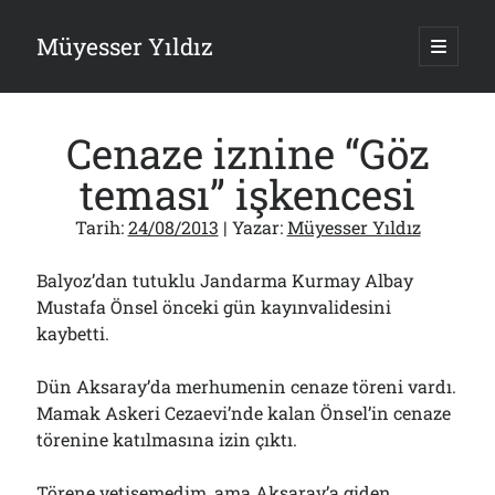
Müyesser Yıldız
ana
menüy
Yan
aç
Arama
Menü
Cenaze iznine “Göz
teması” işkencesi
Tarih:
24/08/2013
| Yazar:
Müyesser Yıldız
Son Yazılar
Balyoz’dan tutuklu Jandarma Kurmay Albay
Gazi’den Milletvekillerine Kurşun Gibi Sözler!..
07/08/2026
Mustafa Önsel önceki gün kayınvalidesini
kaybetti.
Türkiye 2.0’a Gidiş!..
05/08/2026
15 Temmuz Soruları… Nasuh Mahruki’nin “Suçu”!..
Dün Aksaray’da merhumenin cenaze töreni vardı.
03/08/2026
Mamak Askeri Cezaevi’nde kalan Önsel’in cenaze
Er Gaziler 20 Gün Sonra Gelen MSB Heyetine Böyle İsyan Etti:“Bizi
törenine katılmasına izin çıktı.
Teröristlere G……yle Güldürdünüz”
01/08/2026
Törene yetişemedim, ama Aksaray’a giden
Papazın “Komutanı” Ayasofya ve Patrikhane İçin ABD’yi Göreve