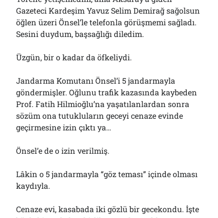
Çağırdı!..
Gazeteci Kardeşim Yavuz Selim Demirağ sağolsun
31/07/2026
öğlen üzeri Önsel’le telefonla görüşmemi sağladı.
Sesini duydum, başsağlığı diledim.
Arşivler
Üzgün, bir o kadar da öfkeliydi.
Arşivler
Jandarma Komutanı Önsel’i 5 jandarmayla
göndermişler. Oğlunu trafik kazasında kaybeden
Prof. Fatih Hilmioğlu’na yaşatılanlardan sonra
sözüm ona tutukluların geceyi cenaze evinde
geçirmesine izin çıktı ya…
Önsel’e de o izin verilmiş.
Lâkin o 5 jandarmayla “göz teması” içinde olması
kaydıyla.
Cenaze evi, kasabada iki gözlü bir gecekondu. İşte