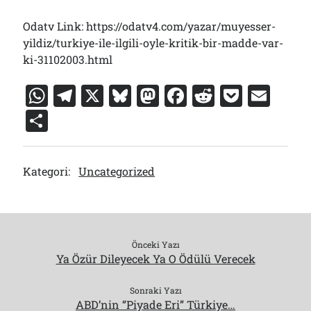
Odatv Link: https://odatv4.com/yazar/muyesser-
yildiz/turkiye-ile-ilgili-oyle-kritik-bir-madde-var-
ki-31102003.html
W
T
X
Bl
M
F
R
P
E
h
el
u
a
a
e
o
m
S
at
e
e
st
c
d
c
ai
h
s
gr
s
o
e
di
k
l
ar
Kategori:
Uncategorized
A
a
k
d
b
t
et
e
p
m
y
o
o
p
n
o
k
Önceki Yazı
Ya Özür Dileyecek Ya O Ödülü Verecek
Sonraki Yazı
ABD’nin “Piyade Eri” Türkiye…