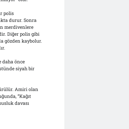
r polis
kta durur. Sonra
dan merdivenlere
ir. Diğer polis gibi
da gözden kaybolur.
ır.
Ve daha önce
stünde siyah bir
ürülür. Amiri olan
duğunda, “Kağıt
asusluk davası