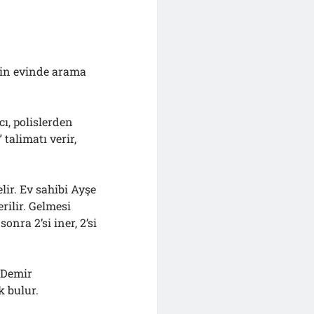
’in evinde arama
, polislerden
talimatı verir,
lir. Ev sahibi Ayşe
rilir. Gelmesi
onra 2’si iner, 2’si
 Demir
k bulur.