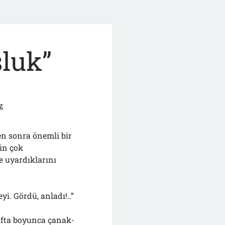
sluk”
z
en sonra önemli bir
in çok
e uyardıklarını
i. Gördü, anladı!..”
afta boyunca çanak-