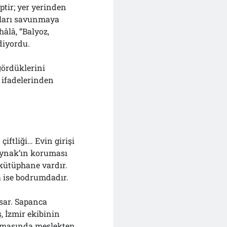
ptir; yer yerinden
aları savunmaya
âlâ, “Balyoz,
diyordu.
gördüklerini
 ifadelerinden
iftliği… Evin girişi
kaynak’ın koruması
 kütüphane vardır.
sa ise bodrumdadır.
asar. Sapanca
, İzmir ekibinin
urmasında meslekten