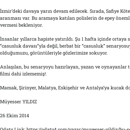
İzmir’deki davaya yarın devam edilecek. Sırada, Safiye Köte
aranması var. Bu aramaya katılan polislerin de epey önemli 
vermesi bekleniyor.
İnsanlar yıllarca hapiste yatırıldı. Şu 1 hafta içinde ortaya s
“casusluk davası”yla değil, berbat bir “casusluk” senaryosu
olduğumuzu, görüntüleriyle gözlerimize sokuyor.
Anlaşılan, bu senaryoyu hazırlayan, yazan ve oynayanlar t
filmi dahi izlememiş!.
Mamak, Şirinyer, Malatya, Eskişehir ve Antalya’ya kucak do
Müyesser YILDIZ
26 Ekim 2014
Odatv Link: https://odatv4.com/yazar/muyesser-yildiz/bu-