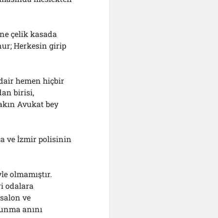
 ne çelik kasada
ur; Herkesin girip
dair hemen hiçbir
an birisi,
Bakın Avukat bey
ca ve İzmir polisinin
le olmamıştır.
i odalara
salon ve
lunma anını