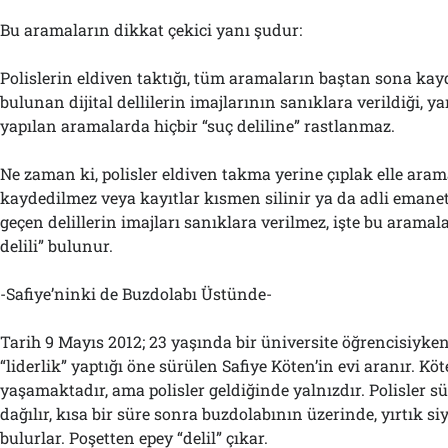
Bu aramaların dikkat çekici yanı şudur:
Polislerin eldiven taktığı, tüm aramaların baştan sona kay
bulunan dijital dellilerin imajlarının sanıklara verildiği, 
yapılan aramalarda hiçbir “suç deliline” rastlanmaz.
Ne zaman ki, polisler eldiven takma yerine çıplak elle ara
kaydedilmez veya kayıtlar kısmen silinir ya da adli emanet
geçen delillerin imajları sanıklara verilmez, işte bu arama
delili” bulunur.
-Safiye’ninki de Buzdolabı Üstünde-
Tarih 9 Mayıs 2012; 23 yaşında bir üniversite öğrencisiyken
“liderlik” yaptığı öne sürülen Safiye Köten’in evi aranır. Köt
yaşamaktadır, ama polisler geldiğinde yalnızdır. Polisler s
dağılır, kısa bir süre sonra buzdolabının üzerinde, yırtık si
bulurlar. Poşetten epey “delil” çıkar.