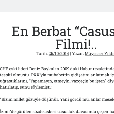
En Berbat “Casu
Filmi!..
Tarih:
26/10/2014
| Yazar:
Müyesser Yıldı
CHP eski lideri Deniz Baykal’ın 2009’daki Habur rezaletind
tespiti olmuştu. PKK’yla muhabettin gidişatını anlatmak iç
uğraştıklarını, “Yapamayın, etmeyin, vazgeçin bu işten” diy
hatırlatıp, şunu söylemişti:
“Bizim millet gözüyle düşünür. Yani gördü mü, anlar meseley
İzmir’de görülen sözde askeri casusluk davasında geçen h