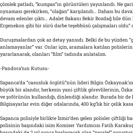
çömlek patladı, “kumpas”ın görüntüleri yayınlandı. Ne gari
oynaması gerekirken, “olağan” karşılandı… Dahası bu dav
devam edenler çıktı… Adalet Bakanı Bekir Bozdağ bile dün h
Ergenekon gibi bir sürü darbe teşebbüsü çalışmaları oldu” 
Duruşmalardan çok az detay yansıdı. Belki de bu yüzden “
anlamayanlar” var. Onlar için, aramalara katılan polislerin
yararlanarak, olanları “film” tadında anlatalım.
-Pandora’nın Kutusu-
Sapanca’da “casusluk örgütü”nün lideri Bilgin Özkaynak’ın ç
büyük bir alandır, herkesin yani çiftlik görevlilerinin, Öz
ve şoförünün kullandığı, dinlendiği alandır. Burada bir de
Bilgisayarlar evin diğer odalarında, 400 kg’lık bir çelik ka
Sapanca polisiyle birlikte İzmir’den gelen polisler çiftliği b
polisinin başındaki isim Komiser Yardımcısı Fatih Karakuş
başındaki de 2 yıl sonra başlayacak olan “paralel” soruşt