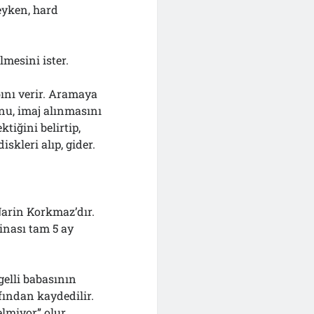
eyken, hard
lmesini ister.
ını verir. Aramaya
nu, imaj alınmasını
tiğini belirtip,
skleri alıp, gider.
Narin Korkmaz’dır.
inası tam 5 ay
gelli babasının
fından kaydedilir.
elmiyor” olur.