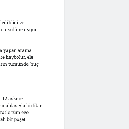
dedildiği ve
yani usulüne uygun
ma yapar, arama
te kaybolur, ele
ların tümünde “suç
, 12 askere
en ablasıyla birlikte
üratle tüm eve
yah bir poşet