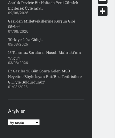
e
Asırlık Devlete Bir Haftada Yeni Gömlek
d
y
o
d
E
Biçilecek Öyle mi?!..
b
09/08/2026
d
c
o
m
o
S
Gazi’den Milletvekillerine Kurşun Gibi
i
k
Sözler!..
n
a
o
h
07/08/2026
t
e
i
Türkiye 2.0’a Gidiş!..
k
a
05/08/2026
t
l
r
15 Temmuz Soruları… Nasuh Mahruki’nin
“Suçu”!..
e
03/08/2026
Er Gaziler 20 Gün Sonra Gelen MSB
Heyetine Böyle İsyan Etti:“Bizi Teröristlere
G……yle Güldürdünüz”
01/08/2026
Arşivler
Arşivler