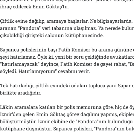
ihraç edilecek Emin Göktaş’tır.
Çiftlik evine dağılıp, aramaya başlarlar. Ne bilgisayarlarda,
aranan “Pandora” veri tabanına ulaşılmaz. Ya nerede bulun
çıkabildiği girişteki salonun kütüphanesinde.
Sapanca polislerinin başı Fatih Komiser bu arama gününe 
şeyi hatırlamaz. Öyle ki, yeni bir soru geldiğinde avukatlard
“hatırlamayacak” deyince, Fatih Komiser de gayet rahat, “
söyledi. Hatırlamıyorum” cevabını verir.
Tek hatırladığı, çiftlik evindeki odaları topluca yani Sapan
birlikte aradığıdır.
Lâkin aramalara katılan bir polis memuruna göre, hiç de öy
İzmir’den gelen Emin Göktaş görev dağılımı yapmış, ekipler
bölüştürmüştür. İzmir ekibine de “Pandora”nın bulunduğu 
kütüphane düşmüştür. Sapanca polisleri, “Pandora”nın bu