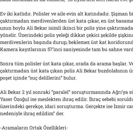
Ev iki katlıdır. Polisler ve aile evin alt katındadır. Şişman bi
çaktırmadan merdivenlerden üst kata çıkar, en üst basama
uzun boylu Ali Bekar isimli ikinci bir polis yine çaktırma
yönelir. Üzerindeki polis yeleği dikkat çekici şekilde şişkind
merdivenlerin başında durup, beklemez üst kat koridorun
Kamera kayıtlarının 57’inci saniyesinde tam bu sahne vard
Sonra tüm polisler üst kata çıkar, orada da arama başlar. 
çaktırmadan üst kata çıkan polis Ali Bekar buzdolabının ü
poşet içinde “suç delillerini” bulur.
Ali Bekar 2 yıl sonraki “paralel” soruşturmasında Ağrı’ya s
Yaser Özoğul ise meslekten ihraç edilir. İhraç sebebi sorul
üzerindeki gerekçe, idari soruşturma. Gerçekte ise İzmir c
nedeniyle ihraç edildim” der.
-Aramaların Ortak Özellikleri-