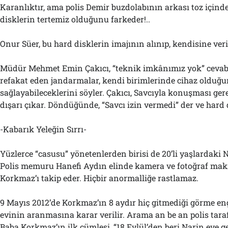
Karanlıktır, ama polis Demir buzdolabının arkası toz içind
disklerin tertemiz olduğunu farkeder!..
Onur Süer, bu hard disklerin imajının alınıp, kendisine veri
Müdür Mehmet Emin Çakıcı, “teknik imkânımız yok” cevab
refakat eden jandarmalar, kendi birimlerinde cihaz olduğu
sağlayabileceklerini söyler. Çakıcı, Savcıyla konuşması gerek
dışarı çıkar. Döndüğünde, “Savcı izin vermedi” der ve hard di
-Kabarık Yeleğin Sırrı-
Yüzlerce “casusu” yönetenlerden birisi de 20’li yaşlardaki 
Polis memuru Hanefi Aydın elinde kamera ve fotoğraf mak
Korkmaz’ı takip eder. Hiçbir anormalliğe rastlamaz.
9 Mayıs 2012’de Korkmaz’ın 8 aydır hiç gitmediği görme en
evinin aranmasına karar verilir. Arama an be an polis tara
Baba Korkmaz’ın ilk cümlesi, “18 Eylül’den beri Narin eve g