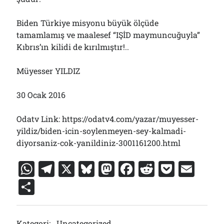
Biden Türkiye misyonu büyük ölçüde
tamamlamış ve maalesef “IŞİD maymuncuğuyla”
Kıbrıs’ın kilidi de kırılmıştır!..
Müyesser YILDIZ
30 Ocak 2016
Odatv Link: https://odatv4.com/yazar/muyesser-
yildiz/biden-icin-soylenmeyen-sey-kalmadi-
diyorsaniz-cok-yanildiniz-3001161200.html
W
T
X
Bl
M
F
R
P
E
h
el
u
a
a
e
o
m
S
at
e
e
st
c
d
c
ai
h
s
gr
s
o
e
di
k
l
ar
Kategori:
Uncategorized