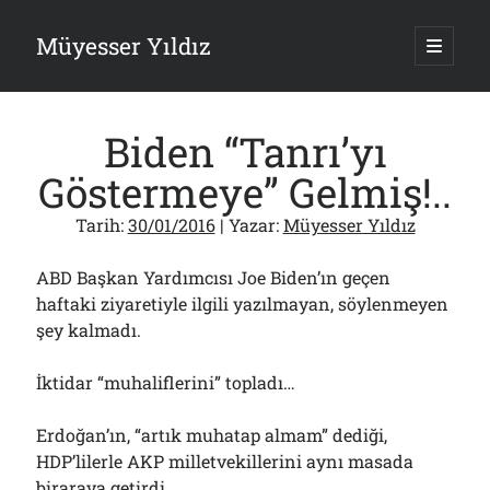
Müyesser Yıldız
ana
menüy
Yan
aç
Arama
Menü
Biden “Tanrı’yı
Göstermeye” Gelmiş!..
Tarih:
30/01/2016
| Yazar:
Müyesser Yıldız
Son Yazılar
ABD Başkan Yardımcısı Joe Biden’ın geçen
Asırlık Devlete Bir Haftada Yeni Gömlek Biçilecek Öyle mi?!..
09/08/2026
haftaki ziyaretiyle ilgili yazılmayan, söylenmeyen
şey kalmadı.
Gazi’den Milletvekillerine Kurşun Gibi Sözler!..
07/08/2026
Türkiye 2.0’a Gidiş!..
İktidar “muhaliflerini” topladı…
05/08/2026
15 Temmuz Soruları… Nasuh Mahruki’nin “Suçu”!..
Erdoğan’ın, “artık muhatap almam” dediği,
03/08/2026
HDP’lilerle AKP milletvekillerini aynı masada
Er Gaziler 20 Gün Sonra Gelen MSB Heyetine Böyle İsyan Etti:“Bizi
biraraya getirdi…
Teröristlere G……yle Güldürdünüz”