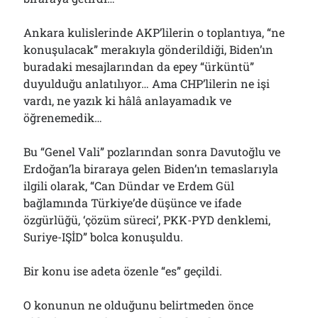
01/08/2026
Ankara kulislerinde AKP’lilerin o toplantıya, “ne
konuşulacak” merakıyla gönderildiği, Biden’ın
Arşivler
buradaki mesajlarından da epey “ürküntü”
duyulduğu anlatılıyor… Ama CHP’lilerin ne işi
Arşivler
vardı, ne yazık ki hâlâ anlayamadık ve
öğrenemedik…
Bu “Genel Vali” pozlarından sonra Davutoğlu ve
Erdoğan’la biraraya gelen Biden’ın temaslarıyla
ilgili olarak, “Can Dündar ve Erdem Gül
bağlamında Türkiye’de düşünce ve ifade
özgürlüğü, ‘çözüm süreci’, PKK-PYD denklemi,
Suriye-IŞİD” bolca konuşuldu.
Bir konu ise adeta özenle “es” geçildi.
O konunun ne olduğunu belirtmeden önce