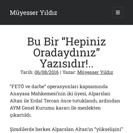
Müyesser Yıldız
ana
menüy
Yan
aç
Arama
Menü
Bu Bir “Hepiniz
Oradaydınız”
Yazısıdır!..
Son Yazılar
Tarih:
06/08/2016
| Yazar:
Müyesser Yıldız
Türkiye 2.0’a Gidiş!..
05/08/2026
“FETÖ ve darbe” operasyonları kapsamında
15 Temmuz Soruları… Nasuh Mahruki’nin “Suçu”!..
Anayasa Mahkemesi’nin iki üyesi, Alparslan
03/08/2026
Altan ile Erdal Tercan önce tutuklandı, ardından
Er Gaziler 20 Gün Sonra Gelen MSB Heyetine Böyle İsyan Etti:“Bizi
AYM Genel Kurumu kararı ile meslekten
Teröristlere G……yle Güldürdünüz”
01/08/2026
çıkartıldı.
Papazın “Komutanı” Ayasofya ve Patrikhane İçin ABD’yi Göreve
Çağırdı!..
Şimdilerde herkes Alparslan Altan’ın “yükselişini”
31/07/2026