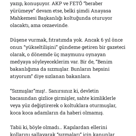
yazıp, konuşuyor. AKP ve FETÖ “beraber
Bölmediğiniz Bir O Kalmıştı!..
29/07/2026
yürümeye” devam etse, belki şimdi Anayasa
Mahkemesi Başkanlığı koltuğunda oturuyor
olacaktı, ama cezaevinde.
Arşivler
Düşene vurmak, fıtratımda yok. Ancak 6 yıl önce
Arşivler
onun “yükseltilişini” gündeme getiren bir gazeteci
olarak, o dönemde üç maymunu oynayan
medyaya söyleyeceklerim var. Bir de, “Benim
bakanlığıma da sızmışlar. Bunların hepsini
atıyorum” diye sızlanan bakanlara.
“Sızmışlar”mış!.. Sanırsınız ki, devletin
bacasından gizlice girmişler, sahte kimliklerle
veya yüz değiştirerek o koltuklara oturmuşlar,
koca koca adamların da haberi olmamış.
Tabii ki, böyle olmadı… Kapılardan ellerini
kollarını sallayarak “sızmaları” için kanunlar