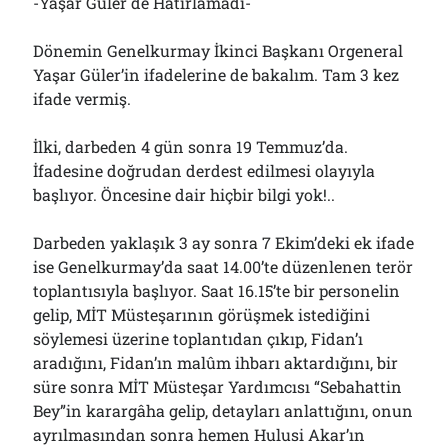
-Yaşar Güler de Hatırlamadı-
Dönemin Genelkurmay İkinci Başkanı Orgeneral
Yaşar Güler’in ifadelerine de bakalım. Tam 3 kez
ifade vermiş.
İlki, darbeden 4 gün sonra 19 Temmuz’da.
İfadesine doğrudan derdest edilmesi olayıyla
başlıyor. Öncesine dair hiçbir bilgi yok!..
Darbeden yaklaşık 3 ay sonra 7 Ekim’deki ek ifade
ise Genelkurmay’da saat 14.00’te düzenlenen terör
toplantısıyla başlıyor. Saat 16.15’te bir personelin
gelip, MİT Müsteşarının görüşmek istediğini
söylemesi üzerine toplantıdan çıkıp, Fidan’ı
aradığını, Fidan’ın malûm ihbarı aktardığını, bir
süre sonra MİT Müsteşar Yardımcısı “Sebahattin
Bey”in karargâha gelip, detayları anlattığını, onun
ayrılmasından sonra hemen Hulusi Akar’ın