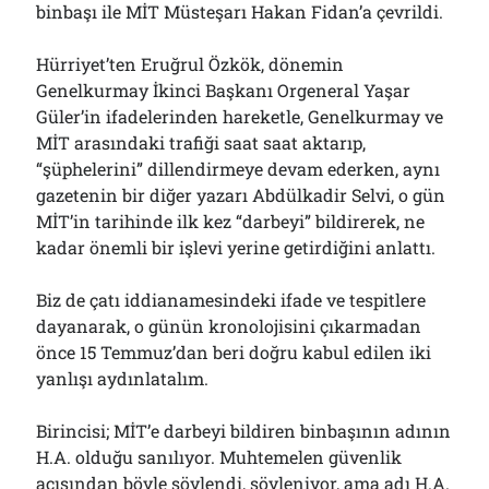
binbaşı ile MİT Müsteşarı Hakan Fidan’a çevrildi.
01/08/2026
Hürriyet’ten Eruğrul Özkök, dönemin
Genelkurmay İkinci Başkanı Orgeneral Yaşar
Arşivler
Güler’in ifadelerinden hareketle, Genelkurmay ve
Arşivler
MİT arasındaki trafiği saat saat aktarıp,
“şüphelerini” dillendirmeye devam ederken, aynı
gazetenin bir diğer yazarı Abdülkadir Selvi, o gün
MİT’in tarihinde ilk kez “darbeyi” bildirerek, ne
kadar önemli bir işlevi yerine getirdiğini anlattı.
Biz de çatı iddianamesindeki ifade ve tespitlere
dayanarak, o günün kronolojisini çıkarmadan
önce 15 Temmuz’dan beri doğru kabul edilen iki
yanlışı aydınlatalım.
Birincisi; MİT’e darbeyi bildiren binbaşının adının
H.A. olduğu sanılıyor. Muhtemelen güvenlik
açısından böyle söylendi, söyleniyor, ama adı H.A.