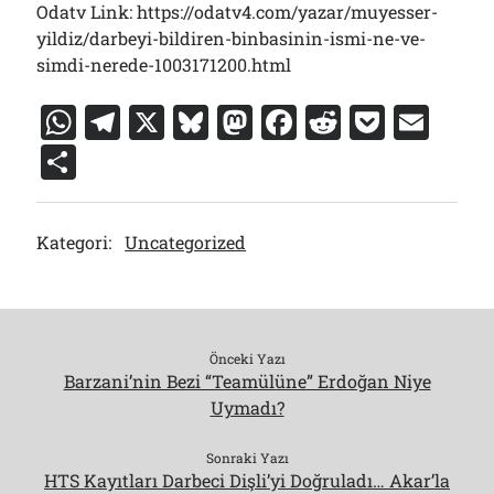
Odatv Link: https://odatv4.com/yazar/muyesser-
yildiz/darbeyi-bildiren-binbasinin-ismi-ne-ve-
simdi-nerede-1003171200.html
W
T
X
Bl
M
F
R
P
E
h
el
u
a
a
e
o
m
S
at
e
e
st
c
d
c
ai
h
s
gr
s
o
e
di
k
l
ar
Kategori:
Uncategorized
A
a
k
d
b
t
et
e
p
m
y
o
o
p
n
o
k
Önceki Yazı
Barzani’nin Bezi “Teamülüne” Erdoğan Niye
Uymadı?
Sonraki Yazı
HTS Kayıtları Darbeci Dişli’yi Doğruladı… Akar’la