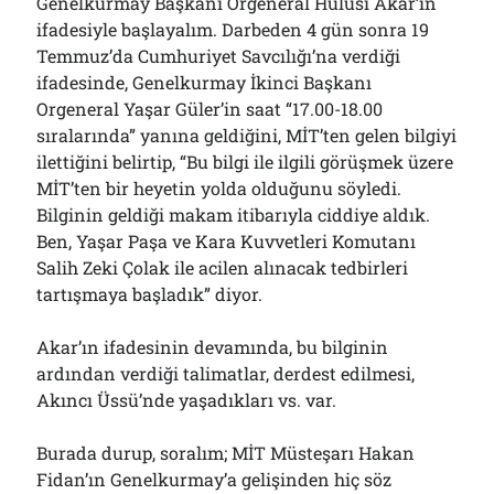
Genelkurmay Başkanı Orgeneral Hulusi Akar’ın
ifadesiyle başlayalım. Darbeden 4 gün sonra 19
Temmuz’da Cumhuriyet Savcılığı’na verdiği
ifadesinde, Genelkurmay İkinci Başkanı
Orgeneral Yaşar Güler’in saat “17.00-18.00
sıralarında” yanına geldiğini, MİT’ten gelen bilgiyi
ilettiğini belirtip, “Bu bilgi ile ilgili görüşmek üzere
MİT’ten bir heyetin yolda olduğunu söyledi.
Bilginin geldiği makam itibarıyla ciddiye aldık.
Ben, Yaşar Paşa ve Kara Kuvvetleri Komutanı
Salih Zeki Çolak ile acilen alınacak tedbirleri
tartışmaya başladık” diyor.
Akar’ın ifadesinin devamında, bu bilginin
ardından verdiği talimatlar, derdest edilmesi,
Akıncı Üssü’nde yaşadıkları vs. var.
Burada durup, soralım; MİT Müsteşarı Hakan
Fidan’ın Genelkurmay’a gelişinden hiç söz