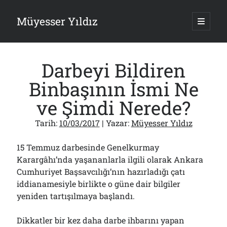
Müyesser Yıldız
ana
menüy
Yan
aç
Arama
Menü
Darbeyi Bildiren
Binbaşının İsmi Ne
ve Şimdi Nerede?
Son Yazılar
Tarih:
10/03/2017
| Yazar:
Müyesser Yıldız
Asırlık Devlete Bir Haftada Yeni Gömlek Biçilecek Öyle mi?!..
09/08/2026
15 Temmuz darbesinde Genelkurmay
Gazi’den Milletvekillerine Kurşun Gibi Sözler!..
Karargâhı’nda yaşananlarla ilgili olarak Ankara
07/08/2026
Cumhuriyet Başsavcılığı’nın hazırladığı çatı
Türkiye 2.0’a Gidiş!..
05/08/2026
iddianamesiyle birlikte o güne dair bilgiler
yeniden tartışılmaya başlandı.
15 Temmuz Soruları… Nasuh Mahruki’nin “Suçu”!..
03/08/2026
Er Gaziler 20 Gün Sonra Gelen MSB Heyetine Böyle İsyan Etti:“Bizi
Dikkatler bir kez daha darbe ihbarını yapan
Teröristlere G……yle Güldürdünüz”