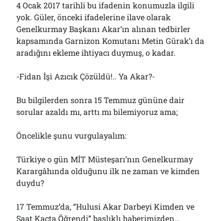
4 Ocak 2017 tarihli bu ifadenin konumuzla ilgili
yok. Güler, önceki ifadelerine ilave olarak
Genelkurmay Başkanı Akar’ın alınan tedbirler
kapsamında Garnizon Komutanı Metin Gürak’ı da
aradığını ekleme ihtiyacı duymuş, o kadar.
-Fidan İşi Azıcık Çözüldü!.. Ya Akar?-
Bu bilgilerden sonra 15 Temmuz gününe dair
sorular azaldı mı, arttı mı bilemiyoruz ama;
Öncelikle şunu vurgulayalım:
Türkiye o gün MİT Müsteşarı’nın Genelkurmay
Karargâhında olduğunu ilk ne zaman ve kimden
duydu?
17 Temmuz’da, “Hulusi Akar Darbeyi Kimden ve
Saat Kaçta Öğrendi” başlıklı haberimizden…