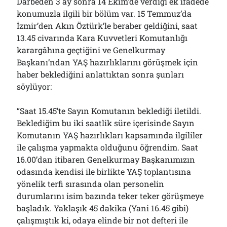
Darbeden 3 ay sonra 14 Ekim’de verdiği ek ifadede
konumuzla ilgili bir bölüm var. 15 Temmuz’da
İzmir’den Akın Öztürk’le beraber geldiğini, saat
13.45 civarında Kara Kuvvetleri Komutanlığı
karargâhına geçtiğini ve Genelkurmay
Başkanı’ndan YAŞ hazırlıklarını görüşmek için
haber beklediğini anlattıktan sonra şunları
söylüyor:
“Saat 15.45’te Sayın Komutanın beklediği iletildi.
Beklediğim bu iki saatlik süre içerisinde Sayın
Komutanın YAŞ hazırlıkları kapsamında ilgililer
ile çalışma yapmakta olduğunu öğrendim. Saat
16.00’dan itibaren Genelkurmay Başkanımızın
odasında kendisi ile birlikte YAŞ toplantısına
yönelik terfi sırasında olan personelin
durumlarını isim bazında teker teker görüşmeye
başladık. Yaklaşık 45 dakika (Yani 16.45 gibi)
çalışmıştık ki, odaya elinde bir not defteri ile