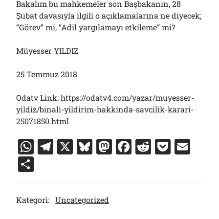
Bakalım bu mahkemeler son Başbakanın, 28
Şubat davasıyla ilgili o açıklamalarına ne diyecek;
“Görev” mi, “Adil yargılamayı etkileme” mi?
Müyesser YILDIZ
25 Temmuz 2018
Odatv Link: https://odatv4.com/yazar/muyesser-
yildiz/binali-yildirim-hakkinda-savcilik-karari-
25071850.html
W
T
X
Bl
M
F
R
P
E
h
el
u
a
a
e
o
m
S
at
e
e
st
c
d
c
ai
h
s
gr
s
o
e
di
k
l
ar
Kategori:
Uncategorized
A
a
k
d
b
t
et
e