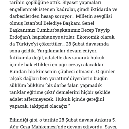
tarihin çöplüğüne attık. Siyaset yapmaları
engellenmek istenen kadrolar, şimdi iktidarda ve
darbecilerden hesap soruyor… Milletin sevgilisi
olmuş İstanbul Belediye Başkanı Genel
Başkanımız Cumhurbaşkanımız Recep Tayyip
Erdoğan’ı, hapishaneye attılar. Ekonomik olarak
da Türkiye’yi çökerttiler… 28 Şubat davasında
sona geldik. Yargılamalar devam ediyor.
İntikamla değil, adaletle davranarak hukuk
içinde hak ettikleri en ağır cezayı alacaklar.
Bundan hiç kimsenin şüphesi olmasın. O günler
‘alçak dağları ben yarattım’ diyenlerin bugün
süklüm büklüm ‘biz darbe falan yapmadık
tanklar eğitime çıktı’ demelerini hiçbir şekilde
adalet affetmeyecek. Hukuk içinde gereğini
yapacak, takipçisi olacağız.”
Bilindiği gibi, o tarihte 28 Şubat davası Ankara 5.
Ağır Ceza Mahkemesi’nde devam ediyordu. Savcı,