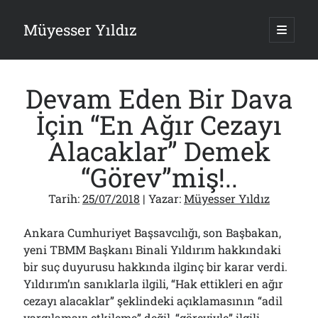
Müyesser Yıldız
ana
menüy
Yan
aç
Arama
Menü
Devam Eden Bir Dava
İçin “En Ağır Cezayı
Alacaklar” Demek
Son Yazılar
“Görev”miş!..
Gazi’den Milletvekillerine Kurşun Gibi Sözler!..
07/08/2026
Tarih:
25/07/2018
| Yazar:
Müyesser Yıldız
Türkiye 2.0’a Gidiş!..
05/08/2026
Ankara Cumhuriyet Başsavcılığı, son Başbakan,
15 Temmuz Soruları… Nasuh Mahruki’nin “Suçu”!..
yeni TBMM Başkanı Binali Yıldırım hakkındaki
03/08/2026
bir suç duyurusu hakkında ilginç bir karar verdi.
Er Gaziler 20 Gün Sonra Gelen MSB Heyetine Böyle İsyan Etti:“Bizi
Yıldırım’ın sanıklarla ilgili, “Hak ettikleri en ağır
Teröristlere G……yle Güldürdünüz”
01/08/2026
cezayı alacaklar” şeklindeki açıklamasının “adil
Papazın “Komutanı” Ayasofya ve Patrikhane İçin ABD’yi Göreve
yargılamayı etkileme” değil, “göreviyle” ilgili