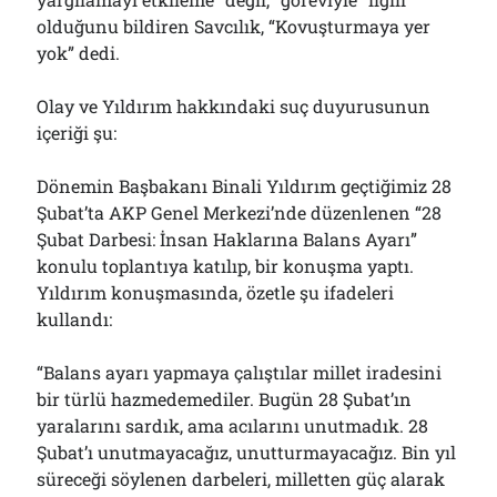
Çağırdı!..
olduğunu bildiren Savcılık, “Kovuşturmaya yer
31/07/2026
yok” dedi.
Olay ve Yıldırım hakkındaki suç duyurusunun
Arşivler
içeriği şu:
Arşivler
Dönemin Başbakanı Binali Yıldırım geçtiğimiz 28
Şubat’ta AKP Genel Merkezi’nde düzenlenen “28
Şubat Darbesi: İnsan Haklarına Balans Ayarı”
konulu toplantıya katılıp, bir konuşma yaptı.
Yıldırım konuşmasında, özetle şu ifadeleri
kullandı:
“Balans ayarı yapmaya çalıştılar millet iradesini
bir türlü hazmedemediler. Bugün 28 Şubat’ın
yaralarını sardık, ama acılarını unutmadık. 28
Şubat’ı unutmayacağız, unutturmayacağız. Bin yıl
süreceği söylenen darbeleri, milletten güç alarak