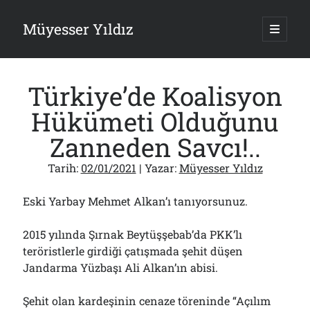
Müyesser Yıldız
ana
menüy
Yan
aç
Arama
Menü
Türkiye’de Koalisyon
Hükümeti Olduğunu
Zanneden Savcı!..
Son Yazılar
Tarih:
02/01/2021
| Yazar:
Müyesser Yıldız
Türkiye 2.0’a Gidiş!..
05/08/2026
Eski Yarbay Mehmet Alkan’ı tanıyorsunuz.
15 Temmuz Soruları… Nasuh Mahruki’nin “Suçu”!..
03/08/2026
2015 yılında Şırnak Beytüşşebab’da PKK’lı
Er Gaziler 20 Gün Sonra Gelen MSB Heyetine Böyle İsyan Etti:“Bizi
teröristlerle girdiği çatışmada şehit düşen
Teröristlere G……yle Güldürdünüz”
01/08/2026
Jandarma Yüzbaşı Ali Alkan’ın abisi.
Papazın “Komutanı” Ayasofya ve Patrikhane İçin ABD’yi Göreve
Çağırdı!..
Şehit olan kardeşinin cenaze töreninde “Açılım
31/07/2026