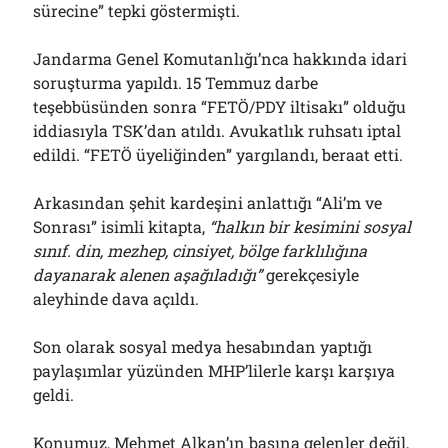
sürecine” tepki göstermişti.
Bölmediğiniz Bir O Kalmıştı!..
29/07/2026
Jandarma Genel Komutanlığı’nca hakkında idari
soruşturma yapıldı. 15 Temmuz darbe
teşebbüsünden sonra “FETÖ/PDY iltisakı” olduğu
Arşivler
iddiasıyla TSK’dan atıldı. Avukatlık ruhsatı iptal
Arşivler
edildi. “FETÖ üyeliğinden” yargılandı, beraat etti.
Arkasından şehit kardeşini anlattığı “Ali’m ve
Sonrası” isimli kitapta,
“
h
alkın bir kesimini sosyal
sınıf. din, mezhep, cinsiyet, bölge farklılığına
dayanarak alenen aşağıladığı”
gerekçesiyle
aleyhinde dava açıldı.
Son olarak sosyal medya hesabından yaptığı
paylaşımlar yüzünden MHP’lilerle karşı karşıya
geldi.
Konumuz, Mehmet Alkan’ın başına gelenler değil,