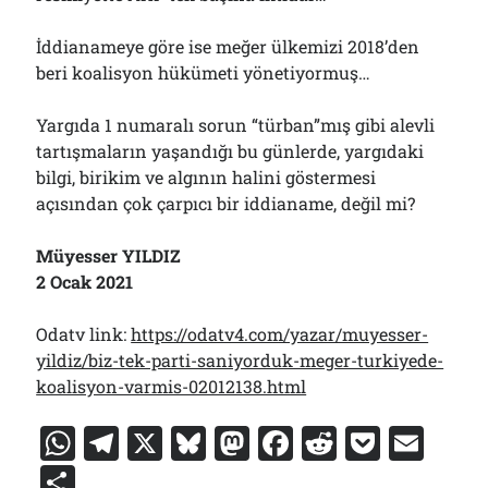
İddianameye göre ise meğer ülkemizi 2018’den
beri koalisyon hükümeti yönetiyormuş…
Yargıda 1 numaralı sorun “türban”mış gibi alevli
tartışmaların yaşandığı bu günlerde, yargıdaki
bilgi, birikim ve algının halini göstermesi
açısından çok çarpıcı bir iddianame, değil mi?
Müyesser YILDIZ
2 Ocak 2021
Odatv link:
https://odatv4.com/yazar/muyesser-
yildiz/biz-tek-parti-saniyorduk-meger-turkiyede-
koalisyon-varmis-02012138.html
W
T
X
Bl
M
F
R
P
E
h
el
u
a
a
e
o
m
S