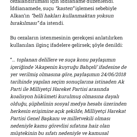
cezalandırılması için iddianame düzenlendi.
İddianamede, suçu
“kasten”
işlemesi sebebiyle
Alkan’ın
“
b
elli hakları kullanmaktan yoksun
bırakılması”
da istendi.
Bu cezaların istenmesinin gerekçesi anlatılırken
kullanılan ilginç ifadelere gelirsek; şöyle denildi:
“…
toplanan delillere ve suça konu paylaşımın
içeriğinde ‘Akapenin kuyruğu Bahçeli’ ifadesine de
yer verilmiş olmasına göre, paylaşımın 24/06/2018
tarihinde yapılan seçim sonuçlarına istinaden Ak
Parti ile Milliyetçi Hareket Partisi arasında
koalisyon hükümeti kurulmuş olmasına dayalı
olduğu, şüphelinin sosyal medya hesabı üzerinden
herkesin erişimine açık şekilde, Milliyetçi Harekat
Partisi Genel Başkanı ve milletvekili olması
nedeniyle kamu görevlisi sıfatın
a haiz olan
müştekinin bu sıfatı nedeniyle ve kamusal