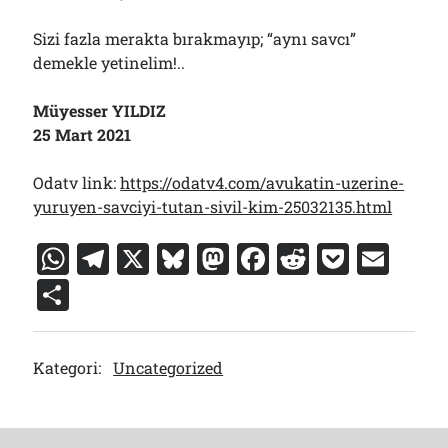
Sizi fazla merakta bırakmayıp; “aynı savcı”
demekle yetinelim!..
Müyesser YILDIZ
25 Mart 2021
Odatv link:
https://odatv4.com/avukatin-uzerine-
yuruyen-savciyi-tutan-sivil-kim-25032135.html
W
T
X
Bl
M
F
R
P
E
h
el
u
a
a
e
o
m
S
at
e
e
st
c
d
c
ai
h
s
gr
s
o
e
di
k
l
ar
Kategori:
Uncategorized
A
a
k
d
b
t
et
e
p
m
y
o
o