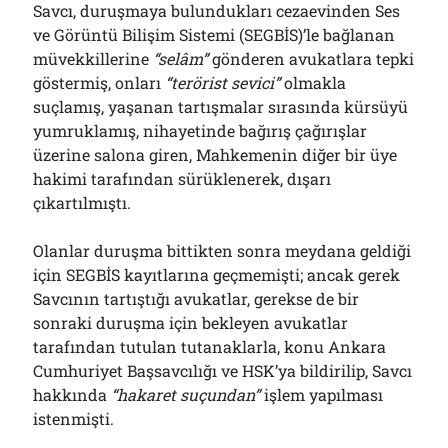
Savcı, duruşmaya bulundukları cezaevinden Ses
Bölmediğiniz Bir O Kalmıştı!..
29/07/2026
ve Görüntü Bilişim Sistemi (SEGBİS)’le bağlanan
müvekkillerine
“selâm”
gönderen avukatlara tepki
göstermiş, onları
“terörist sevici”
olmakla
suçlamış, yaşanan tartışmalar sırasında kürsüyü
Arşivler
yumruklamış, nihayetinde bağırış çağırışlar
Arşivler
üzerine salona giren, Mahkemenin diğer bir üye
hakimi tarafından sürüklenerek, dışarı
çıkartılmıştı.
Olanlar duruşma bittikten sonra meydana geldiği
için SEGBİS kayıtlarına geçmemişti; ancak gerek
Savcının tartıştığı avukatlar, gerekse de bir
sonraki duruşma için bekleyen avukatlar
tarafından tutulan tutanaklarla, konu Ankara
Cumhuriyet Başsavcılığı ve HSK’ya bildirilip, Savcı
hakkında
“hakaret suçundan”
işlem yapılması
istenmişti.