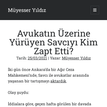
Müyesser Yıldız
ana
menüy
Yan
aç
Arama
Menü
Avukatın Üzerine
Yürüyen Savcıyı Kim
Zapt Etti?
Son Yazılar
Tarih:
25/03/2021
| Yazar:
Müyesser Yıldız
Türkiye 2.0’a Gidiş!..
05/08/2026
İki gün önce Ankara’da bir Ağır Ceza
15 Temmuz Soruları… Nasuh Mahruki’nin “Suçu”!..
Mahkemesi’nde, Savcı ile avukatlar arasında
03/08/2026
yaşanan bir tartışmayı
aktardık
.
Er Gaziler 20 Gün Sonra Gelen MSB Heyetine Böyle İsyan Etti:“Bizi
Teröristlere G……yle Güldürdünüz”
01/08/2026
Olay şuydu:
Papazın “Komutanı” Ayasofya ve Patrikhane İçin ABD’yi Göreve
Çağırdı!..
İddialara göre, geçen hafta görülen bir davada
31/07/2026