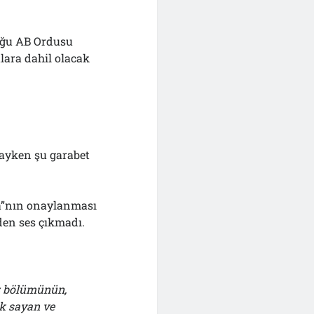
uğu AB Ordusu
lara dahil olacak
ıyayken şu garabet
a”nın onaylanması
den ses çıkmadı.
iz bölümünün,
ok sayan ve