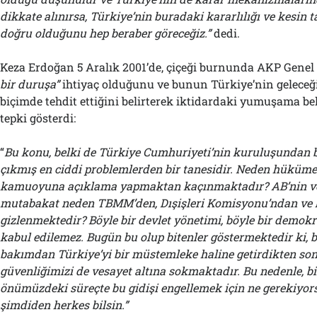
dikkate alınırsa, Türkiye’nin buradaki kararlılığı ve kesin 
doğru olduğunu hep beraber göreceğiz.”
dedi.
Keza Erdoğan 5 Aralık 2001’de, çiçeği burnunda AKP Genel
bir duruşa”
ihtiyaç olduğunu ve bunun Türkiye’nin geleceği
biçimde tehdit ettiğini belirterek iktidardaki yumuşama bel
tepki gösterdi:
“
Bu konu, belki de Türkiye Cumhuriyeti’nin kuruluşundan
çıkmış en ciddi problemlerden bir tanesidir. Neden hükümet
kamuoyuna açıklama yapmaktan kaçınmaktadır? AB’nin ve
mutabakat neden TBMM’den, Dışişleri Komisyonu’ndan ve
gizlenmektedir? Böyle bir devlet yönetimi, böyle bir demokr
kabul edilemez. Bugün bu olup bitenler göstermektedir ki,
bakımdan Türkiye’yi bir müstemleke haline getirdikten son
güvenliğimizi de vesayet altına sokmaktadır. Bu nedenle, b
önümüzdeki süreçte bu gidişi engellemek için ne gerekiyor
şimdiden herkes bilsin.”