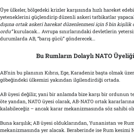
Üye ülkeler, bölgedeki krizler karşısında hızlı hareket edeb
yeteneklerini güçlendirip düzenli askeri tatbikatlar yapac
dışına ortak askeri harekat düzenlenmesi için 5 bin kişilik 
ordu”
kurulacak… Avrupa sınırlarındaki devletlerin yetersi
durumlarda AB, “barış gücü” gönderecek…
Bu Rumların Dolaylı NATO Üyeliği
AB’nin bu planının Kıbrıs, Ege, Karadeniz başta olmak üzer
göbeğindeki ülkemizi yakından ilgilendirdiği ortada.
AB üyesi değiliz; yani bir anlamda bize karşı bir ordunun t
öte yandan, NATO üyesi olarak, AB-NATO ortak kararları
kalabileceğiz – ancak karar mekanizmasında söz sahibi ol
Buna karşılık; AB üyesi olduklarından, Yunanistan ve Rum
mekanizmasında yer alacak. Beraberinde ise Rum kesimi 