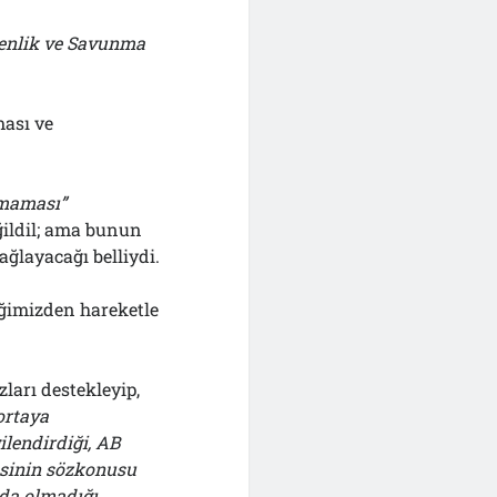
enlik ve Savunma
ması ve
lmaması”
ğildil; ama bunun
ğlayacağı belliydi.
ğimizden hareketle
ları destekleyip,
 ortaya
ilendirdiği, AB
esinin sözkonusu
da olmadığı