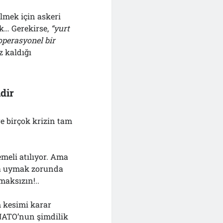
ilmek için askeri
ak… Gerekirse,
“
yu
rt
operasyonel bir
z kaldığı
dir
e birçok krizin tam
emeli atılıyor. Ama
na uymak zorunda
maksızın!..
 kesimi karar
NATO’nun şimdilik