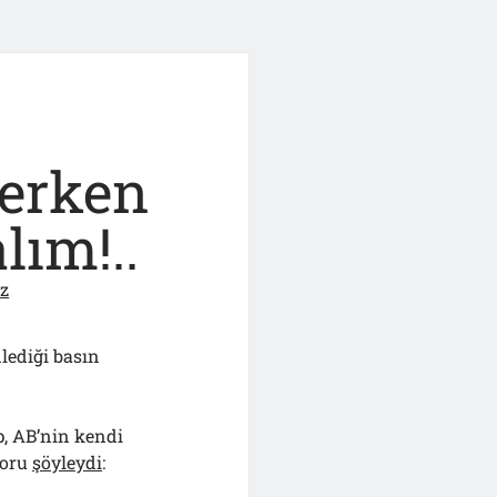
erken
lım!..
ız
nlediği basın
p, AB’nin kendi
soru
şöyleydi
: