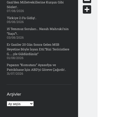
e
Gazi’den Milletvekillerine Kurşun Gibi
d
y
o
d
E
Sözler!..
b
07/08/2026
d
c
o
m
o
S
Türkiye 2.0’a Gidiş!..
i
k
05/08/2026
n
a
o
h
t
15 Temmuz Soruları… Nasuh Mahruki’nin
e
i
“Suçu”!..
k
a
03/08/2026
t
l
r
Er Gaziler 20 Gün Sonra Gelen MSB
Heyetine Böyle İsyan Etti:“Bizi Teröristlere
e
G……yle Güldürdünüz”
01/08/2026
Papazın “Komutanı” Ayasofya ve
Patrikhane İçin ABD’yi Göreve Çağırdı!..
31/07/2026
Arşivler
Arşivler