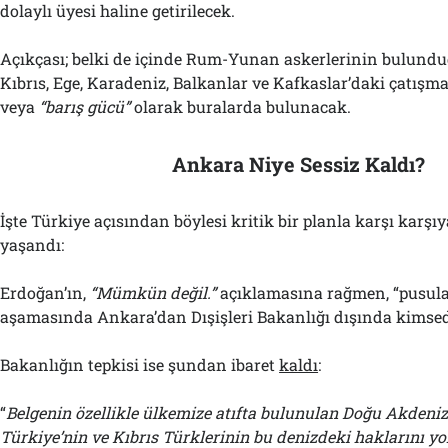
dolaylı üyesi haline getirilecek.
Açıkçası; belki de içinde Rum-Yunan askerlerinin bulund
Kıbrıs, Ege, Karadeniz, Balkanlar ve Kafkaslar’daki çatışma
veya
“
b
arış gücü”
olarak buralarda bulunacak.
Ankara Niye Sessiz Kaldı?
İşte Türkiye açısından böylesi kritik bir planla karşı karş
yaşandı:
Erdoğan’ın,
“Mümkün değil.”
açıklamasına rağmen, “pusul
aşamasında Ankara’dan Dışişleri Bakanlığı dışında kimse
Bakanlığın tepkisi ise şundan ibaret
kaldı
:
“
Belgenin özellikle ülkemize atıfta bulunulan Doğu Akden
Türkiye’nin ve Kıbrıs Türklerinin bu denizdeki haklarını y