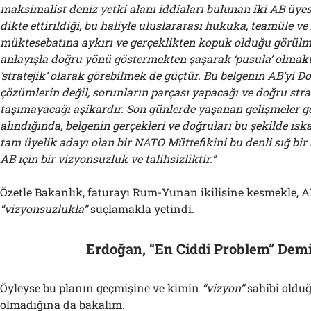
maksimalist deniz yetki alanı iddiaları bulunan iki AB üye
dikte ettirildiği, bu haliyle uluslararası hukuka, teamüle v
müktesebatına aykırı ve gerçeklikten kopuk olduğu görülm
anlayışla doğru yönü göstermekten şaşarak ‘pusula’ olmakt
‘stratejik’ olarak görebilmek de güçtür. Bu belgenin AB’yi D
çözümlerin değil, sorunların parçası yapacağı ve doğru strat
taşımayacağı aşikardır. Son günlerde yaşanan gelişmeler 
alındığında, belgenin gerçekleri ve doğruları bu şekilde ıs
tam üyelik adayı olan bir NATO Müttefikini bu denli sığ bir 
AB için bir vizyonsuzluk ve talihsizliktir.”
Özetle Bakanlık, faturayı Rum-Yunan ikilisine kesmekle, A
“vizyonsuzlukla”
suçlamakla yetindi.
Erdoğan, “En Ciddi Problem” Demi
Öyleyse bu planın geçmişine ve kimin
“vizyon”
sahibi oldu
olmadığına da bakalım.