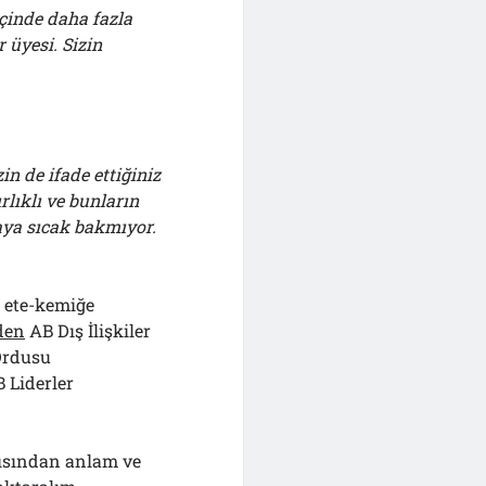
çinde daha fazla
 üyesi. Sizin
in de ifade ettiğiniz
rlıklı ve bunların
aya sıcak bakmıyor.
n ete-kemiğe
den
AB Dış İlişkiler
Ordusu
 Liderler
çısından anlam ve