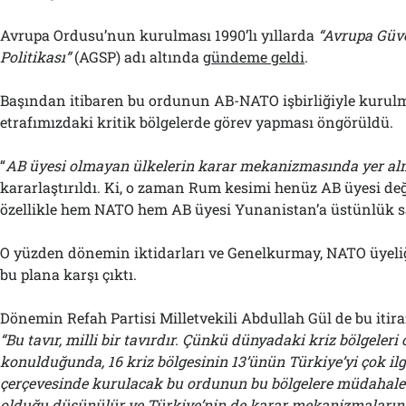
Avrupa Ordusu’nun kurulması 1990’lı yıllarda
“Avrupa Güv
Politikası”
(AGSP) adı altında
gündeme geldi
.
Başından itibaren bu ordunun AB-NATO işbirliğiyle kurul
etrafımızdaki kritik bölgelerde görev yapması öngörüldü.
“
AB üyesi olmayan ülkelerin karar mekanizmasında yer a
kararlaştırıldı. Ki, o zaman Rum kesimi henüz AB üyesi de
özellikle hem NATO hem AB üyesi Yunanistan’a üstünlük sa
O yüzden dönemin iktidarları ve Genelkurmay, NATO üyeli
bu plana karşı çıktı.
Dönemin Refah Partisi Milletvekili Abdullah Gül de bu itiraz
“Bu tavır, milli bir tavırdır. Çünkü dünyadaki kriz bölgeleri
konulduğunda, 16 kriz bölgesinin 13’ünün Türkiye’yi çok ilg
çerçevesinde kurulacak bu ordunun bu bölgelere müdahal
olduğu düşünülür ve Türkiye’nin de karar mekanizmaların