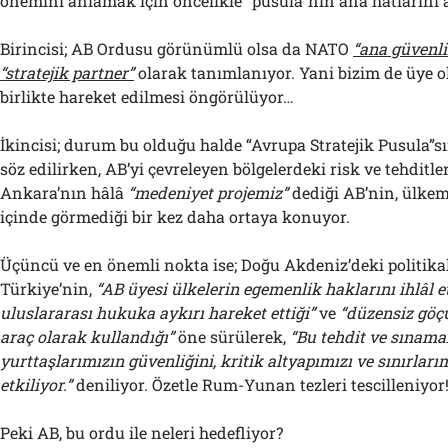
önemini anlamak için öncelikle “pusula”nın ana hatlarını 
Birincisi; AB Ordusu görünümlü olsa da NATO
“ana güvenli
“stratejik partner”
olarak tanımlanıyor. Yani bizim de üye
birlikte hareket edilmesi öngörülüyor…
İkincisi; durum bu olduğu halde “Avrupa Stratejik Pusula”
söz edilirken, AB’yi çevreleyen bölgelerdeki risk ve tehditle
Ankara’nın hâlâ
“
m
edeniyet projemiz”
dediği AB’nin, ülkemi
içinde görmediği bir kez daha ortaya konuyor.
Üçüncü ve en önemli nokta ise; Doğu Akdeniz’deki politikala
Türkiye’nin,
“AB üyesi ülkelerin egemenlik haklarını ihlâl et
uluslararası hukuka aykırı
hareket ettiği”
ve
“düzensiz göçü
araç olarak kullandığı”
öne sürülerek,
“Bu tehdit ve sınama
yurttaşlarımızın güvenliğini, kritik altyapımızı ve sınırla
etkiliyor.”
deniliyor. Özetle Rum-Yunan tezleri tescilleniyor!
Peki AB, bu ordu ile neleri hedefliyor?