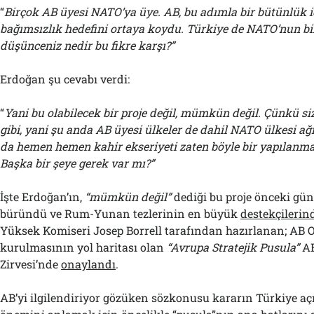
“
Birçok AB üyesi NATO’ya üye. AB, bu adımla bir bütünlük i
bağımsızlık hedefini ortaya koydu. Türkiye de NATO’nun bir
düşünceniz nedir bu fikre karşı?”
Erdoğan şu cevabı verdi:
“
Yani bu olabilecek bir proje değil, mümkün değil. Çünkü siz
gibi, yani şu anda AB üyesi ülkeler de dahil NATO ülkesi ağı
da hemen hemen kahir ekseriyeti zaten böyle bir yapılanm
Başka bir şeye gerek var mı?”
İşte Erdoğan’ın,
“mümkün değil”
dediği bu proje önceki gü
büründü ve Rum-Yunan tezlerinin en büyük
destekçilerin
Yüksek Komiseri Josep Borrell tarafından hazırlanan; AB 
kurulmasının yol haritası olan
“Avrupa Stratejik Pusula”
AB
Zirvesi’nde
onaylandı
.
AB’yi ilgilendiriyor gözüken sözkonusu kararın Türkiye a