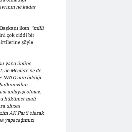
tavrının ne kadar
 Başkanı iken,
“milli
ni çok ciddi bir
irtilerine şöyle
 bu yana önüne
, ne Meclis’e ne de
 NATO’nun bildiği
 halkımızdan
asi anlayışı olmaz,
 bu hükümet mali
ra ulusal
izim AK Parti olarak
sa yapacağımızı