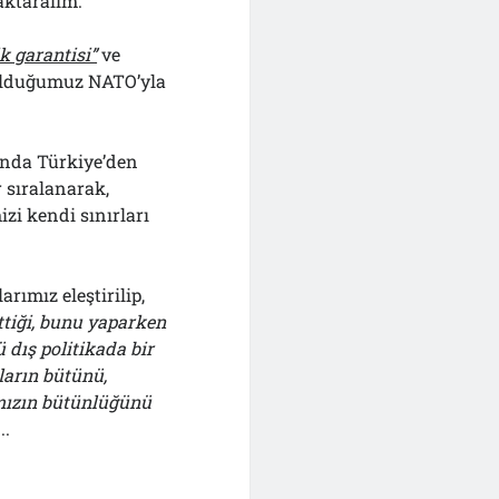
aktaralım.
k garantisi”
ve
 olduğumuz NATO’yla
sında Türkiye’den
r sıralanarak,
zi kendi sınırları
rımız eleştirilip,
tiği,
bunu yaparken
 dış politikada bir
ların bütünü,
rımızın bütünlüğünü
..