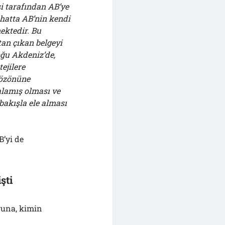
si tarafından AB’ye
e hatta AB’nin kendi
ektedir. Bu
an çıkan belgeyi
oğu Akdeniz’de,
ejilere
gözönüne
kalamış olması ve
bakışla ele alması
B’yi de
şti
ğuna, kimin