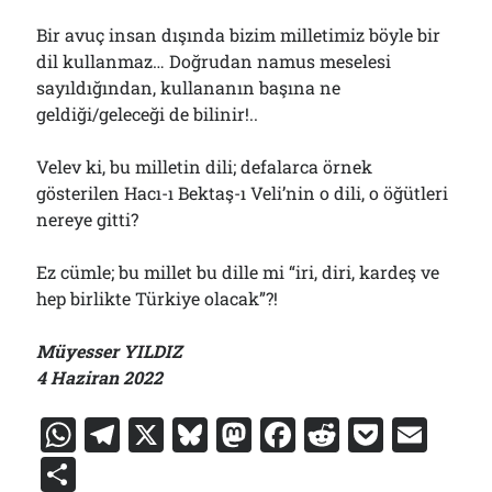
Bir avuç insan dışında bizim milletimiz böyle bir
dil kullanmaz… Doğrudan namus meselesi
sayıldığından, kullananın başına ne
geldiği/geleceği de bilinir!..
Velev ki, bu milletin dili; defalarca örnek
gösterilen Hacı-ı Bektaş-ı Veli’nin o dili, o öğütleri
nereye gitti?
Ez cümle; bu millet bu dille mi “iri, diri, kardeş ve
hep birlikte Türkiye olacak”?!
Müyesser YILDIZ
4 Haziran 2022
W
T
X
Bl
M
F
R
P
E
h
el
u
a
a
e
o
m
S