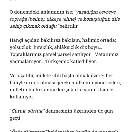
O dönemdeki anlamının ise;
“yaşadığın çevreye,
toprağa (beline), ülkeye (eline) ve konuştuğun dile
sahip çıkmak olduğu”
belirtilir
.
Hangi açıdan bakılırsa bakılsın, halimiz ortada;
yolsuzluk, hırsızlık, ahlâksızlık diz boyu…
Topraklarımız parsel parsel satılıyor… Vatanımız
yağmalanıyor… Türkçemiz katlediliyor.
Ve bizatihi; millete -dili başta olmak üzere- her
haliyle örnek olması gereken ülkenin yöneticileri,
milletin bir kesimine karşı küfre varan ifadeler
kullanıyor.
“
Çürük, sürtük”
denmesinin üzerinden üç gün
geçti.
“
Özür dilenmesi”
beklenirken bugün de, ne yazık