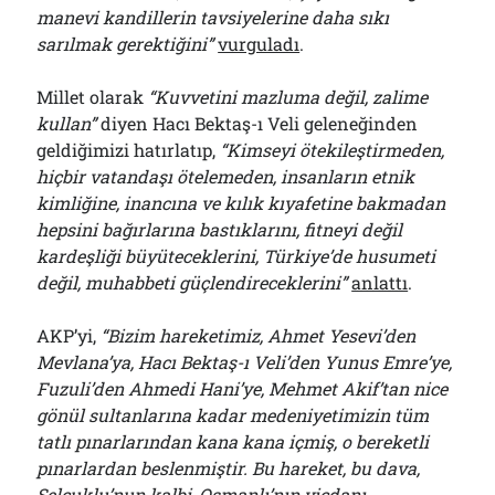
manevi kandillerin tavsiyelerine daha sıkı
sarılmak gerektiğini”
vurguladı
.
Millet olarak
“Kuvvetini mazluma değil, zalime
kullan”
diyen Hacı Bektaş-ı Veli geleneğinden
geldiğimizi hatırlatıp,
“Kimseyi ötekileştirmeden,
hiçbir vatandaşı ötelemeden, insanların etnik
kimliğine, inancına ve kılık kıyafetine bakmadan
hepsini bağırlarına bastıklarını, fitneyi değil
kardeşliği büyüteceklerini, Türkiye’de husumeti
değil, muhabbeti güçlendireceklerini”
anlattı
.
AKP’yi,
“Bizim hareketimiz, Ahmet Yesevi’den
Mevlana’ya, Hacı Bektaş-ı Veli’den Yunus Emre’ye,
Fuzuli’den Ahmedi Hani’ye, Mehmet Akif’tan nice
gönül sultanlarına kadar medeniyetimizin tüm
tatlı pınarlarından kana kana içmiş, o bereke
tli
pınarlardan beslenmiştir. Bu hareket, bu dava,
Selçuklu’nun kalbi, Osmanlı’nın vicdanı,