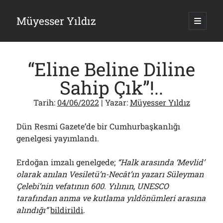
Müyesser Yıldız
ana
menüy
Yan
aç
Arama
Menü
“Eline Beline Diline
Sahip Çık”!..
Tarih:
04/06/2022
| Yazar:
Müyesser Yıldız
Son Yazılar
Dün Resmi Gazete’de bir Cumhurbaşkanlığı
Türkiye 2.0’a Gidiş!..
05/08/2026
genelgesi yayımlandı.
15 Temmuz Soruları… Nasuh Mahruki’nin “Suçu”!..
03/08/2026
Erdoğan imzalı genelgede;
“Halk arasında ‘Mevlid’
Er Gaziler 20 Gün Sonra Gelen MSB Heyetine Böyle İsyan Etti:“Bizi
olarak anılan Vesiletü’n-Necât’ın yazarı Süleyman
Teröristlere G……yle Güldürdünüz”
Çelebi’nin vefatının 600. Yılının, UNESCO
01/08/2026
tarafından anma ve kutlama yıldönümleri arasına
Papazın “Komutanı” Ayasofya ve Patrikhane İçin ABD’yi Göreve
alındığı”
bildirildi
.
Çağırdı!..
31/07/2026