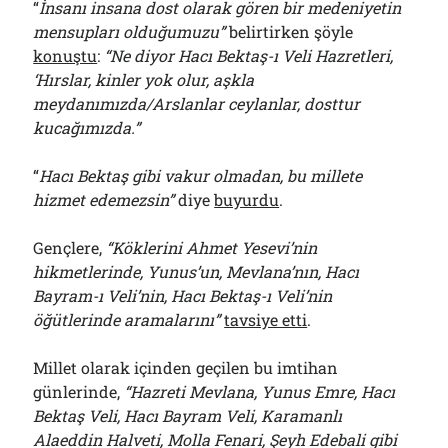
“
İnsanı insana dost olarak gören bir medeniyetin
mensupları olduğumuzu”
belirtirken şöyle
konuştu
:
“Ne diyor Hacı Bektaş-ı Veli Hazretleri,
‘Hırslar, kinler yok olur, aşkla
meydanımızda/Arslanlar ceylanlar, dosttur
kucağımızda.”
“
Hacı Bektaş gibi vakur olmadan, bu millete
hizmet edemezsin”
diye
buyurdu
.
Gençlere,
“Köklerini Ahmet Yesevi’nin
hikmetlerinde, Yunus’un, Mevlana’nın, Hacı
Bayram-ı Veli’nin, Hacı Bektaş-ı Veli’nin
öğütlerinde aramalarını”
tavsiye etti
.
Millet olarak içinden geçilen bu imtihan
günlerinde,
“Hazreti Mevlana, Yunus Emre, Hacı
Bektaş Veli, Hacı Bayram Veli, Karamanlı
Alaeddin Halveti, Molla Fenari, Şeyh Edebali gibi