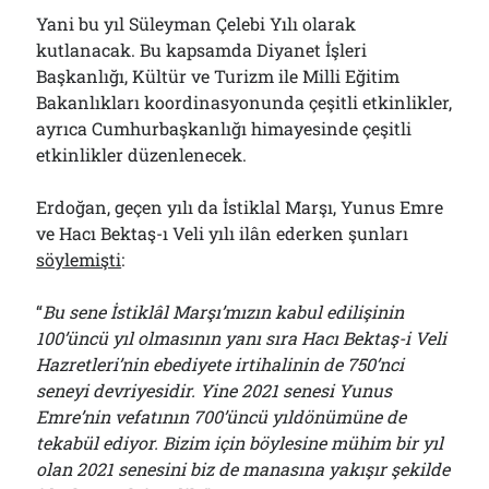
Bölmediğiniz Bir O Kalmıştı!..
Yani bu yıl Süleyman Çelebi Yılı olarak
29/07/2026
kutlanacak. Bu kapsamda Diyanet İşleri
Başkanlığı, Kültür ve Turizm ile Milli Eğitim
Bakanlıkları koordinasyonunda çeşitli etkinlikler,
Arşivler
ayrıca Cumhurbaşkanlığı himayesinde çeşitli
etkinlikler düzenlenecek.
Arşivler
Erdoğan, geçen yılı da İstiklal Marşı, Yunus Emre
ve Hacı Bektaş-ı Veli yılı ilân ederken şunları
söylemişti
:
“
Bu sene İstiklâl Marşı’mızın kabul edilişinin
100’üncü yıl olmasının yanı sıra Hacı Bektaş-i Veli
Hazretleri’nin ebediyete irtihalinin de 750’nci
seneyi devriyesidir. Yine 2021 senesi Yunus
Emre’nin vefatının 700’üncü yıldönümüne de
tekabül ediyor. Bizim için böylesine mühim bir yıl
olan 2021 senesini biz de manasına yakışır şekilde