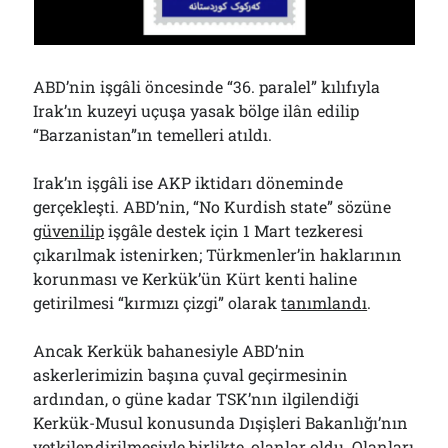
Bölmediğiniz Bir O Kalmıştı!..
29/07/2026
ABD’nin işgâli öncesinde “36. paralel” kılıfıyla
Arşivler
Irak’ın kuzeyi uçuşa yasak bölge ilân edilip
“Barzanistan”ın temelleri atıldı.
Arşivler
Irak’ın işgâli ise AKP iktidarı döneminde
gerçekleşti. ABD’nin, “No Kurdish state” sözüne
güvenilip
işgâle destek için 1 Mart tezkeresi
çıkarılmak istenirken; Türkmenler’in haklarının
korunması ve Kerkük’ün Kürt kenti haline
getirilmesi “kırmızı çizgi” olarak
tanımlandı
.
Ancak Kerkük bahanesiyle ABD’nin
askerlerimizin başına çuval geçirmesinin
ardından, o güne kadar TSK’nın ilgilendiği
Kerkük-Musul konusunda Dışişleri Bakanlığı’nın
yetkilendirilmesiyle birlikte, olanlar oldu. Olanları