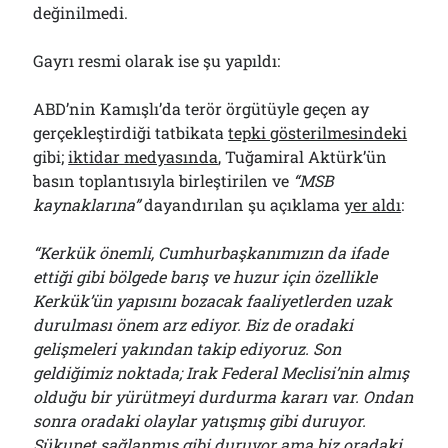
değinilmedi.
Gayrı resmi olarak ise şu yapıldı:
ABD’nin Kamışlı’da terör örgütüyle geçen ay
gerçekleştirdiği tatbikata
tepki gösterilmesindeki
gibi;
iktidar medyasında
, Tuğamiral Aktürk’ün
basın toplantısıyla birleştirilen ve
“MSB
kaynaklarına”
dayandırılan şu açıklama
yer aldı
:
“Kerkük önemli, Cumhurbaşkanımızın da ifade
ettiği gibi bölgede barış ve huzur için özellikle
Kerkük’ün yapısını bozacak faaliyetlerden uzak
durulması önem arz ediyor. Biz de oradaki
gelişmeleri yakından takip ediyoruz. Son
geldiğimiz noktada; Irak Federal Meclisi’nin almış
olduğu bir yürütmeyi durdurma kararı var. Ondan
sonra oradaki olaylar yatışmış gibi duruyor.
Sükunet sağlanmış gibi duruyor ama biz oradaki