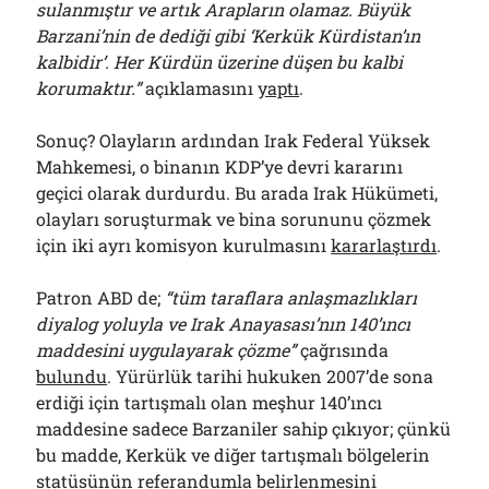
sulanmıştır ve artık Arapların olamaz. Büyük
Barzani’nin de dediği gibi ‘Kerkük Kürdistan’ın
kalbidir’. Her Kürdün üzerine düşen bu kalbi
korumaktır.”
açıklamasını
yaptı
.
Sonuç? Olayların ardından Irak Federal Yüksek
Mahkemesi, o binanın KDP’ye devri kararını
geçici olarak durdurdu. Bu arada Irak Hükümeti,
olayları soruşturmak ve bina sorununu çözmek
için iki ayrı komisyon kurulmasını
kararlaştırdı
.
Patron ABD de;
“tüm taraflara anlaşmazlıkları
diyalog yoluyla ve Irak Anayasası’nın 140’ıncı
maddesini uygulayarak çözme”
çağrısında
bulundu
. Yürürlük tarihi hukuken 2007’de sona
erdiği için tartışmalı olan meşhur 140’ıncı
maddesine sadece Barzaniler sahip çıkıyor; çünkü
bu madde, Kerkük ve diğer tartışmalı bölgelerin
statüsünün referandumla belirlenmesini