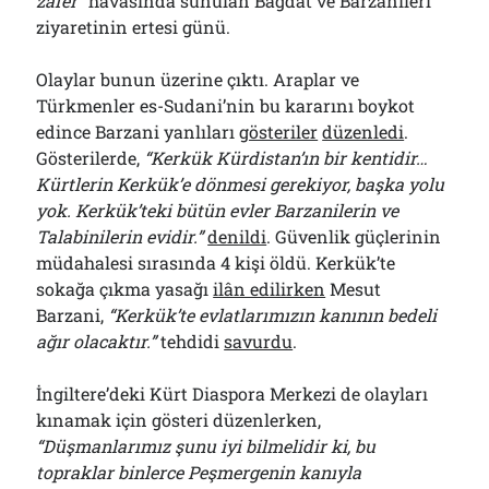
zafer”
havasında sunulan Bağdat ve Barzanileri
ziyaretinin ertesi günü.
Olaylar bunun üzerine çıktı. Araplar ve
Türkmenler es-Sudani’nin bu kararını boykot
edince Barzani yanlıları
gösteriler
düzenledi
.
Gösterilerde,
“Kerkük Kürdistan’ın bir kentidir…
Kürtlerin Kerkük’e dönmesi gerekiyor, başka yolu
yok. Kerkük’teki bütün evler Barzanilerin ve
Talabinilerin evidir.”
denildi
. Güvenlik güçlerinin
müdahalesi sırasında 4 kişi öldü. Kerkük’te
sokağa çıkma yasağı
ilân edilirken
Mesut
Barzani,
“Kerkük’te evlatlarımızın kanının bedeli
ağır olacaktır.”
tehdidi
savurdu
.
İngiltere’deki Kürt Diaspora Merkezi de olayları
kınamak için gösteri düzenlerken,
“Düşmanlarımız şunu iyi bilmelidir ki, bu
topraklar binlerce Peşmergenin kanıyla