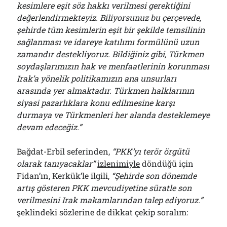
kesimlere eşit söz hakkı verilmesi gerektiğini
değerlendirmekteyiz. Biliyorsunuz bu çerçevede,
şehirde tüm kesimlerin eşit bir şekilde temsilinin
sağlanması ve idareye katılımı formülünü uzun
zamandır destekliyoruz. Bildiğiniz gibi, Türkmen
soydaşlarımızın hak ve menfaatlerinin korunması
Irak’a yönelik politikamızın ana unsurları
arasında yer almaktadır. Türkmen halklarının
siyasi pazarlıklara konu edilmesine karşı
durmaya ve Türkmenleri her alanda desteklemeye
devam edeceğiz.”
Bağdat-Erbil seferinden,
“PKK’yı terör örgütü
olarak tanıyacaklar”
izlenimiyle
döndüğü için
Fidan’ın, Kerkük’le ilgili,
“Şehirde son dönemde
artış gösteren PKK mevcudiyetine süratle son
verilmesini Irak makamlarından talep ediyoruz.”
şeklindeki sözlerine de dikkat çekip soralım: