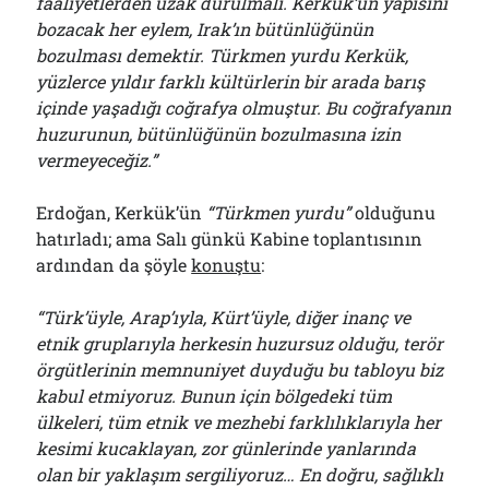
faaliyetlerden uzak durulmalı. Kerkük’ün yapısını
bozacak her eylem, Irak’ın bütünlüğünün
bozulması demektir. Türkmen yurdu Kerkük,
yüzlerce yıldır farklı kültürlerin bir arada barış
içinde yaşadığı coğrafya olmuştur. Bu coğrafyanın
huzurunun, bütünlüğünün bozulmasına izin
vermeyeceğiz.”
Erdoğan, Kerkük’ün
“Türkmen yurdu”
olduğunu
hatırladı; ama Salı günkü Kabine toplantısının
ardından da şöyle
konuştu
:
“Türk’üyle, Arap’ıyla, Kürt’üyle, diğer inanç ve
etnik gruplarıyla herkesin huzursuz olduğu, terör
örgütlerinin memnuniyet duyduğu bu tabloyu biz
kabul etmiyoruz. Bunun için bölgedeki tüm
ülkeleri, tüm etnik ve mezhebi farklılıklarıyla her
kesimi kucaklayan, zor günlerinde yanlarında
olan bir yaklaşım sergiliyoruz… En doğru, sağlıklı