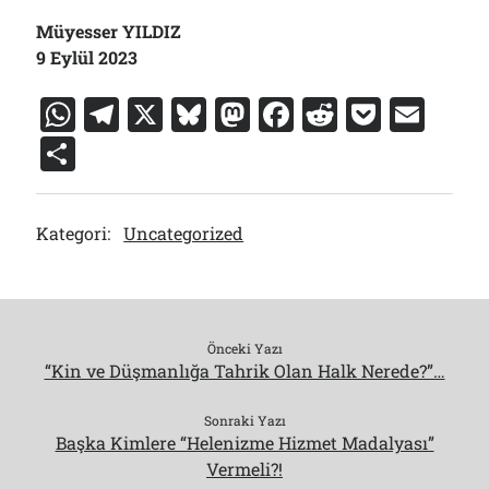
Müyesser YILDIZ
9 Eylül 2023
W
T
X
Bl
M
F
R
P
E
h
el
u
a
a
e
o
m
S
at
e
e
st
c
d
c
ai
h
s
gr
s
o
e
di
k
l
ar
Kategori:
Uncategorized
A
a
k
d
b
t
et
e
p
m
y
o
o
p
n
o
k
Önceki Yazı
“Kin ve Düşmanlığa Tahrik Olan Halk Nerede?”…
Sonraki Yazı
Başka Kimlere “Helenizme Hizmet Madalyası”
Vermeli?!