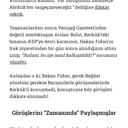
Kürdistan’ın kalbidir. Var olduğumuz müddetçe
Kerkük’ten vazgeçmeyeceğiz.”
dediğine
dikkat
çektik
.
Yaşananlardan sonra Yeniçağ Gazetesi’nden
değerli meslektaşım Arslan Bulut, Kerkük’teki
binanın KDP’ye devri kararının, Hakan Fidan’ın
Irak ziyaretinden bir gün sonra alındığının altını
çizip,
“Sudani, bu işe nasıl kalkışabildi?”
sorusunu
yöneltti
.
Anlaşılan o ki; Bakan Fidan, gerek Bağdat
yönetimi gerekse Barzanilerle görüşmelerinde
Kerkük’ü konuşmadı, konuştuysa bile görüşleri
dikkate alınmadı!..
Görüşlerini “Zamanında” Paylaşmışlar