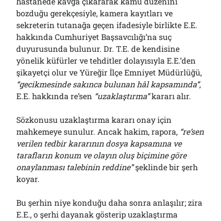
hastanede kavga çıkararak kamu düzenini
bozduğu gerekçesiyle, kamera kayıtları ve
sekreterin tutanağa geçen ifadesiyle birlikte E.E.
hakkında Cumhuriyet Başsavcılığı’na suç
duyurusunda bulunur. Dr. T.E. de kendisine
yönelik küfürler ve tehditler dolayısıyla E.E.’den
şikayetçi olur ve Yüreğir İlçe Emniyet Müdürlüğü,
“gecikmesinde sakınca bulunan hâl kapsamında”
,
E.E. hakkında re’sen
“uzaklaştırma”
kararı alır.
Sözkonusu uzaklaştırma kararı onay için
mahkemeye sunulur. Ancak hakim, rapora,
“
r
e’sen
verilen tedbir kararının dosya kapsamına ve
tarafların konum ve olayın oluş biçimine göre
onaylanması talebinin reddine”
şeklinde bir şerh
koyar.
Bu şerhin niye konduğu daha sonra anlaşılır; zira
E.E., o şerhi dayanak gösterip uzaklaştırma