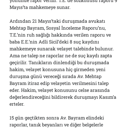
yönünde rapor verilir. T.E. de sözkonusu raporu 9
Mayıs’ta mahkemeye sunar.
Ardından 21 Mayıs’taki duruşmada avukatı
Mehtap Bayram, Sosyal İnceleme Raporu’nu,
T.E.’nin ruh sağlığı hakkında verilen raporu ve
baba E.E.’nin Adli Sicil’deki 8 suç kaydını
mahkemeye sunarak velayet talebinde bulunur.
Ama ne talep ne raporlar ne de suç kaydı zapta
geçirilir. Tanıkların dinlendiği bu duruşmada
hakim, velayet konusuna hiç girmeden yeni
duruşma günü vereceği sırada Av. Mehtap
Bayram itiraz edip velayetin verilmesini talep
eder. Hakim, velayet konusunu celse arasında
değerlendireceğini bildirerek duruşmayı Kasım’a
erteler.
15 gün geçtikten sonra Av. Bayram elindeki
raporlar, tanık beyanları ve diğer belgelerle