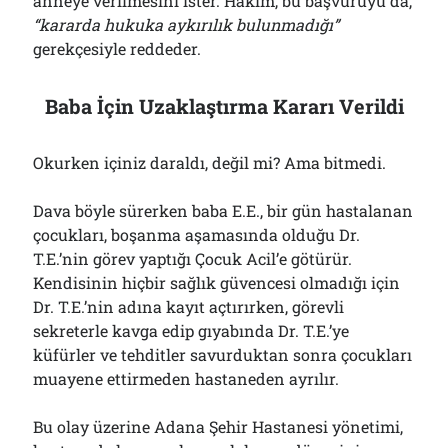
anneye verilmesini ister. Hakim, bu başvuruyu da,
“kararda hukuka aykırılık bulunmadığı”
gerekçesiyle reddeder.
Baba İçin Uzaklaştırma Kararı Verildi
Okurken içiniz daraldı, değil mi? Ama bitmedi.
Dava böyle sürerken baba E.E., bir gün hastalanan
çocukları, boşanma aşamasında olduğu Dr.
T.E.’nin görev yaptığı Çocuk Acil’e götürür.
Kendisinin hiçbir sağlık güvencesi olmadığı için
Dr. T.E.’nin adına kayıt açtırırken, görevli
sekreterle kavga edip gıyabında Dr. T.E.’ye
küfürler ve tehditler savurduktan sonra çocukları
muayene ettirmeden hastaneden ayrılır.
Bu olay üzerine Adana Şehir Hastanesi yönetimi,