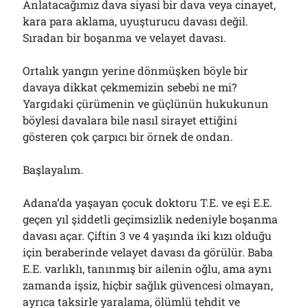
Anlatacağımız dava siyasi bir dava veya cinayet,
Çağırdı!..
kara para aklama, uyuşturucu davası değil.
31/07/2026
Sıradan bir boşanma ve velayet davası.
Ortalık yangın yerine dönmüşken böyle bir
Arşivler
davaya dikkat çekmemizin sebebi ne mi?
Arşivler
Yargıdaki çürümenin ve güçlünün hukukunun
böylesi davalara bile nasıl sirayet ettiğini
gösteren çok çarpıcı bir örnek de ondan.
Başlayalım.
Adana’da yaşayan çocuk doktoru T.E. ve eşi E.E.
geçen yıl şiddetli geçimsizlik nedeniyle boşanma
davası açar. Çiftin 3 ve 4 yaşında iki kızı olduğu
için beraberinde velayet davası da görülür. Baba
E.E. varlıklı, tanınmış bir ailenin oğlu, ama aynı
zamanda işsiz, hiçbir sağlık güvencesi olmayan,
ayrıca taksirle yaralama, ölümlü tehdit ve