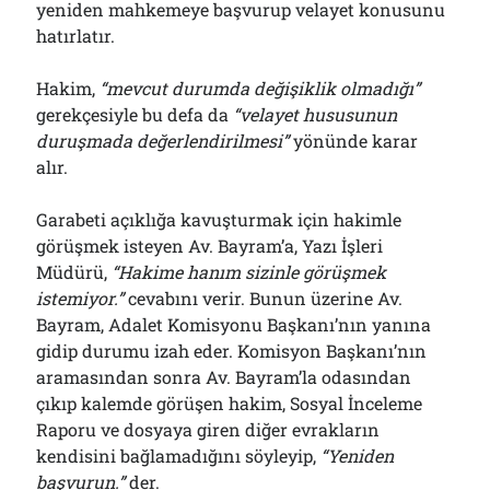
yeniden mahkemeye başvurup velayet konusunu
hatırlatır.
Hakim,
“
m
evcut durumda değişiklik olmadığı”
gerekçesiyle bu defa da
“velayet hususu
n
un
duruşmada değerlendirilmesi”
yönünde karar
alır.
Garabeti açıklığa kavuşturmak için hakimle
görüşmek isteyen Av. Bayram’a, Yazı İşleri
Müdürü,
“Hakime hanım sizinle görüşmek
istemiyor.”
cevabını verir. Bunun üzerine Av.
Bayram, Adalet Komisyonu Başkanı’nın yanına
gidip durumu izah eder. Komisyon Başkanı’nın
aramasından sonra Av. Bayram’la odasından
çıkıp kalemde görüşen hakim, Sosyal İnceleme
Raporu ve dosyaya giren diğer evrakların
kendisini bağlamadığını söyleyip,
“Yeniden
başvurun.”
der.