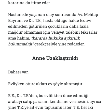
kararına da itiraz eder.
Hastanede yaşanan olay sonrasında Av. Mehtap
Bayram ve Dr. T.E., hasta olduğu halde tedavi
edilmeden götürülen çocukların daha fazla
mağdur olmaması için velayet talebini tekrarlar;
ama hakim,
“kararda hukuka aykırılık
bulunmadığı”
gerekçesiyle yine reddeder.
Anne Uzaklaştırıldı
Dahası var.
Evliyken oturdukları ev şöyle alınmıştır:
E.E., Dr. T.E.’den, bu evlilikten önce edindiği
arabayı satıp parasını kendisine vermesini, ayrıca
yine T.E.’ye ait evin tapusunu ister. T.E. her iki