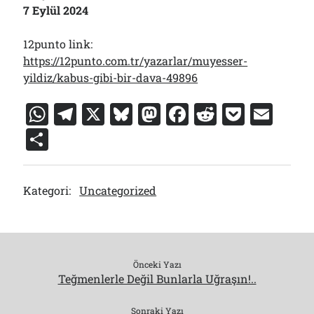
7 Eylül 2024
12punto link:
https://12punto.com.tr/yazarlar/muyesser-
yildiz/kabus-gibi-bir-dava-49896
W
T
X
Bl
M
F
R
P
E
h
el
u
a
a
e
o
m
S
at
e
e
st
c
d
c
ai
h
s
gr
s
o
e
di
k
l
ar
Kategori:
Uncategorized
A
a
k
d
b
t
et
e
p
m
y
o
o
p
n
o
k
Önceki Yazı
Teğmenlerle Değil Bunlarla Uğraşın!..
Sonraki Yazı