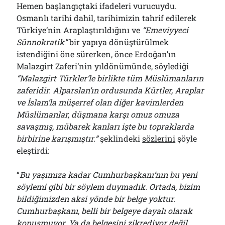
Hemen başlangıçtaki ifadeleri vurucuydu.
Osmanlı tarihi dahil, tarihimizin tahrif edilerek
Türkiye’nin Araplaştırıldığını ve
“Emeviyyeci
Sünnokratik”
bir yapıya dönüştürülmek
istendiğini öne sürerken, önce Erdoğan’ın
Malazgirt Zaferi’nin yıldönümünde, söylediği
“Malazgirt Türkler’le birlikte tüm Müslümanların
zaferidir. Alparslan’ın ordusunda Kürtler, Araplar
ve İslam’la müşerref olan diğer kavimlerden
Müslümanlar, düşmana karşı omuz omuza
savaşmış, mübarek kanları işte bu topraklarda
birbirine karışmıştır.”
şeklindeki
sözlerini
şöyle
eleştirdi:
“
Bu yaşımıza kadar Cumhurbaşkanı’nın bu yeni
söylemi gibi bir söylem duymadık. Ortada, bizim
bildiğimizden aksi yönde bir belge yoktur.
Cumhurbaşkanı, belli bir belgeye dayalı olarak
konuşmuyor. Ya da belgesini zikrediyor değil.