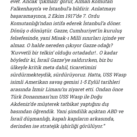
evet. Ancak ‘çıkmazı’ görür, Alman Komutan
Falkenhayn’a ve İstanbul’a bildirir. Anlatmayı
başaramayınca, 2 Ekim 1917’de 7. Ordu
Komutanlığı’ndan istifa ederek İstanbul’a döner.
Dönüş o dönüştür. Gazze, Cumhuriyet’in kuruluş
felsefesinde, yani Misak-ı Milli sınırları içinde yer
almaz. O halde nereden çıkıyor Gazze odağı?
‘Kuvvetli bir telkin’ olduğu ortadadır!.. O kadar
böyledir ki, İsrail Gazze’ye saldırırken, biz bu
ülkeyle kritik meta dahil, ticaretimizi
sürdürmekteydik, sürdürüyoruz. Hatta, USS Wasp
isimli Amerikan savaş gemisi 1-5 Eylül tarihleri
arasında İzmir Limanı’nı ziyaret etti. Ondan önce
Türk Donanması’nın USS Wasp ile Doğu
Akdeniz’de müşterek tatbikat yaptığını dış
basından öğrendik. Yani şimdilik açıktan ABD ve
İsrail düşmanlığı, kapalı kapıların arkasında,
derinden ise stratejik işbirliği görülüyor.”