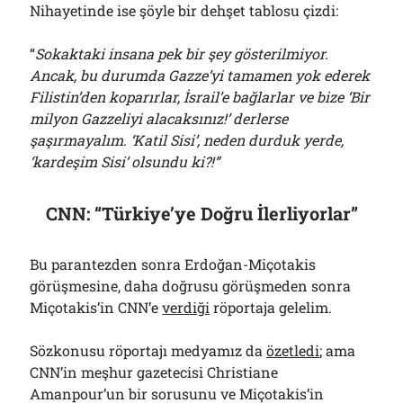
Nihayetinde ise şöyle bir dehşet tablosu çizdi:
“
Sokaktaki insana pek bir şey gösterilmiyor.
Ancak, bu durumda Gazze’yi tamamen yok ederek
Filistin’den koparırlar, İsrail’e bağlarlar ve bize ‘Bir
milyon Gazzeliyi alacaksınız!’ derlerse
şaşırmayalım. ‘Katil Sisi’, neden durduk yerde,
‘kardeşim Sisi’ olsundu ki?!”
CNN: “Türkiye’ye Doğru İlerliyorlar”
Bu parantezden sonra Erdoğan-Miçotakis
görüşmesine, daha doğrusu görüşmeden sonra
Miçotakis’in CNN’e
verdiği
röportaja gelelim.
Sözkonusu röportajı medyamız da
özetledi
; ama
CNN’in meşhur gazetecisi Christiane
Amanpour’un bir sorusunu ve Miçotakis’in