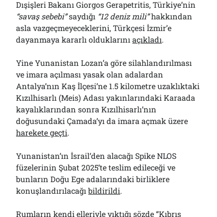
Dışişleri Bakanı Giorgos Gerapetritis, Türkiye’nin
“savaş sebebi”
saydığı
“12 deniz mili”
hakkından
asla vazgeçmeyeceklerini, Türkçesi İzmir’e
dayanmaya kararlı olduklarını
açıkladı
.
Yine Yunanistan Lozan’a göre silahlandırılması
ve imara açılması yasak olan adalardan
Antalya’nın Kaş İlçesi’ne 1.5 kilometre uzaklıktaki
Kızılhisarlı (Meis) Adası yakınlarındaki Karaada
kayalıklarından sonra Kızılhisarlı’nın
doğusundaki Çamada’yı da imara açmak üzere
harekete geçti
.
Yunanistan’ın İsrail’den alacağı Spike NLOS
füzelerinin Şubat 2025’te teslim edileceği ve
bunların Doğu Ege adalarındaki birliklere
konuşlandırılacağı
bildirildi
.
Rumların kendi elleriyle yıktığı sözde “Kıbrıs