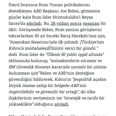
Ömrü boyunca Rum-Yunan politikalarını
destekleyen ABD Başkanı Joe Biden, gitmesine
günler kala Rum lider Hristodulidis’i Beyaz
Saray’da
ağırladı
. Bu,
28 yıldan sonra
yaşanan
bir
ilkti. Görüşmede Biden, Rum yanlısı görüşlerini
tekrarlarken 50 yıl önceki Barış Harekâtı’mız için,
“Amerikan Senatosu’nda ilk yılımdı. [Türkiye’nin
Kıbrıs’a müdahalesi]Üzüntü verici bir gündü.”
dedi. Rum lider de
“Ülkem 50 yıldır işgâl altında”
iddiasında bulunup,
“müzakerelerin sürmesi ve
BM Güvenlik Konseyi kararıyla uyumlu bir çözüm
bulunması için”
Biden ve ABD’nin desteğine
güvendiğini bildirerek,
Kıbrıs’ın “jeopolitik açıdan
büyük öneme sahip bir bölgede ABD’nin
öngörülebilir ve güvenilir bir ortağı”
, iki ülke
ilişkilerinin seviyesinin ise
“stratejik ve tarihi bir
yükseklikte”
olduğunu
söyledi
.