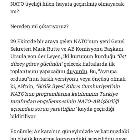
NATO üyeliği fiilen hayata geçirilmiş olmayacak
mı?
Nereden mi çıkarıyoruz?
29 Ekim’de bir araya gelen NATO’nun yeni Genel
Sekreteri Mark Rutte ve AB Komisyonu Başkanı
Ursula von der Leyen, iki kurumun kurduğu
“üst
düzey görev gücünün”
gelecek haftalarda ilk
toplantısını yapacağını
duyurdu
. Bu, “Avrupa
ordusu”nun farklı versiyonu veya öncüsü olmalı
ki, AB’nin,
“Birlik üyesi Kıbrıs Cumhuriyeti’nin
NATO’nun programlarına katılımının Türkiye
tarafından engellenmesinin NATO-AB işbirliği
açısından sorun yarattığını”
kayda geçirdiği
bildiriliyor.
Ez cümle; Ankara’nın güneyimizde ve batımızdaki
bu büyük kuşatma karşısındaki sessizliğini neye