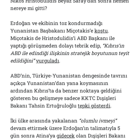
Nikos Hristodulidis Beyaz Saray’dan sonra hemen
nereye mi gitti?
Erdoğan ve ekibinin toz kondurmadığı
Yunanistan Başbakanı Miçotakis’e
koştu
.
Miçotakis de Hristodulidis’i ABD Başkanı ile
yaptığı görüşmeden dolayı tebrik edip,
“Kıbrıs’ın
ABD ile edindiği ilişkinin stratejik boyutunun teyit
edildiğini”
vurguladı
.
ABD’nin, Türkiye-Yunanistan dengesinde tavrını
açıkça Yunanistan’dan yana koymasının
ardından Kıbrıs’ta da benzer noktaya geldiğini
gösteren bu gelişmeye sadece KKTC Dışişleri
Bakanı Tahsin Ertuğruloğlu
tepki gösterdi
.
İki ülke arasında yakalanan
“olumlu ivmeyi”
devam ettirmek üzere Erdoğan’ın talimatıyla 5
gün sonra Atina’ya
gidecek
olan Dışişleri Bakanı