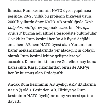
İkincisi; Rum kesiminin NATO üyesi yapılması
peşinde. 20-25 yıllık bu projenin hikâyesi uzun.
2000’li yıllarda önce NATO-AB ortaklığıyla
“kriz
bölgelerinde”
görev yapmak üzere bir
“Avrupa
ordusu”
kurma adı altında teşebbüste bulundular.
O vakitler Rum kesimi henüz AB üyesi değildi,
ama hem AB hem NATO üyesi olan Yunanistan
karar mekanizmalarında yer alacağı için dolaylı
olarak Rum kesimi lehine gelişmelere yol
açacaktı. Dönemin iktidarı ve Genelkurmay buna
karşı çıktı.
Karşı çıkanlardan
birisi de AKP’yi
henüz kurmuş olan Erdoğan’dı.
Ancak Rum kesiminin AB üyeliği AKP iktidarına
nasip (!) oldu. Peşinden AB, Türkiye’ye Rum
kesiminin NATO üyeliğine onay vermesi şartını
dayattı.