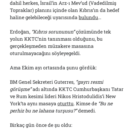
dahil herkes, İsrail’in Arz-ı Mev’ud (Vadedilmiş
Topraklar) planını içinde olan Kıbrıs’ın da hedef
haline gelebileceği uyarısında
bulundu
…
Erdoğan,
“Kıbrıs sorununun”
çözümünde tek
yolun KKTC’nin tanınması olduğunu, bu
gerçekleşmeden müzakere masasına
oturulmayacağını söyleyegeldi.
Ama Ekim ayı ortasında şunu gördük:
BM Genel Sekreteri Guterres,
“gayrı resmi
görüşme”
adı altında KKTC Cumhurbaşkanı Tatar
ve Rum kesimi lideri Nikos Hristodulidis’i New
York’ta aynı masaya
oturttu
. Kimse de
“Bu ne
perhiz bu ne lahana turşusu?”
demedi.
Birkaç gün önce de şu oldu: