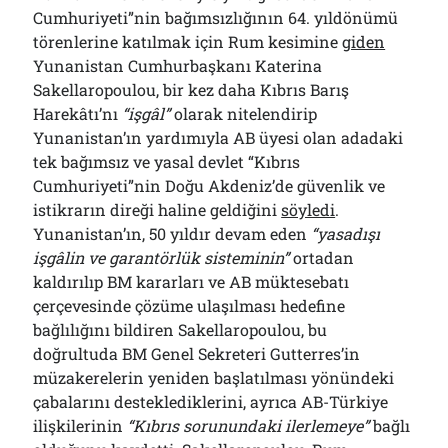
Cumhuriyeti”nin bağımsızlığının 64. yıldönümü
törenlerine katılmak için Rum kesimine
giden
Yunanistan Cumhurbaşkanı Katerina
Sakellaropoulou, bir kez daha Kıbrıs Barış
Harekâtı’nı
“işgâl”
olarak nitelendirip
Yunanistan’ın yardımıyla AB üyesi olan adadaki
tek bağımsız ve yasal devlet “Kıbrıs
Cumhuriyeti”nin Doğu Akdeniz’de güvenlik ve
istikrarın direği haline geldiğini
söyledi
.
Yunanistan’ın, 50 yıldır devam eden
“yasadışı
işgâlin ve garantörlük sisteminin”
ortadan
kaldırılıp BM kararları ve AB müktesebatı
çerçevesinde çözüme ulaşılması hedefine
bağlılığını bildiren Sakellaropoulou, bu
doğrultuda BM Genel Sekreteri Gutterres’in
müzakerelerin yeniden başlatılması yönündeki
çabalarını desteklediklerini, ayrıca AB-Türkiye
ilişkilerinin
“Kıbrıs sorunundaki ilerlemeye”
bağlı