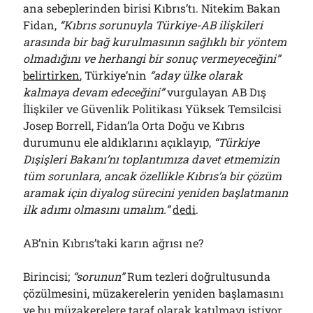
ana sebeplerinden birisi Kıbrıs’tı. Nitekim Bakan
Fidan,
“Kıbrıs sorunuyla Türkiye-AB ilişkileri
arasında bir bağ kurulmasının sağlıklı bir yöntem
olmadığını ve herhangi bir sonuç vermeyeceğini”
belirtirken
, Türkiye’nin
“aday ülke olarak
kalmaya devam edeceğini”
vurgulayan AB Dış
İlişkiler ve Güvenlik Politikası Yüksek Temsilcisi
Josep Borrell, Fidan’la Orta Doğu ve Kıbrıs
durumunu ele aldıklarını açıklayıp,
“Türkiye
Dışişleri Bakanı’nı toplantımıza davet etmemizin
tüm sorunlara, ancak özellikle Kıbrıs’a bir çözüm
aramak için diyalog sürecini yeniden başlatmanın
ilk adımı olmasını umalım.”
dedi
.
AB’nin Kıbrıs’taki karın ağrısı ne?
Birincisi;
“sorunun”
Rum tezleri doğrultusunda
çözülmesini, müzakerelerin yeniden başlamasını
ve bu müzakerelere taraf olarak katılmayı istiyor.