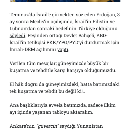
01/08/2026
Temmuz’da İsrail’e girmekten söz eden Erdoğan, 3
ay sonra Meclis’in açılışında, İsrail’in Filistin ve
Arşivler
Lübnan’dan sonraki hedefinin Türkiye olduğunu
söyledi
. Peşinden ortağı Devlet Bahçeli, ABD-
Arşivler
İsrail’in tetikçisi PKK/YPG/PYD’yi durdurmak için
İmralı-DEM açılımını
yaptı
.
Verilen tüm mesajlar; güneyimizde büyük bir
kuşatma ve tehditle karşı karşıya olduğumuzdu.
El hâk doğru da güneyimizdeki, hatta batımızdaki
tek kuşatma ve tehdit bu değil ki!..
Ana başlıklarıyla evvela batımızda, sadece Ekim
ayı içinde yaşanan tabloyu aktaralım.
Ankara’nın
“güvercin”
saydığı Yunanistan