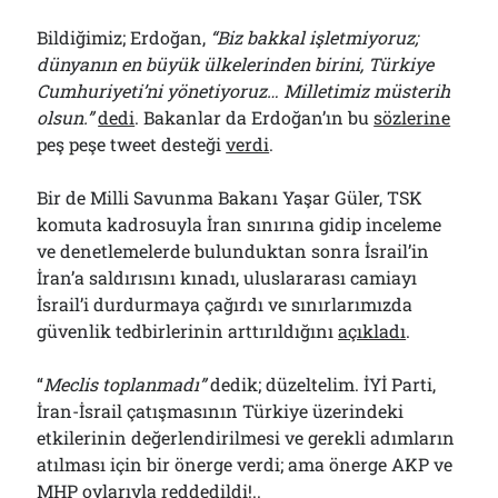
Bildiğimiz; Erdoğan,
“Biz bakkal işletmiyoruz;
dünyanın en büyük ülkelerinden birini, Türkiye
Cumhuriyeti’ni yönetiyoruz… Milletimiz müsterih
olsun.”
dedi
. Bakanlar da Erdoğan’ın bu
sözlerine
peş peşe tweet desteği
verdi
.
Bir de Milli Savunma Bakanı Yaşar Güler, TSK
komuta kadrosuyla İran sınırına gidip inceleme
ve denetlemelerde bulunduktan sonra İsrail’in
İran’a saldırısını kınadı, uluslararası camiayı
İsrail’i durdurmaya çağırdı ve sınırlarımızda
güvenlik tedbirlerinin arttırıldığını
açıkladı
.
“
Meclis toplanmadı”
dedik; düzeltelim. İYİ Parti,
İran-İsrail çatışmasının Türkiye üzerindeki
etkilerinin değerlendirilmesi ve gerekli adımların
atılması için bir önerge verdi; ama önerge AKP ve
MHP oylarıyla
reddedildi
!..