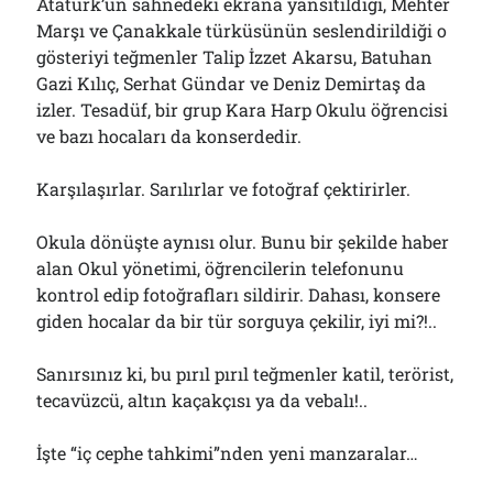
Atatürk’ün sahnedeki ekrana yansıtıldığı, Mehter
Marşı ve Çanakkale türküsünün seslendirildiği o
gösteriyi teğmenler Talip İzzet Akarsu, Batuhan
Gazi Kılıç, Serhat Gündar ve Deniz Demirtaş da
izler. Tesadüf, bir grup Kara Harp Okulu öğrencisi
ve bazı hocaları da konserdedir.
Karşılaşırlar. Sarılırlar ve fotoğraf çektirirler.
Okula dönüşte aynısı olur. Bunu bir şekilde haber
alan Okul yönetimi, öğrencilerin telefonunu
kontrol edip fotoğrafları sildirir. Dahası, konsere
giden hocalar da bir tür sorguya çekilir, iyi mi?!..
Sanırsınız ki, bu pırıl pırıl teğmenler katil, terörist,
tecavüzcü, altın kaçakçısı ya da vebalı!..
İşte “iç cephe tahkimi”nden yeni manzaralar…