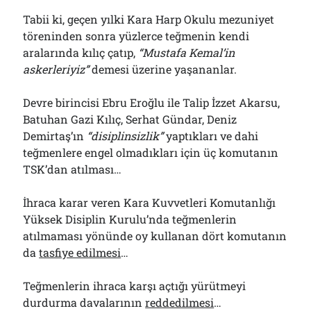
Tabii ki, geçen yılki Kara Harp Okulu mezuniyet
töreninden sonra yüzlerce teğmenin kendi
aralarında kılıç çatıp,
“Mustafa Kemal’in
askerleriyiz”
demesi üzerine yaşananlar.
Devre birincisi Ebru Eroğlu ile Talip İzzet Akarsu,
Batuhan Gazi Kılıç, Serhat Gündar, Deniz
Demirtaş’ın
“disiplinsizlik”
yaptıkları ve dahi
teğmenlere engel olmadıkları için üç komutanın
TSK’dan atılması…
İhraca karar veren Kara Kuvvetleri Komutanlığı
Yüksek Disiplin Kurulu’nda teğmenlerin
atılmaması yönünde oy kullanan dört komutanın
da
tasfiye edilmesi
…
Teğmenlerin ihraca karşı açtığı yürütmeyi
durdurma davalarının
reddedilmesi
…