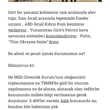
Çağırdı!..
31/07/2026
Dört bir yanımız kelimenin tam anlamıyla alev
topu. İran-İsrail arasında tepemizde füzeler
uçuyor… ABD-İsrail Kıbrıs Rum kesimine
Arşivler
yerleşiyor
… Yunanistan Girit’e Patriot hava
Arşivler
savunma sistemleri
konuşlandırıyor
… Putin,
“Tüm Ukrayna bizim”
diyor
.
Bu ahval ve şerait içinde durumumuz ne?
Bilmiyoruz ki!..
Ne Milli Güvenlik Kurulu’nun olağanüstü
toplanmasına ne TBMM’de gizli bir oturum
yapılmasına ne de alınan, alınacak olan tedbirler
konusunda millete bilgi verilmesine gerek
duyuluyor. S-400’ler nerede,
hâlâ
kutusunda mı;
bundan bile haberimiz yok.