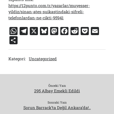
https://12punto.com.tr/yazarlar/muyesser-
yildiz/sinan-ates-suikastindaki-sifreli-
telefonlardan-ne-cikti-95941
W
T
X
Bl
M
F
R
P
E
h
el
u
a
a
e
o
m
S
at
e
e
st
c
d
c
ai
h
s
gr
s
o
e
di
k
l
ar
Kategori:
Uncategorized
A
a
k
d
b
t
et
e
p
m
y
o
o
p
n
o
k
Önceki Yazı
295 Albay Emekli Edildi
Sonraki Yazı
Sorun Barrack’ta Değil Ankara’da!..