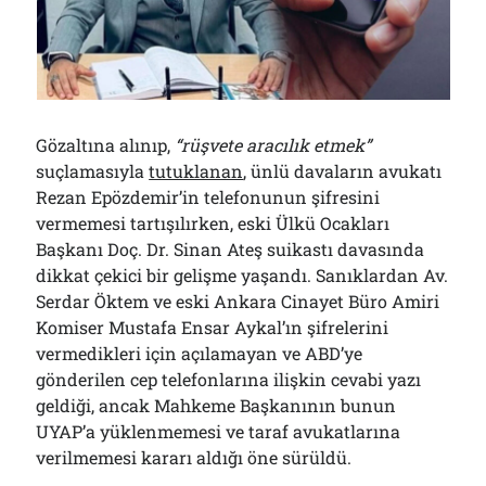
01/08/2026
Arşivler
Arşivler
Gözaltına alınıp,
“rüşvete aracılık etmek”
suçlamasıyla
tutuklanan
, ünlü davaların avukatı
Rezan Epözdemir’in telefonunun şifresini
vermemesi tartışılırken, eski Ülkü Ocakları
Başkanı Doç. Dr. Sinan Ateş suikastı davasında
dikkat çekici bir gelişme yaşandı. Sanıklardan Av.
Serdar Öktem ve eski Ankara Cinayet Büro Amiri
Komiser Mustafa Ensar Aykal’ın şifrelerini
vermedikleri için açılamayan ve ABD’ye
gönderilen cep telefonlarına ilişkin cevabi yazı
geldiği, ancak Mahkeme Başkanının bunun
UYAP’a yüklenmemesi ve taraf avukatlarına
verilmemesi kararı aldığı öne sürüldü.