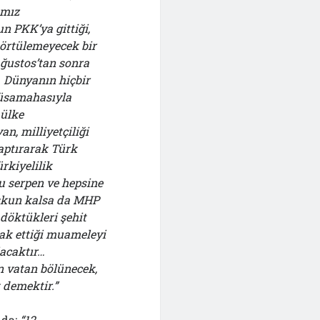
ımız
n PKK’ya gittiği,
ı örtülemeyecek bir
Ağustos’tan sonra
… Dünyanın hiçbir
müsamahasıyla
 ülke
n, milliyetçiliği
aptırarak Türk
rkiyelilik
u serpen ve hepsine
uskun kalsa da MHP
 döktükleri şehit
ak ettiği muameleyi
acaktır…
n vatan bölünecek,
 demektir.”
 da;
“12.