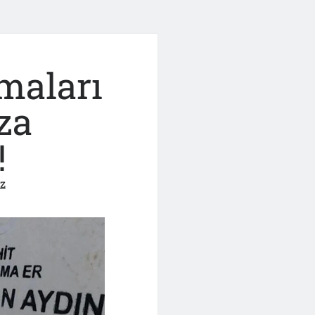
maları
za
!
z