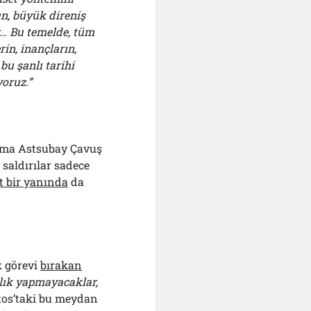
n, büyük direniş
r… Bu temelde, tüm
rin, inançların,
u şanlı tarihi
oruz.”
rma Astsubay Çavuş
 saldırılar sadece
t bir yanında
da
k görevi
bırakan
nlık yapmayacaklar,
stos’taki bu meydan