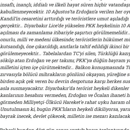
insaflı, inançlı, iddialı ve ilkeli hayat süren hiçbir vatandaş
kabullenmeyecektir. 10 Ağustos’ta Erdoğan’a verilen her oyu
Kandil’in cesaretini arttırdığı ve teröristlere umut aşıladığ
gerçektir… Diyarbakır Lice’de yükselen PKK heykelinin 10 
açılması da zamanlama itibariyle şaşırtıcı görülmemelidir
onurlu, milli ve medeni ülkesinde; teröristlerin hükümet 
kutsandığı, öne çıkarıldığı, anıtlarla taltif edildiği ikinci bir
görülemeyecektir… Tabelalardan TC’yi silen, Türklüğü kazıya
söküp atan Erdoğan ve şer takımı; PKK’ya düğün bayram y
milletini içten içe çürütmektedir… Balkon konuşmasında Tü
zırvasıyla bölücü mihrakların gönlünü okşayan, yüreğine s
birden açık çek veren bu devrin despotuna karşı herkes s
asla susmayacaktır. Diyarbakır’da terörist heykeli dikenler
kanlarının hesabını vermeden, Erdoğan ve Öcalan ihaneti h
görmeden Milliyetçi-Ülkücü Hareket’e rahat uyku haram ol
Unutulmasın ki, bugün PKK’lıların heykeli dikiliyorsa, yarı
bayrak inecek, devlet çökecek, milletin ise mezarı kazılacak
Bahçeli bundan dört gün sonra
yaptığı
basın toplantısında