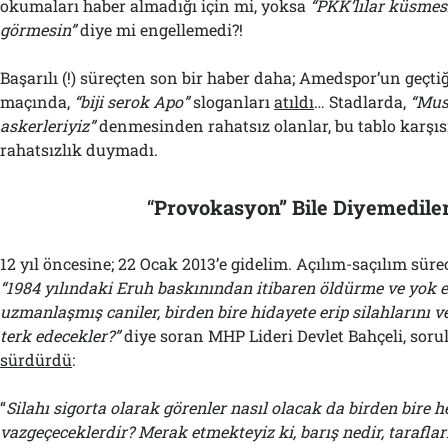
okumaları haber almadığı için mi, yoksa
“PKK’lılar küsmesi
görmesin”
diye mi engellemedi?!
Başarılı (!) süreçten son bir haber daha; Amedspor’un geçti
maçında,
“biji serok Apo”
sloganları
atıldı
… Stadlarda,
“Mus
askerleriyiz”
denmesinden rahatsız olanlar, bu tablo karşıs
rahatsızlık duymadı.
“
Provokasyon” Bile Diyemedile
12 yıl öncesine; 22 Ocak 2013’e gidelim. Açılım-saçılım sürec
“1984 yılındaki Eruh baskınından itibaren öldürme ve yok
uzmanlaşmış caniler, birden bire hidayete erip silahlarını ve
terk edecekler?”
diye soran MHP Lideri Devlet Bahçeli, sorul
sürdürdü
:
“
Silahı sigorta olarak görenler nasıl olacak da birden bire 
vazgeçeceklerdir? Merak etmekteyiz ki, barış nedir, taraflar