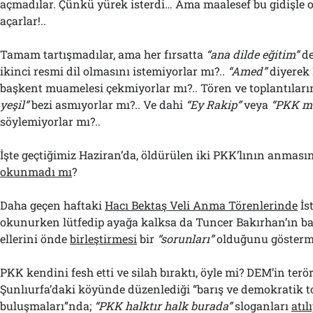
açmadılar. Çünkü yürek isterdi… Ama maalesef bu gidişle o
açarlar!..
Tamam tartışmadılar, ama her fırsatta
“ana dilde eğitim”
de
ikinci resmi dil olmasını istemiyorlar mı?..
“Amed”
diyerek 
başkent muamelesi çekmiyorlar mı?.. Tören ve toplantılar
yeşil”
bezi asmıyorlar mı?.. Ve dahi
“Ey Rakip”
veya
“PKK ma
söylemiyorlar mı?..
İşte geçtiğimiz Haziran’da, öldürülen iki PKK’lının anmas
okunmadı mı
?
Daha geçen haftaki
Hacı Bektaş Veli Anma Törenlerinde
İs
okunurken lütfedip ayağa kalksa da Tuncer Bakırhan’ın ba
ellerini önde
birleştirmesi
bir
“sorunları”
olduğunu gösterm
PKK kendini fesh etti ve silah bıraktı, öyle mi? DEM’in terö
Şunlıurfa’daki köyünde düzenlediği “barış ve demokratik 
buluşmaları”nda;
“PKK halktır halk burada”
sloganları
atıl