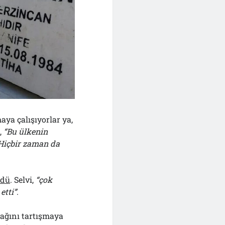
aya çalışıyorlar ya,
,
“Bu ülkenin
. Hiçbir zaman da
rdü
. Selvi,
“çok
etti”
.
rağını tartışmaya