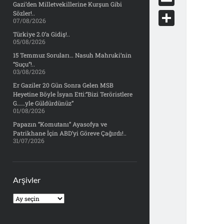
e
Gazi’den Milletvekillerine Kurşun Gibi
d
y
o
d
E
Sözler!..
b
07/08/2026
d
c
o
m
o
S
Türkiye 2.0’a Gidiş!..
i
k
05/08/2026
n
a
o
h
t
15 Temmuz Soruları… Nasuh Mahruki’nin
e
i
“Suçu”!..
k
a
03/08/2026
t
l
r
Er Gaziler 20 Gün Sonra Gelen MSB
Heyetine Böyle İsyan Etti:“Bizi Teröristlere
e
G……yle Güldürdünüz”
01/08/2026
Papazın “Komutanı” Ayasofya ve
Patrikhane İçin ABD’yi Göreve Çağırdı!..
31/07/2026
Arşivler
Arşivler