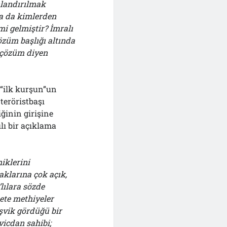
nlandırılmak
ya da kimlerden
i gelmiştir? İmralı
züm başlığı altında
 çözüm diyen
 “ilk kurşun”un
teröristbaşı
ğinin girişine
ılı bir açıklama
iklerini
aklarına çok açık,
lılara sözde
nete methiyeler
şvik gördüğü bir
vicdan sahibi;