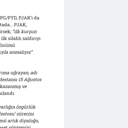
 YPG/PYD, PJAK’ı da
rtada… PJAK,
irsek;
“ilk kurşun
lk silahlı saldırıyı
ldönümü
ıyla anmalıyız”
rıma uğrayan, adı
destansı 15 Ağustos
k kazanmış ve
ulandı:
arlığın özgürlük
stosu’ sürecini
ü artık diyaloğu,
aset yöntemini