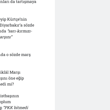
nları da tartışmaya
yip Kürtçe’nin
Diyarbakır’a sözde
ında
“sarı-kırmızı-
rşını”
ında o sözde marş
tiklâl Marşı
şını öne eğip
edi mi?
ristbaşının
toplum
ıp
“PKK bitmedi