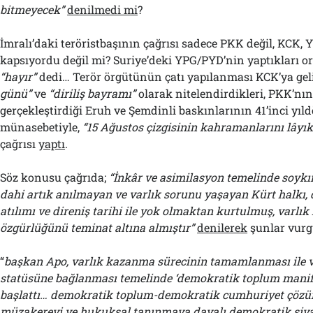
bitmeyecek”
denilmedi mi
?
İmralı’daki teröristbaşının çağrısı sadece PKK değil, KCK,
kapsıyordu değil mi? Suriye’deki YPG/PYD’nin yaptıkları o
“hayır”
dedi… Terör örgütünün çatı yapılanması KCK’ya gel
günü”
ve
“diriliş bayramı”
olarak nitelendirdikleri, PKK’nın i
gerçekleştirdiği Eruh ve Şemdinli baskınlarının 41’inci yı
münasebetiyle,
“15 Ağustos çizgisinin kahramanlarını lâyık
çağrısı
yaptı
.
Söz konusu çağrıda;
“İnkâr ve asimilasyon temelinde soykı
dahi artık anılmayan ve varlık sorunu yaşayan Kürt halkı, 
atılımı ve direniş tarihi ile yok olmaktan kurtulmuş, varlı
özgürlüğünü teminat altına almıştır”
denilerek
şunlar vurg
“
başkan Apo, varlık kazanma sürecinin tamamlanması ile v
statüsüne bağlanması temelinde ‘demokratik toplum manife
başlattı… demokratik toplum-demokratik cumhuriyet çözüm
müzakereyi ve hukuksal tanınmaya dayalı demokratik siy