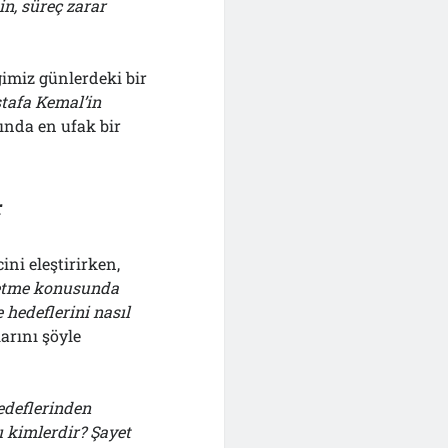
n, süreç zarar
ğimiz günlerdeki bir
tafa Kemal’in
ında en ufak bir
r
ini eleştirirken,
 etme konusunda
 hedeflerini nasıl
arını şöyle
hedeflerinden
ı kimlerdir? Şayet