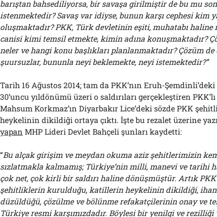
barıştan bahsediliyorsa, bir savaşa girilmiştir de bu mu so
istenmektedir? Savaş var idiyse, bunun karşı cephesi kim 
oluşmaktadır? PKK, Türk devletinin eşiti, muhatabı haline m
canisi kimi temsil etmekte, kimin adına konuşmaktadır? Çö
neler ve hangi konu başlıkları planlanmaktadır? Çözüm de
şuursuzlar, bununla neyi beklemekte, neyi istemektedir?”
Tarih 16 Ağustos 2014; tam da PKK’nın Eruh-Şemdinli’deki
30’uncu yıldönümü üzeri o saldırıları gerçekleştiren PKK’lı 
Mahsum Korkmaz’ın Diyarbakır Lice’deki sözde PKK şehitli
heykelinin dikildiği ortaya çıktı. İşte bu rezalet üzerine yaz
yapan
MHP Lideri Devlet Bahçeli şunları kaydetti:
“
Bu alçak girişim ve meydan okuma aziz şehitlerimizin kem
sızlatmakla kalmamış; Türkiye’nin milli, manevi ve tarihi h
çok net, çok kirli bir saldırı haline dönüşmüştür. Artık PKK’
şehitliklerin kurulduğu, katillerin heykelinin dikildiği, iha
düzüldüğü, çözülme ve bölünme refakatçilerinin onay ve te
Türkiye resmi karşımızdadır. Böylesi bir yenilgi ve rezilliği 