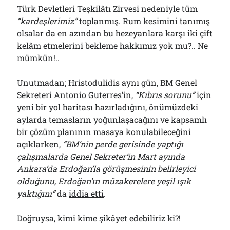
Türk Devletleri Teşkilâtı Zirvesi nedeniyle tüm
“kardeşlerimiz”
toplanmış. Rum kesimini
tanımış
olsalar da en azından bu hezeyanlara karşı iki çift
kelâm etmelerini bekleme hakkımız yok mu?.. Ne
mümkün!..
Unutmadan; Hristodulidis aynı gün, BM Genel
Sekreteri Antonio Guterres’in,
“Kıbrıs sorunu”
için
yeni bir yol haritası hazırladığını, önümüzdeki
aylarda temasların yoğunlaşacağını ve kapsamlı
bir çözüm planının masaya konulabileceğini
açıklarken,
“BM’nin perde gerisinde yaptığı
çalışmalarda Genel Sekreter’in Mart ayında
Ankara’da Erdoğan’la görüşmesinin belirleyici
olduğunu, Erdoğan’ın müzakerelere yeşil ışık
yaktığını”
da
iddia etti
.
Doğruysa, kimi kime şikâyet edebiliriz ki?!