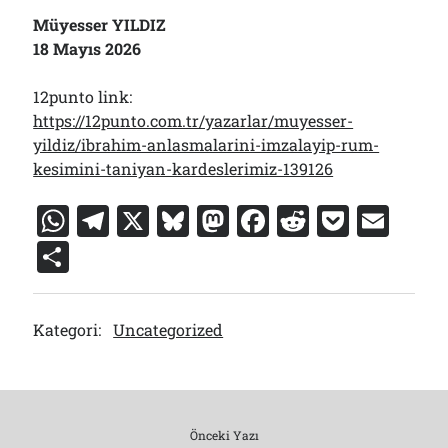
Müyesser YILDIZ
18 Mayıs 2026
12punto link:
https://12punto.com.tr/yazarlar/muyesser-
yildiz/ibrahim-anlasmalarini-imzalayip-rum-
kesimini-taniyan-kardeslerimiz-139126
W
T
X
Bl
M
F
R
P
E
h
el
u
a
a
e
o
m
S
at
e
e
st
c
d
c
ai
h
s
gr
s
o
e
di
k
l
ar
Kategori:
Uncategorized
A
a
k
d
b
t
et
e
p
m
y
o
o
p
n
o
k
Önceki Yazı