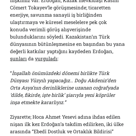
ilişkimiz var. Erdoğan, Kazak mevkidaşı Kasım
Cömert Tokayev’le görüşmesinde; ticaretten
enerjiye, savunma sanayii iş birliğinden
ulaştırmaya ve küresel meselelere pek çok
konuda verimli görüş alışverişinde
bulunduklarını söyledi. Kazakistan’ın Türk
dünyasının bütünleşmesine en başından bu yana
değerli katkılar yaptığını kaydeden Erdoğan,
şunları
da
vurguladı
:
“
İnşallah önümüzdeki dönemi birlikte Türk
Dünyası Yüzyılı yapacağız… Doğu Akdeniz’den
Orta Asya’nın derinliklerine uzanan coğrafyada
‘dilde, fikirde, işte birlik’ şiarıyla yeni köprüler
inşa etmekte kararlıyız.”
Ziyarette; Hoca Ahmet Yesevi adına ihdas edilen
nişan ilk kez Erdoğan’a takdim edilirken, iki ülke
arasında “Ebedî Dostluk ve Ortaklık Bildirisi”