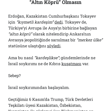
“Altın Köprü” Olmasın
Erdoğan, Kazakistan Cumhurbaşkanı Tokayev
için
“kıymetli kardeşim”
dedi
. Tokayev de,
Türkiye’yi Avrupa ile Asya’yı birbirine bağlayan
“altın köprü”
olarak nitelendirip Ankara’nın
Avrasya jeopolitiğinde sarsılmaz bir
“merkez ülke”
statüsüne ulaştığını
söyledi
.
Ama bu nasıl
“kardeşlikse”
; gündemlerinde ne
İsrail soykırımı ne de Kıbrıs
kuşatması
var.
Sebep?
İsrail soykırımından başlayalım.
Geçtiğimiz 6 Kasım’da Trump, Türk Devletleri
Teşkilatı üyesi Kazakistan, Özbekistan,