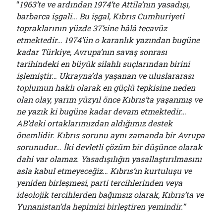
“
1963’te ve ardından 1974’te Attila’nın yasadışı,
barbarca işgali… Bu işgal, Kıbrıs Cumhuriyeti
topraklarının yüzde 37’sine hâlâ tecavüz
etmektedir… 1974’ün o karanlık yazından bugüne
kadar Türkiye, Avrupa’nın savaş sonrası
tarihindeki en büyük silahlı suçlarından birini
işlemiştir… Ukrayna’da yaşanan ve uluslararası
toplumun haklı olarak en güçlü tepkisine neden
olan olay, yarım yüzyıl önce Kıbrıs’ta yaşanmış ve
ne yazık ki bugüne kadar devam etmektedir…
AB’deki ortaklarımızdan aldığımız destek
önemlidir. Kıbrıs sorunu aynı zamanda bir Avrupa
sorunudur… İki devletli çözüm bir düşünce olarak
dahi var olamaz. Yasadışılığın yasallaştırılmasını
asla kabul etmeyeceğiz… Kıbrıs’ın kurtuluşu ve
yeniden birleşmesi, parti tercihlerinden veya
ideolojik tercihlerden bağımsız olarak, Kıbrıs’ta ve
Yunanistan’da hepimizi birleştiren yemindir.”