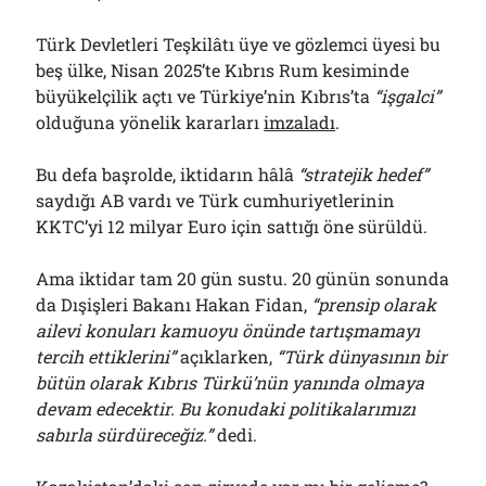
Türk Devletleri Teşkilâtı üye ve gözlemci üyesi bu
beş ülke, Nisan 2025’te Kıbrıs Rum kesiminde
büyükelçilik açtı ve Türkiye’nin Kıbrıs’ta
“işgalci”
olduğuna yönelik kararları
imzaladı
.
Bu defa başrolde, iktidarın hâlâ
“stratejik hedef”
saydığı AB vardı ve Türk cumhuriyetlerinin
KKTC’yi 12 milyar Euro için sattığı öne sürüldü.
Ama iktidar tam 20 gün sustu. 20 günün sonunda
da Dışişleri Bakanı Hakan Fidan,
“prensip olarak
ailevi konuları kamuoyu önünde tartışmamayı
tercih ettiklerini”
açıklarken,
“Türk dünyas
ının bir
bütün olarak Kıbrıs Türkü’nün yanında olmaya
devam edecektir. Bu konudaki politikalarımızı
sabırla sürdüreceğiz.”
dedi.