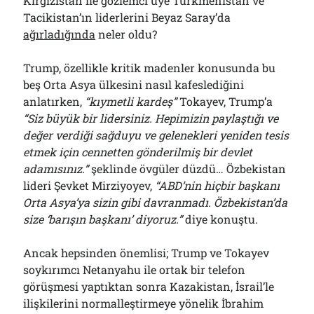
Kırgızistan ile gözlemci üye Türkmenistan ve
Tacikistan’ın liderlerini Beyaz Saray’da
ağırladığında
neler oldu?
Trump, özellikle kritik madenler konusunda bu
beş Orta Asya ülkesini nasıl kafeslediğini
anlatırken,
“kıymetli kardeş”
Tokayev, Trump’a
“Siz büyük bir lidersiniz. Hepimizin paylaştığı ve
değer verdiği sağduyu ve gelenekleri yeniden tesis
etmek için cennetten gönderilmiş bir devlet
adamısınız.”
şeklinde övgüler düzdü… Özbekistan
lideri Şevket Mirziyoyev,
“ABD’nin hiçbir başkanı
Orta Asya’ya sizin gibi davranmadı. Özbekistan’da
size ‘barışın başkanı’ diyoruz.”
diye konuştu.
Ancak hepsinden önemlisi; Trump ve Tokayev
soykırımcı Netanyahu ile ortak bir telefon
görüşmesi yaptıktan sonra Kazakistan, İsrail’le
ilişkilerini normalleştirmeye yönelik İbrahim