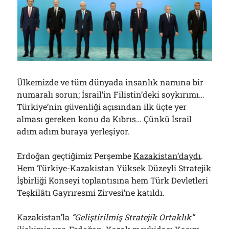
Çağırdı!..
31/07/2026
Arşivler
Arşivler
Ülkemizde ve tüm dünyada insanlık namına bir
numaralı sorun; İsrail’in Filistin’deki soykırımı…
Türkiye’nin güvenliği açısından ilk üçte yer
alması gereken konu da Kıbrıs… Çünkü İsrail
adım adım buraya yerleşiyor.
Erdoğan geçtiğimiz Perşembe
Kazakistan’daydı
.
Hem Türkiye-Kazakistan Yüksek Düzeyli Stratejik
İşbirliği Konseyi toplantısına hem Türk Devletleri
Teşkilâtı Gayrıresmi Zirvesi’ne katıldı.
Kazakistan’la
“Geliştirilmiş Stratejik Ortaklık”