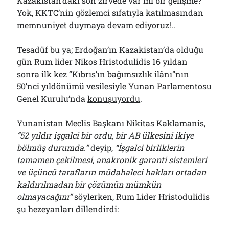
Kazakistan’daki son zirvede var mı bir gelişme?
Yok, KKTC’nin gözlemci sıfatıyla katılmasından
memnuniyet
duymaya
devam ediyoruz!..
Tesadüf bu ya; Erdoğan’ın Kazakistan’da olduğu
gün Rum lider Nikos Hristodulidis 16 yıldan
sonra ilk kez “Kıbrıs’ın bağımsızlık ilânı”nın
50’nci yıldönümü vesilesiyle Yunan Parlamentosu
Genel Kurulu’nda
konuşuyordu
.
Yunanistan Meclis Başkanı Nikitas Kaklamanis,
“52 yıldır işgalci bir ordu, bir AB ülkesini ikiye
bölmüş durumda.”
deyip,
“İşgalci birliklerin
tamamen çekilmesi, anakronik garanti sistemleri
ve üçüncü tarafların müdahaleci hakları ortadan
kaldırılmadan bir çözümün mümkün
olmayacağını”
söylerken, Rum Lider Hristodulidis
şu hezeyanları
dillendirdi
: