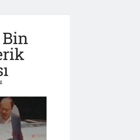
 Bin
erik
sı
z