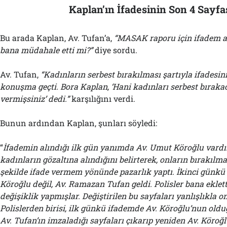
Kaplan’ın İfadesinin Son 4 Sayfa
Bu arada Kaplan, Av. Tufan’a,
“MASAK raporu için ifadem al
bana müdahale etti mi?”
diye sordu.
Av. Tufan,
“Kadınların serbest bırakılması şartıyla ifadesini
konuşma geçti. Bora Kaplan, ‘Hani kadınları serbest bırakac
vermişsiniz’ dedi.”
karşılığını verdi.
Bunun ardından Kaplan, şunları söyledi:
“
İfademin alındığı ilk gün yanımda Av. Umut Köroğlu vardı. 
kadınların gözaltına alındığını belirterek, onların bırakılmas
şekilde ifade vermem yönünde pazarlık yaptı. İkinci günk
Köroğlu değil, Av. Ramazan Tufan geldi. Polisler bana eklet
değişiklik yapmışlar. Değiştirilen bu sayfaları yanlışlıkla on
Polislerden birisi, ilk günkü ifademde Av. Köroğlu’nun oldu
Av. Tufan’ın imzaladığı sayfaları çıkarıp yeniden Av. Köro