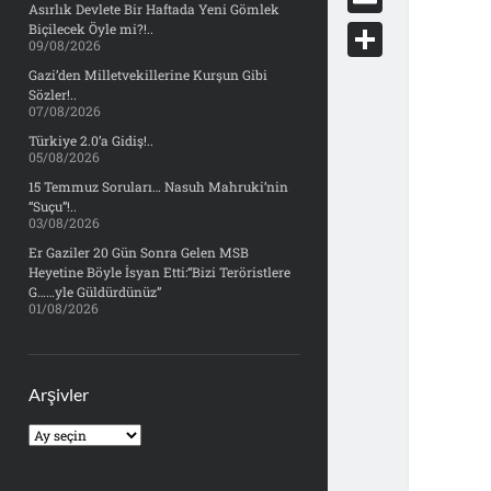
e
Asırlık Devlete Bir Haftada Yeni Gömlek
d
y
o
d
E
Biçilecek Öyle mi?!..
b
09/08/2026
d
c
o
m
o
S
Gazi’den Milletvekillerine Kurşun Gibi
i
k
Sözler!..
n
a
o
h
07/08/2026
t
e
i
Türkiye 2.0’a Gidiş!..
k
a
05/08/2026
t
l
r
15 Temmuz Soruları… Nasuh Mahruki’nin
“Suçu”!..
e
03/08/2026
Er Gaziler 20 Gün Sonra Gelen MSB
Heyetine Böyle İsyan Etti:“Bizi Teröristlere
G……yle Güldürdünüz”
01/08/2026
Arşivler
Arşivler