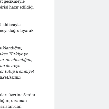
at gecikmeyle
risi hazır edildiği
ü iddiasıyla
meyi doğrulayarak
tuklandığını,
aksa Türkiye’ye
 durum olmadığını,
nın devreye
or tutup il emniyet
ukatlarının
ları üzerine Serdar
dığını, o zaman
caristan’dan