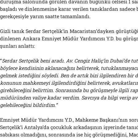
duruşma salonunda görülen davanın bugünkü celsesi 1 sa
başladı ve dinlenmesine karar verilen tanıklardan sadece bi
gerekçesiyle yarım saatte tamamlandı.
Gizli tanık Serdar Sertçelik’in Macaristan’dayken görüştüğ
dinlenen Ankara Emniyet Müdür Yardımcısı Y.D. bu görüş
şunları anlattı:
“
Serdar Sertçelik beni aradı. Av. Cengiz Haliç’in Dubai’de tu
böylece kendisinin aklanacağını belirterek, tutuklanmayac
gelmek istediğini söyledi. Ben de artık bizi ilgilendiren bir
konunun mahkemeyi ilgilendirdiğini belirterek, avukatları
girebileceğini belirttim. Sonrasında bu görüşmeyle ilgili rap
müdüründen valiye kadar verdim. Savcıya da bilgi verip av
gelebileceğini bildirdim.”
Emniyet Müdür Yardımcısı Y.D., Mahkeme Başkanı’nın soru
Sertçelik’i Antalya’da çocukluk arkadaşının işyerinde tanı
sabıkası olmadığını, sonrasında ise hiç görüşmediğini, Ma