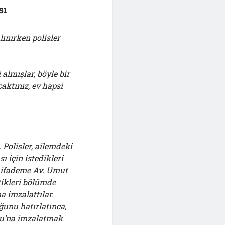
sı
ınırken polisler
 almışlar, böyle bir
aktınız, ev hapsi
Polisler, ailemdeki
ı için istedikleri
ü ifademe Av. Umut
tikleri bölümde
a imzalattılar.
ğunu hatırlatınca,
ğlu’na imzalatmak