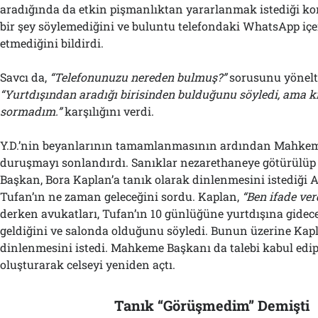
aradığında da etkin pişmanlıktan yararlanmak istediği 
bir şey söylemediğini ve buluntu telefondaki WhatsApp içe
etmediğini bildirdi.
Savcı da,
“Telefonunuzu nereden bulmuş?”
sorusunu yöneltti
“Yurtdışından aradığı birisinden bulduğunu söyledi, ama 
sormadım.”
karşılığını verdi.
Y.D.’nin beyanlarının tamamlanmasının ardından Mahke
duruşmayı sonlandırdı. Sanıklar nezarethaneye götürülüp 
Başkan, Bora Kaplan’a tanık olarak dinlenmesini istediği
Tufan’ın ne zaman geleceğini sordu. Kaplan,
“Ben ifade ver
derken avukatları, Tufan’ın 10 günlüğüne yurtdışına gidec
geldiğini ve salonda olduğunu söyledi. Bunun üzerine Kap
dinlenmesini istedi. Mahkeme Başkanı da talebi kabul edip
oluşturarak celseyi yeniden açtı.
Tanık “Görüşmedim” Demişti