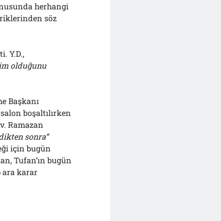
konusunda herhangi
riklerinden söz
. Y.D.,
kim olduğunu
me Başkanı
salon boşaltılırken
 Av. Ramazan
dikten sonra”
eği için bugün
lan, Tufan’ın bugün
 ara karar