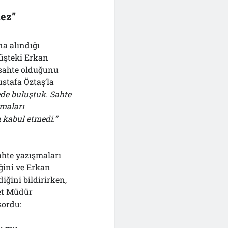
mez”
a alındığı
müşteki Erkan
 sahte olduğunu
stafa Öztaş’la
de buluştuk. Sahte
maları
n kabul etmedi.”
ahte yazışmaları
iğini ve Erkan
iğini bildirirken,
et Müdür
sordu: