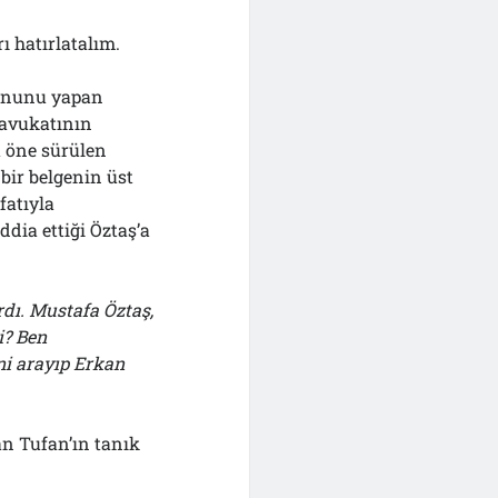
 hatırlatalım.
yonunu yapan
avukatının
u öne sürülen
bir belgenin üst
fatıyla
ddia ettiği Öztaş’a
dı. Mustafa Öztaş,
i? Ben
i arayıp Erkan
n Tufan’ın tanık