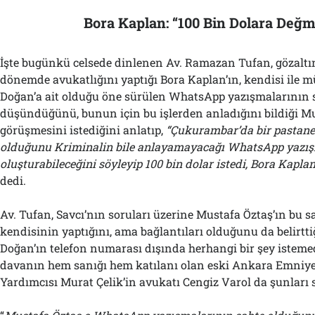
Bora Kaplan: “100 Bin Dolara Değ
İşte bugünkü celsede dinlenen Av. Ramazan Tufan, gözaltın
dönemde avukatlığını yaptığı Bora Kaplan’ın, kendisi ile 
Doğan’a ait olduğu öne sürülen WhatsApp yazışmalarının
düşündüğünü, bunun için bu işlerden anladığını bildiği Mu
görüşmesini istediğini anlatıp,
“Çukurambar’da bir pastane
olduğunu Kriminalin bile anlayamayacağı WhatsApp yazış
oluşturabileceğini söyleyip 100 bin dolar istedi, Bora Kapla
dedi.
Av. Tufan, Savcı’nın soruları üzerine Mustafa Öztaş’ın bu s
kendisinin yaptığını, ama bağlantıları olduğunu da belirtt
Doğan’ın telefon numarası dışında herhangi bir şey istemed
davanın hem sanığı hem katılanı olan eski Ankara Emniy
Yardımcısı Murat Çelik’in avukatı Cengiz Varol da şunları 