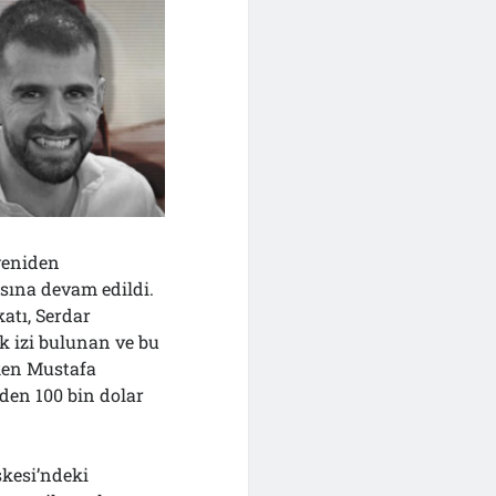
yeniden
sına devam edildi.
atı, Serdar
k izi bulunan ve bu
üken Mustafa
den 100 bin dolar
şkesi’ndeki