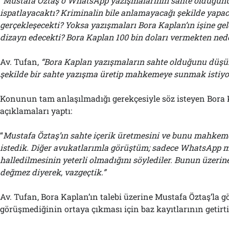
“
Mustafa Öztaş o WhatsApp yazışmalarının sahte olduğun
ispatlayacaktı? Kriminalin bile anlamayacağı şekilde yapaca
gerçekleşecekti? Yoksa yazışmaları Bora Kaplan’ın işine ge
dizayn edecekti? Bora Kaplan 100 bin doları vermekten ned
Av. Tufan,
“Bora Kaplan yazışmaların sahte olduğunu düşü
şekilde bir sahte yazışma üretip mahkemeye sunmak istiyo
Konunun tam anlaşılmadığı gerekçesiyle söz isteyen Bora 
açıklamaları yaptı:
“
Mustafa Öztaş’ın sahte içerik üretmesini ve bunu mahke
istedik. Diğer avukatlarımla görüştüm; sadece WhatsApp m
halledilmesinin yeterli olmadığını söylediler. Bunun üzerin
değmez diyerek, vazgeçtik.”
Av. Tufan, Bora Kaplan’ın talebi üzerine Mustafa Öztaş’la 
görüşmediğinin ortaya çıkması için baz kayıtlarının getirti