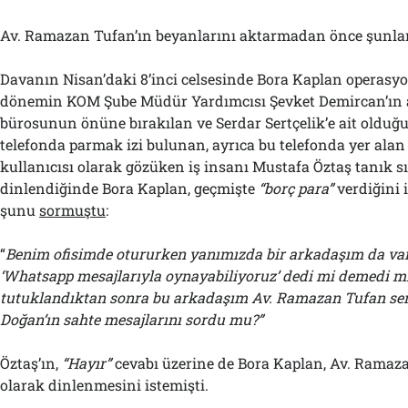
Av. Ramazan Tufan’ın beyanlarını aktarmadan önce şunları
Davanın Nisan’daki 8’inci celsesinde Bora Kaplan operas
dönemin KOM Şube Müdür Yardımcısı Şevket Demircan’ın 
bürosunun önüne bırakılan ve Serdar Sertçelik’e ait olduğ
telefonda parmak izi bulunan, ayrıca bu telefonda yer alan 
kullanıcısı olarak gözüken iş insanı Mustafa Öztaş tanık sı
dinlendiğinde Bora Kaplan, geçmişte
“borç para”
verdiğini i
şunu
sormuştu
:
“
Benim ofisimde otururken yanımızda bir arkadaşım da var
‘Whatsapp mesajlarıyla oynayabiliyoruz’ dedi mi demedi m
tutuklandıktan sonra bu arkadaşım Av. Ramazan Tufan sen
Doğan’ın sahte mesajlarını sordu mu?”
Öztaş’ın,
“Hayır”
cevabı üzerine de Bora Kaplan, Av. Ramaza
olarak dinlenmesini istemişti.