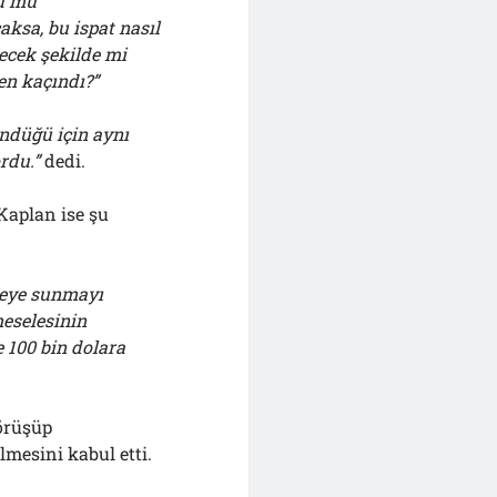
u mu
ksa, bu ispat nasıl
lecek şekilde mi
en kaçındı?”
ndüğü için aynı
rdu.”
dedi.
Kaplan ise şu
meye sunmayı
eselesinin
e 100 bin dolara
görüşüp
lmesini kabul etti.