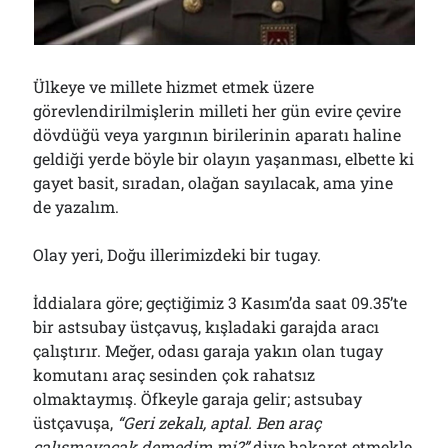
01/08/2026
Ülkeye ve millete hizmet etmek üzere
Arşivler
görevlendirilmişlerin milleti her gün evire çevire
Arşivler
dövdüğü veya yargının birilerinin aparatı haline
geldiği yerde böyle bir olayın yaşanması, elbette ki
gayet basit, sıradan, olağan sayılacak, ama yine
de yazalım.
Olay yeri, Doğu illerimizdeki bir tugay.
İddialara göre; geçtiğimiz 3 Kasım’da saat 09.35’te
bir astsubay üstçavuş, kışladaki garajda aracı
çalıştırır. Meğer, odası garaja yakın olan tugay
komutanı araç sesinden çok rahatsız
olmaktaymış. Öfkeyle garaja gelir; astsubay
üstçavuşa,
“Geri zekalı, aptal. Ben araç
çalışmayacak demedim mi?”
diye hakaret etmekle