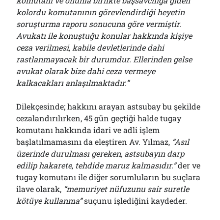
komutanı ve onunla birlikte başsavcılığa giden
kolordu komutanının görevlendirdiği heyetin
soruşturma raporu sonucuna göre vermiştir.
Avukatı ile konuştuğu konular hakkında kişiye
ceza verilmesi, kabile devletlerinde dahi
rastlanmayacak bir durumdur. Ellerinden gelse
avukat olarak bize dahi ceza vermeye
kalkacakları anlaşılmaktadır.”
Dilekçesinde; hakkını arayan astsubay bu şekilde
cezalandırılırken, 45 gün geçtiği halde tugay
komutanı hakkında idari ve adli işlem
başlatılmamasını da eleştiren Av. Yılmaz,
“Asıl
üzerinde durulması gereken, astsubayın darp
edilip hakarete, tehdide maruz kalmasıdır.”
der ve
tugay komutanı ile diğer sorumluların bu suçlara
ilave olarak,
“memuriyet nüfuzunu sair suretle
kötüye kullanma”
suçunu işlediğini kaydeder.