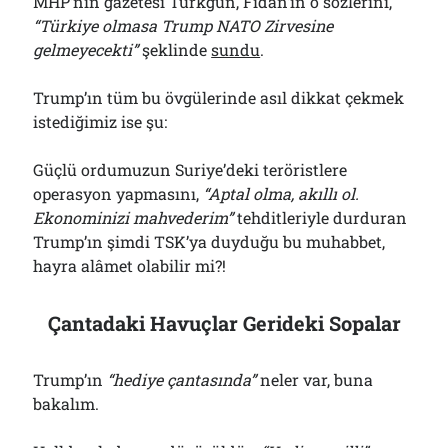
MHP’nin gazetesi Türkgün, Fidan’ın o sözlerini,
“Türkiye olmasa Trump NATO Zirvesine
gelmeyecekti”
şeklinde
sundu
.
Trump’ın tüm bu övgülerinde asıl dikkat çekmek
istediğimiz ise şu:
Güçlü ordumuzun Suriye’deki teröristlere
operasyon yapmasını,
“Aptal olma, akıllı ol.
Ekonominizi mahvederim”
tehditleriyle durduran
Trump’ın şimdi TSK’ya duyduğu bu muhabbet,
hayra alâmet olabilir mi?!
Çantadaki Havuçlar Gerideki Sopalar
Trump’ın
“hediye çantasında”
neler var, buna
bakalım.