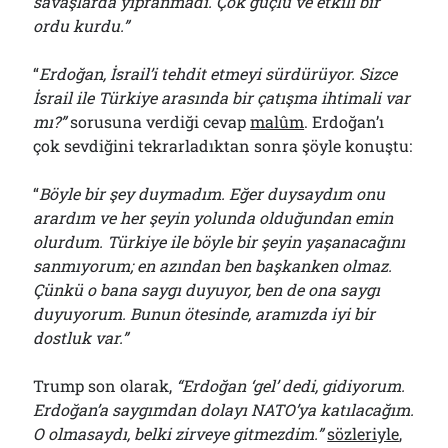
savaşlarda yıpranmadı. Çok güçlü ve etkili bir
ordu kurdu.”
“
Erdoğan, İsrail’i tehdit etmeyi sürdürüyor. Sizce
İsrail ile Türkiye arasında bir çatışma ihtimali var
mı?”
sorusuna verdiği cevap
malûm
. Erdoğan’ı
çok sevdiğini tekrarladıktan sonra şöyle konuştu:
“
Böyle bir şey duymadım. Eğer duysaydım onu
arardım ve her şeyin yolunda olduğundan emin
olurdum. Türkiye ile böyle bir şeyin yaşanacağını
sanmıyorum; en azından ben başkanken olmaz.
Çünkü o bana saygı duyuyor, ben de ona saygı
duyuyorum. Bunun ötesinde, aramızda iyi bir
dostluk var.”
Trump son olarak,
“Erdoğan ‘gel’ dedi, gidiyorum.
Erdoğan’a saygımdan dolayı NATO’ya katılacağım.
O olmasaydı, belki zirveye gitmezdim.”
sözleriyle
,