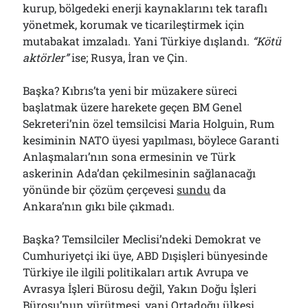
kurup, bölgedeki enerji kaynaklarını tek taraflı
yönetmek, korumak ve ticarileştirmek için
mutabakat imzaladı. Yani Türkiye dışlandı.
“Kötü
aktörler”
ise; Rusya, İran ve Çin.
Başka? Kıbrıs’ta yeni bir müzakere süreci
başlatmak üzere harekete geçen BM Genel
Sekreteri’nin özel temsilcisi Maria Holguin, Rum
kesiminin NATO üyesi yapılması, böylece Garanti
Anlaşmaları’nın sona ermesinin ve Türk
askerinin Ada’dan çekilmesinin sağlanacağı
yönünde bir çözüm çerçevesi
sundu
da
Ankara’nın gıkı bile çıkmadı.
Başka? Temsilciler Meclisi’ndeki Demokrat ve
Cumhuriyetçi iki üye, ABD Dışişleri bünyesinde
Türkiye ile ilgili politikaları artık Avrupa ve
Avrasya İşleri Bürosu değil, Yakın Doğu İşleri
Bürosu’nun yürütmesi, yani Ortadoğu ülkesi