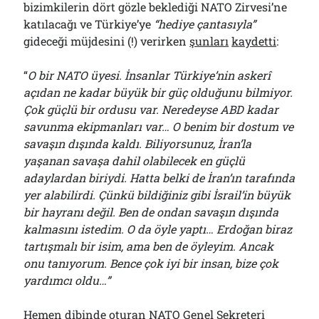
bizimkilerin dört gözle beklediği NATO Zirvesi’ne
katılacağı ve Türkiye’ye
“hediye çantasıyla”
gideceği müjdesini (!) verirken
şunları
kaydetti
:
“
O bir NATO üyesi. İnsanlar Türkiye’nin askerî
açıdan ne kadar büyük bir güç olduğunu bilmiyor.
Çok güçlü bir ordusu var. Neredeyse ABD kadar
savunma ekipmanları var… O benim bir dostum ve
savaşın dışında kaldı. Biliyorsunuz, İran’la
yaşanan savaşa dahil olabilecek en güçlü
adaylardan biriydi. Hatta belki de İran’ın tarafında
yer alabilirdi. Çünkü bildiğiniz gibi İsrail’in büyük
bir hayranı değil. Ben de ondan savaşın dışında
kalmasını istedim. O da öyle yaptı… Erdoğan biraz
tartışmalı bir isim, ama ben de öyleyim. Ancak
onu tanıyorum. Bence çok iyi bir insan, bize çok
yardımcı oldu…”
Hemen dibinde oturan NATO Genel Sekreteri