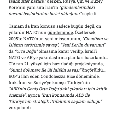
taahhütler harika.”
derken
, Rusya, Çin ve Kuzey
Kore’nin yanı sıra İran’ın
“gündemlerindeki
önemli başlıklardan birisi olduğunu”
söyledi.
Tamam da İran konusu sadece bugün değil, on
yıllardır NATO’nun
gündeminde
. Özetlersek;
2005’te NATO’nun yeni misyonunun,
“Cihadizm ve
İslâmcı terörizmle savaş”
,
“Yeni Berlin duvarının”
da
“Orta Doğu”
olmasına karar verilip, İsrail’i
NATO ve AB’ye yakınlaştırma planları hazırlandı…
CIA’nın 21. yüzyıl için hazırladığı projeksiyonda,
“Sünni dolunayı ile Şii hilâlin savaşı”
öngörüldü…
BOP’u ilân eden Condoleezza Rice döneminde,
Irak, İran ve Suriye’ye komşu Türkiye’nin
“ABD’nin Geniş Orta Doğu’daki çıkarları için kritik
önemde”
, ayrıca
“İran konusunda ABD ile
Türkiye’nin stratejik ittifakının sağlam olduğu”
vurgulandı…