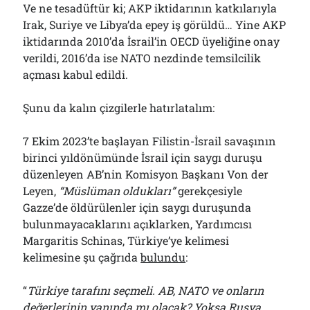
Ve ne tesadüftür ki; AKP iktidarının katkılarıyla
Irak, Suriye ve Libya’da epey iş görüldü… Yine AKP
iktidarında 2010’da İsrail’in OECD üyeliğine onay
verildi, 2016’da ise NATO nezdinde temsilcilik
açması kabul edildi.
Şunu da kalın çizgilerle hatırlatalım:
7 Ekim 2023’te başlayan Filistin-İsrail savaşının
birinci yıldönümünde İsrail için saygı duruşu
düzenleyen AB’nin Komisyon Başkanı Von der
Leyen,
“Müslüman oldukları”
gerekçesiyle
Gazze’de öldürülenler için saygı duruşunda
bulunmayacaklarını açıklarken, Yardımcısı
Margaritis Schinas, Türkiye’ye kelimesi
kelimesine şu çağrıda
bulundu
:
“
Türkiye tarafını seçmeli. AB, NATO ve onların
değerlerinin yanında mı olacak? Yoksa Rusya,