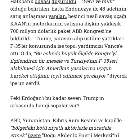
Halkbank
davası
düşürüldü
…
“Yerli ve milli”
olduğu belirtilen, hatta Endonezya ile 48 adetinin
satış anlaşması
yapılan
, beşinci nesil savaş uçağı
KAAN’ın motorlarının satışına ilişkin yaklaşık
700 milyon dolarlık paket ABD Kongresi’ne
bildirildi
… Trump, parasını alıp üstüne yattıkları
F-35’ler konusunda ise topu, yardımcısı Vance’e
attı. O da,
“Bu aslında büyük ölçüde Kongre’yi
ilgilendiren bir mesele ve Türkiye’nin F-35’leri
alabilmesi için Amerikan yasalarına uygun
hareket ettiğinin teyit edilmesi gerekiyor.”
diyerek
ipe un serdi!..
Peki Erdoğan’ı bu kadar seven Trump’ın
arkasında hangi sopalar var?
ABD, Yunanistan, Kıbrıs Rum Kesimi ve İsrail’le
“bölgedeki kötü niyetli aktörlerle mücadele
etmek”
üzere
“Doğu Akdeniz Enerji Merkezi”ni