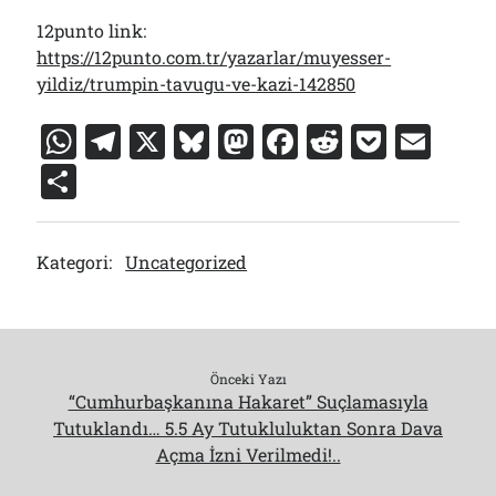
12punto link:
https://12punto.com.tr/yazarlar/muyesser-
yildiz/trumpin-tavugu-ve-kazi-142850
W
T
X
Bl
M
F
R
P
E
h
el
u
a
a
e
o
m
S
at
e
e
st
c
d
c
ai
h
s
gr
s
o
e
di
k
l
ar
Kategori:
Uncategorized
A
a
k
d
b
t
et
e
p
m
y
o
o
p
n
o
k
Önceki Yazı
“Cumhurbaşkanına Hakaret” Suçlamasıyla
Tutuklandı… 5.5 Ay Tutukluluktan Sonra Dava
Açma İzni Verilmedi!..