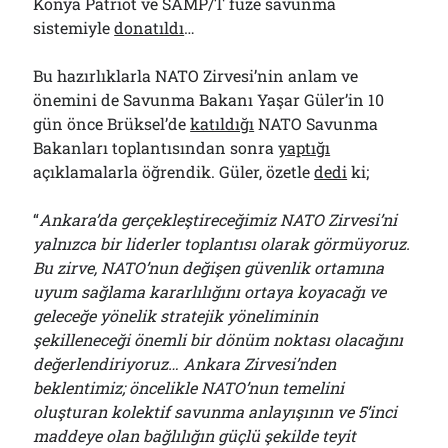
Konya Patriot ve SAMP/T füze savunma
sistemiyle
donatıldı
…
Bu hazırlıklarla NATO Zirvesi’nin anlam ve
önemini de Savunma Bakanı Yaşar Güler’in 10
gün önce Brüksel’de
katıldığı
NATO Savunma
Bakanları toplantısından sonra
yaptığı
açıklamalarla öğrendik. Güler, özetle
dedi
ki;
“
Ankara’da gerçekleştireceğimiz NATO Zirvesi’ni
yalnızca bir liderler toplantısı olarak görmüyoruz.
Bu zirve, NATO’nun değişen güvenlik ortamına
uyum sağlama kararlılığını ortaya koyacağı ve
geleceğe yönelik stratejik yöneliminin
şekilleneceği önemli bir dönüm noktası olacağını
değerlendiriyoruz… Ankara Zirvesi’nden
beklentimiz; öncelikle NATO’nun temelini
oluşturan kolektif savunma anlayışının ve 5’inci
maddeye olan bağlılığın güçlü şekilde teyit