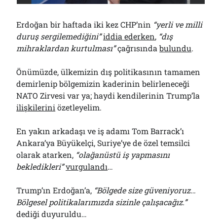
Çağırdı!..
31/07/2026
Erdoğan bir haftada iki kez CHP’nin
“yerli ve milli
duruş sergilemediğini”
iddia ederken
,
“dış
mihraklardan kurtulması”
çağrısında
bulundu
.
Arşivler
Arşivler
Önümüzde, ülkemizin dış politikasının tamamen
demirlenip bölgemizin kaderinin belirleneceği
NATO Zirvesi var ya; haydi kendilerinin Trump’la
ilişkilerini
özetleyelim.
En yakın arkadaşı ve iş adamı Tom Barrack’ı
Ankara’ya Büyükelçi, Suriye’ye de özel temsilci
olarak atarken,
“olağanüstü iş yapmasını
bekledikleri”
vurgulandı
…
Trump’ın Erdoğan’a,
“Bölgede size güveniyoruz…
Bölgesel politikalarımızda sizinle çalışacağız.”
dediği duyuruldu…