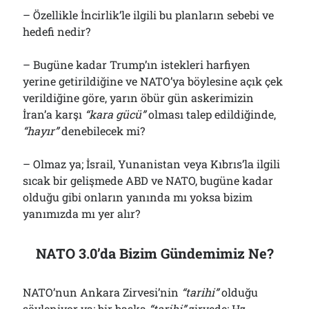
– Özellikle İncirlik’le ilgili bu planların sebebi ve
hedefi nedir?
– Bugüne kadar Trump’ın istekleri harfiyen
yerine getirildiğine ve NATO’ya böylesine açık çek
verildiğine göre, yarın öbür gün askerimizin
İran’a karşı
“kar
a gücü”
olması talep edildiğinde,
“hayır”
denebilecek mi?
– Olmaz ya; İsrail, Yunanistan veya Kıbrıs’la ilgili
sıcak bir gelişmede ABD ve NATO, bugüne kadar
olduğu gibi onların yanında mı yoksa bizim
yanımızda mı yer alır?
NATO 3.0’da Bizim Gündemimiz Ne?
NATO’nun Ankara Zirvesi’nin
“tarihi”
olduğu
söyleniyor ya; bir başka
“tarihi”
zirvede; Hz.