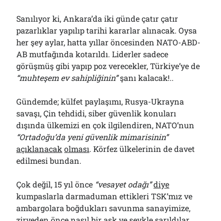
Sanılıyor ki, Ankara’da iki günde çatır çatır
pazarlıklar yapılıp tarihi kararlar alınacak. Oysa
her şey aylar, hatta yıllar öncesinden NATO-ABD-
AB mutfağında kotarıldı. Liderler sadece
görüşmüş gibi yapıp poz verecekler, Türkiye’ye de
“muhteşem ev sahipliğinin”
şanı kalacak!..
Gündemde; külfet paylaşımı, Rusya-Ukrayna
savaşı, Çin tehdidi, siber güvenlik konuları
dışında ülkemizi en çok ilgilendiren, NATO’nun
“Ortadoğu’da yeni güvenlik mimarisinin”
açıklanacak
olması
. Körfez ülkelerinin de davet
edilmesi bundan.
Çok değil, 15 yıl önce
“vesayet odağı”
diye
kumpaslarla darmaduman ettikleri TSK’mız ve
ambargolara boğdukları savunma sanayimize,
zirveden önce nasıl bir aşk ve şevkle sarıldılar,