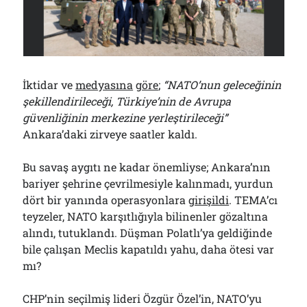
Çağırdı!..
31/07/2026
Arşivler
İktidar ve
medyasına
göre
;
“NATO’nun geleceğinin
Arşivler
şekillendirileceği, Türkiye’nin de Avrupa
güvenliğinin merkezine yerleştirileceği”
Ankara’daki zirveye saatler kaldı.
Bu savaş aygıtı ne kadar önemliyse; Ankara’nın
bariyer şehrine çevrilmesiyle kalınmadı, yurdun
dört bir yanında operasyonlara
girişildi
. TEMA’cı
teyzeler, NATO karşıtlığıyla bilinenler gözaltına
alındı, tutuklandı. Düşman Polatlı’ya geldiğinde
bile çalışan Meclis kapatıldı yahu, daha ötesi var
mı?
CHP’nin seçilmiş lideri Özgür Özel’in, NATO’yu