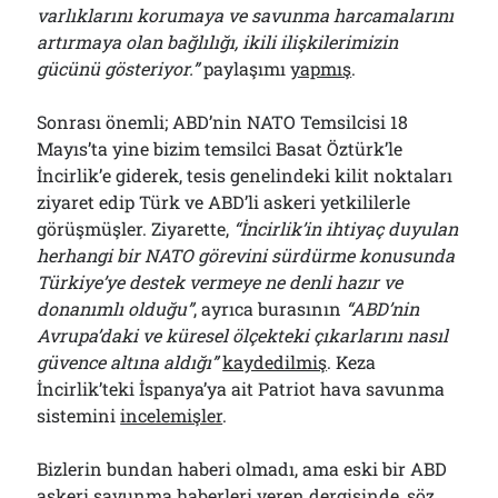
varlıklarını korumaya ve savunma harcamalarını
artırmaya olan bağlılığı, ikili ilişkilerimizin
gücünü gösteriyor.”
paylaşımı
yapmış
.
Sonrası önemli; ABD’nin NATO Temsilcisi 18
Mayıs’ta yine bizim temsilci Basat Öztürk’le
İncirlik’e giderek, tesis genelindeki kilit noktaları
ziyaret edip Türk ve ABD’li askeri yetkililerle
görüşmüşler. Ziyarette,
“İncirlik’in ihtiyaç duyulan
herhangi bir NATO görevini sürdürme konusunda
Türkiye’ye destek vermeye ne denli hazır ve
donanımlı olduğu”
, ayrıca burasının
“ABD’nin
Avrupa’daki ve küresel ölçekteki çıkarlarını nasıl
güvence altına aldığı”
kaydedilmiş
. Keza
İncirlik’teki İspanya’ya ait Patriot hava savunma
sistemini
incelemişler
.
Bizlerin bundan haberi olmadı, ama eski bir ABD
askeri savunma haberleri veren dergisinde, söz