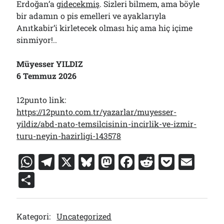
Erdoğan’a
gidecekmiş
. Sizleri bilmem, ama böyle
bir adamın o pis emelleri ve ayaklarıyla
Anıtkabir’i kirletecek olması hiç ama hiç içime
sinmiyor!..
Müyesser YILDIZ
6 Temmuz 2026
12punto link:
https://12punto.com.tr/yazarlar/muyesser-
yildiz/abd-nato-temsilcisinin-incirlik-ve-izmir-
turu-neyin-hazirligi-143578
W
T
X
Bl
M
F
R
P
E
h
el
u
a
a
e
o
m
S
at
e
e
st
c
d
c
ai
h
s
gr
s
o
e
di
k
l
ar
Kategori:
Uncategorized