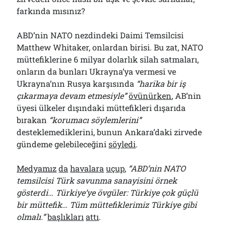
farkında mısınız?
ABD’nin NATO nezdindeki Daimi Temsilcisi
Matthew Whitaker, onlardan birisi. Bu zat, NATO
müttefiklerine 6 milyar dolarlık silah satmaları,
onların da bunları Ukrayna’ya vermesi ve
Ukrayna’nın Rusya karşısında
“harika bir iş
çıkarmaya devam etmesiyle”
övünürken
, AB’nin
üyesi ülkeler dışındaki müttefikleri dışarıda
bırakan
“korumacı söylemlerini”
desteklemediklerini, bunun Ankara’daki zirvede
gündeme gelebileceğini
söyledi
.
Medyamız
da
havalara
uçup
,
“ABD’nin NATO
temsilcisi Türk savunma sanayisini örnek
gösterdi… Türkiye’ye övgüler: Türkiye çok güçlü
bir müttefik… Tüm müttefiklerimiz Türkiye gibi
olmalı.”
başlıkları
attı
.