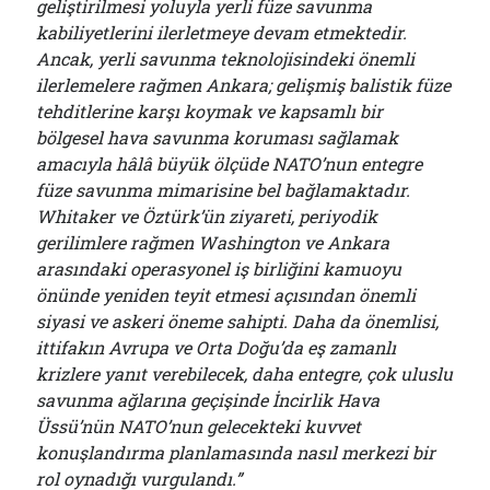
geliştirilmesi yoluyla yerli füze savunma
kabiliyetlerini ilerletmeye devam etmektedir.
Ancak, yerli savunma teknolojisindeki önemli
ilerlemelere rağmen Ankara; gelişmiş balistik füze
tehditlerine karşı koymak ve kapsamlı bir
bölgesel hava savunma koruması sağlamak
amacıyla hâlâ büyük ölçüde NATO’nun entegre
füze savunma mimarisine bel bağlamaktadır.
Whitaker ve Öztürk’ün ziyareti, periyodik
gerilimlere rağmen Washington ve Ankara
arasındaki operasyonel iş birliğini kamuoyu
önünde yeniden teyit etmesi açısından önemli
siyasi ve askeri öneme sahipti. Daha da önemlisi,
ittifakın Avrupa ve Orta Doğu’da eş zamanlı
krizlere yanıt verebilecek, daha entegre, çok uluslu
savunma ağlarına geçişinde İncirlik Hava
Üssü’nün NATO’nun gelecekteki kuvvet
konuşlandırma planlamasında nasıl merkezi bir
rol oynadığı vurgulandı.”