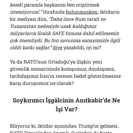
kendi paramla başkasını ben eriştirmek
istemiyorum’.”
itirafında
bulunmuşken
, iktidarın
bir medyası dün,
“Daha önce Rum tarafı ve
Yunanistan nedeniyle uzak kaldığımız
milyarlarca liralık SAFE fonuna dahil edilmemiz
çok önemliydi. Bu fon savunma sanayimizle ilgili
ciddi katkı sağlar.”
diye
yazabildi, iyi mi?
Ya da NATO’nun Ortadoğu’ya ilişkin yeni
güvenlik mimarisinde komşumuz, dindaşımız,
tarihdaşımız İran’ın resmen hedef gösterilmesine
karşı duruşumuz ne olacak?
Soykırımcı İşgâlcinin Anıtkabir’de Ne
İşi Var?
Biliyoruz ki, iktidar açısından Trump’ın gelmesi,
NATO Zirvesi’nden önemli. O yüzden de başta