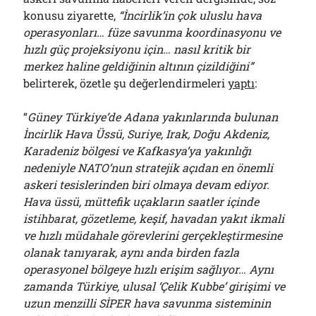
konusu ziyarette,
“İncirlik’in çok uluslu hava
operasyonları… füze savunma koordinasyonu ve
hızlı güç projeksiyonu için… nasıl kritik bir
merkez haline geldiğinin altının çizildiğini”
belirterek, özetle şu değerlendirmeleri
yaptı
:
“
Güney Türkiye’de Adana yakınlarında bulunan
İncirlik Hava Üssü, Suriye, Irak, Doğu Akdeniz,
Karadeniz bölgesi ve Kafkasya’ya yakınlığı
nedeniyle NATO’nun stratejik açıdan en önemli
askeri tesislerinden biri olmaya devam ediyor.
Hava üssü, müttefik uçakların saatler içinde
istihbarat, gözetleme, keşif, havadan yakıt ikmali
ve hızlı müdahale görevlerini gerçekleştirmesine
olanak tanıyarak, aynı anda birden fazla
operasyonel bölgeye hızlı erişim sağlıyor… Aynı
zamanda
Türkiye, ulusal ‘Çelik Kubbe’ girişimi ve
uzun menzilli SİPER hava savunma sisteminin