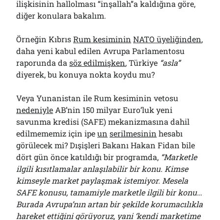
ilişkisinin hallolması “inşallah”a kaldığına göre,
diğer konulara bakalım.
Örneğin Kıbrıs
Rum kesiminin
NATO üyeliğinden
,
daha yeni kabul edilen Avrupa Parlamentosu
raporunda da
söz edilmişken
, Türkiye
“asla”
diyerek, bu konuya nokta koydu mu?
Veya Yunanistan ile Rum kesiminin vetosu
nedeniyle
AB’nin 150 milyar Euro’luk yeni
savunma kredisi (SAFE) mekanizmasına dahil
edilmememiz için ipe
un
serilmesinin
hesabı
görülecek mi? Dışişleri Bakanı Hakan Fidan bile
dört gün önce katıldığı bir programda,
“Marketle
ilgili kısıtlamalar anlaşılabilir bir konu. Kimse
kimseyle market paylaşmak istemiyor. Mesela
SAFE konusu, tamamiyle marketle ilgili bir konu…
Burada Avrupa’nın artan bir şekilde korumacılıkla
hareket ettiğini görüyoruz, yani ‘kendi marketime