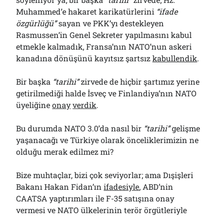
Muhammed’e hakaret karikatürlerini
“ifade
özgürlüğü”
sayan ve PKK’yı destekleyen
Rasmussen’in Genel Sekreter yapılmasını kabul
etmekle kalmadık, Fransa’nın NATO’nun askeri
kanadına dönüşünü kayıtsız şartsız
kabullendik
.
Bir başka
“tarihi”
zirvede de hiçbir şartımız yerine
getirilmediği halde İsveç ve Finlandiya’nın NATO
üyeliğine
onay
verdik
.
Bu durumda NATO 3.0’da nasıl bir
“tarihi”
gelişme
yaşanacağı ve Türkiye olarak önceliklerimizin ne
olduğu merak edilmez mi?
Bize muhtaçlar, bizi çok seviyorlar; ama Dışişleri
Bakanı Hakan Fidan’ın
ifadesiyle
, ABD’nin
CAATSA yaptırımları ile F-35 satışına onay
vermesi ve NATO ülkelerinin terör örgütleriyle