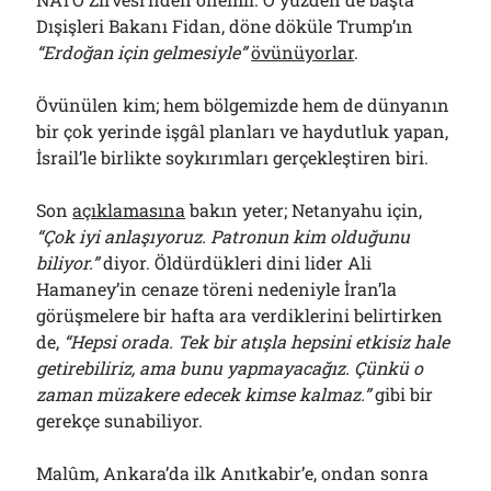
Dışişleri Bakanı Fidan, döne döküle Trump’ın
“Erdoğan için gelmesiyle”
övünüyorlar
.
Övünülen kim; hem bölgemizde hem de dünyanın
bir çok yerinde işgâl planları ve haydutluk yapan,
İsrail’le birlikte soykırımları gerçekleştiren biri.
Son
açıklamasına
bakın yeter; Netanyahu için,
“Çok iyi anlaşıyoruz. Patronun kim olduğunu
biliyor.”
diyor. Öldürdükleri dini lider Ali
Hamaney’in cenaze töreni nedeniyle İran’la
görüşmelere bir hafta ara verdiklerini belirtirken
de,
“Hepsi orada. Tek bir atışla hepsini etkisiz hale
getirebiliriz, ama bunu yapmayacağız. Çünkü o
zaman müzakere edecek kimse kalmaz.”
gibi bir
gerekçe sunabiliyor.
Malûm, Ankara’da ilk Anıtkabir’e, ondan sonra