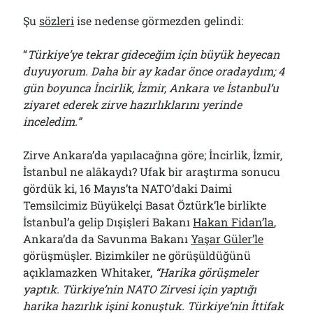
Şu
sözleri
ise nedense görmezden gelindi:
“
Türkiye’ye tekrar gideceğim için büyük heyecan
duyuyorum. Daha bir ay kadar önce oradaydım; 4
gün boyunca İncirlik, İzmir, Ankara ve İstanbul’u
ziyaret ederek zirve hazırlıklarını yerinde
inceledim.”
Zirve Ankara’da yapılacağına göre; İncirlik, İzmir,
İstanbul ne alâkaydı? Ufak bir araştırma sonucu
gördük ki, 16 Mayıs’ta NATO’daki Daimi
Temsilcimiz Büyükelçi Basat Öztürk’le birlikte
İstanbul’a gelip Dışişleri Bakanı
Hakan Fidan’la
,
Ankara’da da Savunma Bakanı
Yaşar Güler’le
görüşmüşler. Bizimkiler ne görüşüldüğünü
açıklamazken Whitaker,
“Harika görüşmeler
yaptık. Türkiye’nin NATO Zirvesi için yaptığı
harika hazırlık işini konuştuk. Türkiye’nin İttifak