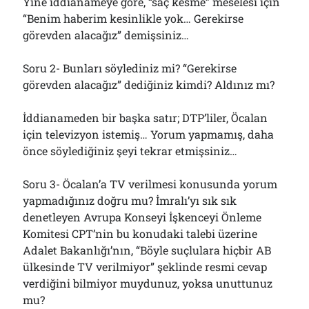
Yine iddianameye göre, “saç kesme” meselesi için
“Benim haberim kesinlikle yok… Gerekirse
görevden alacağız” demişsiniz…
Soru 2- Bunları söylediniz mi? “Gerekirse
görevden alacağız” dediğiniz kimdi? Aldınız mı?
İddianameden bir başka satır; DTP’liler, Öcalan
için televizyon istemiş… Yorum yapmamış, daha
önce söylediğiniz şeyi tekrar etmişsiniz…
Soru 3- Öcalan’a TV verilmesi konusunda yorum
yapmadığınız doğru mu? İmralı’yı sık sık
denetleyen Avrupa Konseyi İşkenceyi Önleme
Komitesi CPT’nin bu konudaki talebi üzerine
Adalet Bakanlığı’nın, “Böyle suçlulara hiçbir AB
ülkesinde TV verilmiyor” şeklinde resmi cevap
verdiğini bilmiyor muydunuz, yoksa unuttunuz
mu?