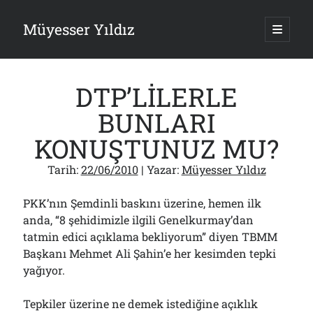
Müyesser Yıldız
ana
menüy
Yan
aç
Arama
Menü
DTP’LİLERLE
BUNLARI
KONUŞTUNUZ MU?
Son Yazılar
Tarih:
22/06/2010
| Yazar:
Müyesser Yıldız
PKK Yasası 15 Ağustos’a mı Yetiştirilecek?!
10/08/2026
PKK’nın Şemdinli baskını üzerine, hemen ilk
Asırlık Devlete Bir Haftada Yeni Gömlek Biçilecek Öyle mi?!..
anda, “8 şehidimizle ilgili Genelkurmay’dan
09/08/2026
tatmin edici açıklama bekliyorum” diyen TBMM
Gazi’den Milletvekillerine Kurşun Gibi Sözler!..
07/08/2026
Başkanı Mehmet Ali Şahin’e her kesimden tepki
yağıyor.
Türkiye 2.0’a Gidiş!..
05/08/2026
15 Temmuz Soruları… Nasuh Mahruki’nin “Suçu”!..
Tepkiler üzerine ne demek istediğine açıklık
03/08/2026