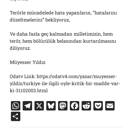
Terörle mücadelede hata yapanların, “hatalarını
düzeltmelerini” bekliyoruz,
Ve daha fazla geç kalmadan milletimizin, hem
terör, hem bölücülük belasından kurtarılmasını
diliyoruz.
Müyesser Yıldız
Odatv Link: https://odatv4.com/yazar/muyesser-
yildiz/turkiye-ile-ilgili-oyle-kritik-bir-madde-var-
ki-31102003.html
W
T
X
Bl
M
F
R
P
E
h
el
u
a
a
e
o
m
S
at
e
e
st
c
d
c
ai
h