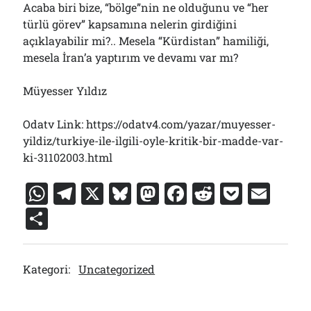
Acaba biri bize, “bölge”nin ne olduğunu ve “her
türlü görev” kapsamına nelerin girdiğini
açıklayabilir mi?.. Mesela “Kürdistan” hamiliği,
mesela İran’a yaptırım ve devamı var mı?
Müyesser Yıldız
Odatv Link: https://odatv4.com/yazar/muyesser-
yildiz/turkiye-ile-ilgili-oyle-kritik-bir-madde-var-
ki-31102003.html
W
T
X
Bl
M
F
R
P
E
h
el
u
a
a
e
o
m
S
at
e
e
st
c
d
c
ai
h
s
gr
s
o
e
di
k
l
ar
Kategori:
Uncategorized
A
a
k
d
b
t
et
e
p
m
y
o
o