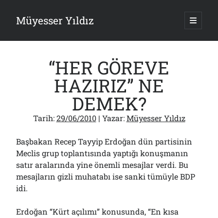
Müyesser Yıldız
ana
menüy
Yan
aç
Arama
Menü
“HER GÖREVE
HAZIRIZ” NE
DEMEK?
Son Yazılar
Tarih:
29/06/2010
| Yazar:
Müyesser Yıldız
Gazi’den Milletvekillerine Kurşun Gibi Sözler!..
07/08/2026
Başbakan Recep Tayyip Erdoğan dün partisinin
Türkiye 2.0’a Gidiş!..
Meclis grup toplantısında yaptığı konuşmanın
05/08/2026
satır aralarında yine önemli mesajlar verdi. Bu
15 Temmuz Soruları… Nasuh Mahruki’nin “Suçu”!..
03/08/2026
mesajların gizli muhatabı ise sanki tümüyle BDP
idi.
Er Gaziler 20 Gün Sonra Gelen MSB Heyetine Böyle İsyan Etti:“Bizi
Teröristlere G……yle Güldürdünüz”
01/08/2026
Erdoğan “Kürt açılımı” konusunda, “En kısa
Papazın “Komutanı” Ayasofya ve Patrikhane İçin ABD’yi Göreve