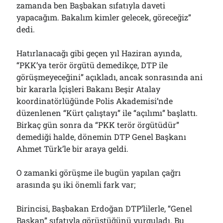
zamanda ben Başbakan sıfatıyla daveti
Çağırdı!..
31/07/2026
yapacağım. Bakalım kimler gelecek, göreceğiz”
dedi.
Hatırlanacağı gibi geçen yıl Haziran ayında,
Arşivler
“PKK’ya terör örgütü demedikçe, DTP ile
Arşivler
görüşmeyeceğini” açıkladı, ancak sonrasında ani
bir kararla İçişleri Bakanı Beşir Atalay
koordinatörlüğünde Polis Akademisi’nde
düzenlenen “Kürt çalıştayı” ile “açılımı” başlattı.
Birkaç gün sonra da “PKK terör örgütüdür”
demediği halde, dönemin DTP Genel Başkanı
Ahmet Türk’le bir araya geldi.
O zamanki görüşme ile bugün yapılan çağrı
arasında şu iki önemli fark var;
Birincisi, Başbakan Erdoğan DTP’lilerle, “Genel
Başkan” sıfatıyla görüştüğünü vurguladı. Bu