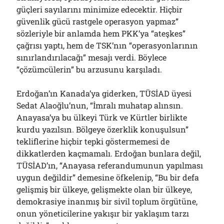
güçleri sayılarını minimize edecektir. Hiçbir
güvenlik gücü rastgele operasyon yapmaz”
sözleriyle bir anlamda hem PKK’ya “ateşkes”
çağrısı yaptı, hem de TSK’nın “operasyonlarının
sınırlandırılacağı” mesajı verdi. Böylece
“çözümcülerin” bu arzusunu karşıladı.
Erdoğan’ın Kanada’ya giderken, TÜSİAD üyesi
Sedat Alaoğlu’nun, “İmralı muhatap alınsın.
Anayasa’ya bu ülkeyi Türk ve Kürtler birlikte
kurdu yazılsın. Bölgeye özerklik konuşulsun”
tekliflerine hiçbir tepki göstermemesi de
dikkatlerden kaçmamalı. Erdoğan bunlara değil,
TÜSİAD’ın, “Anayasa referandumunun yapılması
uygun değildir” demesine öfkelenip, “Bu bir defa
gelişmiş bir ülkeye, gelişmekte olan bir ülkeye,
demokrasiye inanmış bir sivil toplum örgütüne,
onun yöneticilerine yakışır bir yaklaşım tarzı