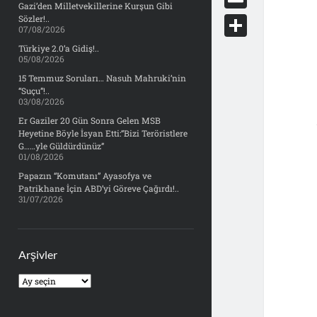
e
Gazi’den Milletvekillerine Kurşun Gibi
d
y
o
d
E
Sözler!..
b
07/08/2026
d
c
o
m
o
S
Türkiye 2.0’a Gidiş!..
i
k
05/08/2026
n
a
o
h
t
15 Temmuz Soruları… Nasuh Mahruki’nin
e
i
“Suçu”!..
k
a
03/08/2026
t
l
r
Er Gaziler 20 Gün Sonra Gelen MSB
Heyetine Böyle İsyan Etti:“Bizi Teröristlere
e
G……yle Güldürdünüz”
01/08/2026
Papazın “Komutanı” Ayasofya ve
Patrikhane İçin ABD’yi Göreve Çağırdı!..
31/07/2026
Arşivler
Arşivler