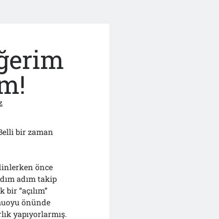
iğerim
im!
z
Belli bir zaman
dinlerken önce
 adım adım takip
 bir “açılım”
amuoyu önünde
rlık yapıyorlarmış.