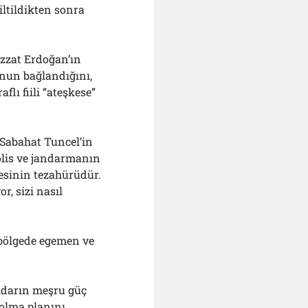
ltildikten sonra
izzat Erdoğan’ın
unun bağlandığını,
lı fiili “ateşkese”
 Sabahat Tuncel’in
olis ve jandarmanın
mesinin tezahürüdür.
r, sizi nasıl
 bölgede egemen ve
tidarın meşru güç
olma planını