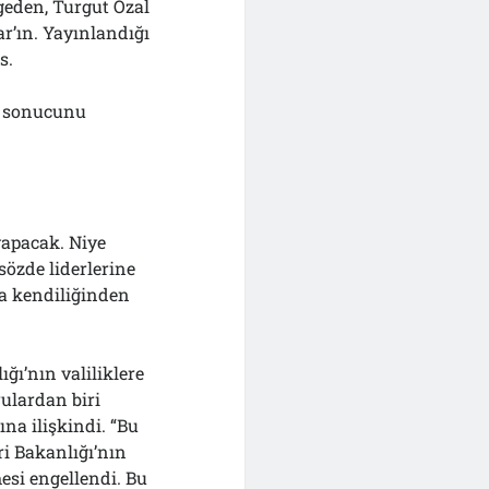
lgeden, Turgut Özal
r’ın. Yayınlandığı
s.
ğı sonucunu
yapacak. Niye
sözde liderlerine
da kendiliğinden
ğı’nın valiliklere
ulardan biri
ına ilişkindi. “Bu
ri Bakanlığı’nın
mesi engellendi. Bu