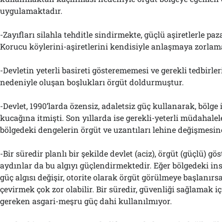
uygulamaktadır.
-Zayıfları silahla tehditle sindirmekte, güçlü aşiretlerle pa
Korucu köylerini-aşiretlerini kendisiyle anlaşmaya zorlam
-Devletin yeterli basireti gösterememesi ve gerekli tedbirle
nedeniyle oluşan boşlukları örgüt doldurmuştur.
-Devlet, 1990’larda özensiz, adaletsiz güç kullanarak, bölg
kucağına itmişti. Son yıllarda ise gerekli-yeterli müdahale
bölgedeki dengelerin örgüt ve uzantıları lehine değişmesi
-Bir süredir planlı bir şekilde devlet (aciz), örgüt (güçlü) gö
aydınlar da bu algıyı güçlendirmektedir. Eğer bölgedeki in
güç algısı değişir, otorite olarak örgüt görülmeye başlanırsa
çevirmek çok zor olabilir. Bir süredir, güvenliği sağlamak i
gereken asgari-meşru güç dahi kullanılmıyor.