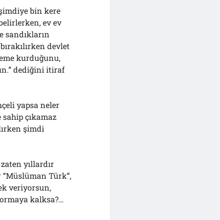
 şimdiye bin kere
elirlerken, ev ev
ve sandıkların
bırakılırken devlet
keme kurduğunu,
.” dediğini itiraf
hçeli yapsa neler
e sahip çıkamaz
ılırken şimdi
zaten yıllardır
ir “Müslüman Türk”,
ek veriyorsun,
 sormaya kalksa?…