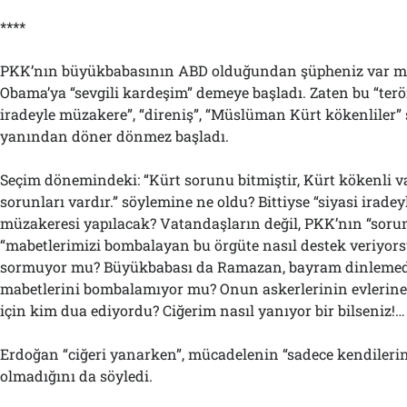
****
PKK’nın büyükbabasının ABD olduğundan şüpheniz var mı
Obama’ya “sevgili kardeşim” demeye başladı. Zaten bu “terö
iradeyle müzakere”, “direniş”, “Müslüman Kürt kökenliler”
yanından döner dönmez başladı.
Seçim dönemindeki: “Kürt sorunu bitmiştir, Kürt kökenli 
sorunları vardır.” söylemine ne oldu? Bittiyse “siyasi iradey
müzakeresi yapılacak? Vatandaşların değil, PKK’nın “sorun
“mabetlerimizi bombalayan bu örgüte nasıl destek veriyor
sormuyor mu? Büyükbabası da Ramazan, bayram dinlem
mabetlerini bombalamıyor mu? Onun askerlerinin evlerin
için kim dua ediyordu? Ciğerim nasıl yanıyor bir bilseniz!…
Erdoğan “ciğeri yanarken”, mücadelenin “sadece kendilerin
olmadığını da söyledi.