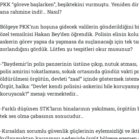
PKK “göreve başlarken”, beşiktekini vurmuştu. Yeniden diri
ana rahmine indi!… Nasıl?
Bölgeye PKK’nın hoşuna gidecek valilerin gönderildiğini b
özel temsilcisi Hakan Bey’den öğrendik. Polisin elinin kol
askerin görev yapsa da yapmasa da suçlanacağı için tek taraf
zorlandığını gördük. Lütfen şu tespitleri okur musunuz?
-“Baydemir’in polis panzerinin üstüne çıkıp, nutuk atması,
polis amirini tokatlaması, sokak ortasında gündüz vakti p
öldürülmesi örgütün, devleti “zaaf” içinde göstermek iste
Örgüt, halka: “Devlet kendi polisini-askerini bile koruyamıyo
koruyacak?” mesajı vermektedir…
-Farklı düşünen STK’ların binalarının yakılması, örgütün
tek ses olma çabasının sonucudur…
-Kırsaldan sorumlu güvenlik güçlerinin eylemsizliği ve ik
kullanmaktan kaçınması nedeniyle örgüt bölgeye egemen 