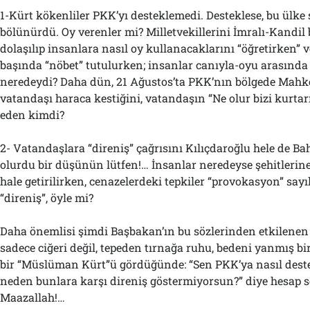
1-Kürt kökenliler PKK’yı desteklemedi. Desteklese, bu ülke
bölünürdü. Oy verenler mi? Milletvekillerini İmralı-Kandil b
dolaşılıp insanlara nasıl oy kullanacaklarını “öğretirken” 
başında “nöbet” tutulurken; insanlar canıyla-oyu arasında 
neredeydi? Daha dün, 21 Ağustos’ta PKK’nın bölgede Mah
vatandaşı haraca kestiğini, vatandaşın “Ne olur bizi kurtarın
eden kimdi?
2- Vatandaşlara “direniş” çağrısını Kılıçdaroğlu hele de Ba
olurdu bir düşünün lütfen!… İnsanlar neredeyse şehitlerin
hale getirilirken, cenazelerdeki tepkiler “provokasyon” say
“direniş”, öyle mi?
Daha önemlisi şimdi Başbakan’ın bu sözlerinden etkilenen 
sadece ciğeri değil, tepeden tırnağa ruhu, bedeni yanmış b
bir “Müslüman Kürt”ü gördüğünde: “Sen PKK’ya nasıl dest
neden bunlara karşı direniş göstermiyorsun?” diye hesap
Maazallah!…