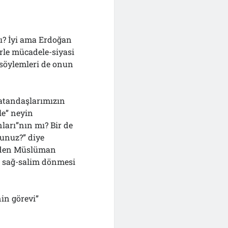
? İyi ama Erdoğan
rle mücadele-siyasi
 söylemleri de onun
vatandaşlarımızın
le” neyin
ları”nın mı? Bir de
sunuz?” diye
eden Müslüman
e sağ-salim dönmesi
in görevi”