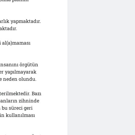
zarlık yapmaktadır.
aktadır.
ri al(a)maması
e insanını örgütün
ler yapılmayarak
ne neden olundu.
sterilmektedir. Bazı
sanların zihninde
 bu süreci geri
çin kullanılması