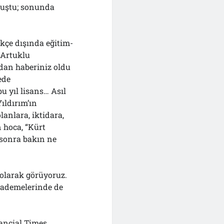
muştu; sonunda
kçe dışında eğitim-
 Artuklu
dan haberiniz oldu
ede
u yıl lisans… Asıl
ıldırım’ın
anlara, iktidara,
 hoca, “Kürt
 sonra bakın ne
 olarak görüyoruz.
kademelerinde de
nancial Times