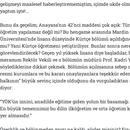
gelişmeyi maalesef haberleştirememiştim, içimde ukde ol
yaptım işte!…
Bunu da geçelim; Anayasa’nın 42’nci maddesi çok açık: Tür
öğretim yapılamaz değil mi? Bu hengame arasında Mardin
Üniversitesi’nde lisans düzeyinde Kürtçe bölümü açıldığın
mu? Yani Kürtçe öğretmeni yetiştiriliyor. Bunlar sonra ner
görevlendirilecek? Geçen yıl yüksek lisans diye başladılar, b
meramım Rektör Vekili ve o bölümün müdürü Prof. Kadri Y
söylediklerine dikkat çekmek. Bölümün açılmasına sebep ol
resmi kurumlara ve bu kararı onaylayanlara teşekkür eden
halkının” büyük sevinç içinde olduğunu da vurguladıktan
diyor:
“YÖK’ün iznini, anadilde eğitime giden yolun bir basamağı
En büyük temennimiz bu dilin ilköğretim ve orta öğretim 
yer almasıdır.”
Özerklik ve bölünmeden gayrı ne kaldı, söyler misiniz? Fi