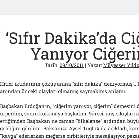
‘Sıfır Dakika’da C
Yanıyor Ciğer
Tarih:
09/10/2011
| Yazar:
Müyesser Yıldı
Hitler iktidarının çöküş anına “sıfır dakika” deniyormuş!.. 
anından önceki olayları olmamış saymakmış anlamı.
Başbakan Erdoğan’ın, “ciğerim yanıyor, ciğerim” demesini 
ürperdim, sonra korkmaya başladım. Süreci, iniş çıkışları
ettiğimden Başbakan ne zaman “öfkelense” ardından büyük
geldiğini gördüm. Baksanıza Aysel Tuğluk da açıkladı, k
“kavga” ederlerken meğerse birbirleriyle mesajlaşıyor, paza