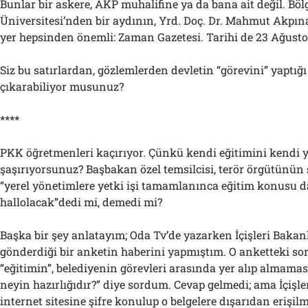
Bunlar bir askere, AKP muhalifine ya da bana ait değil. Bö
Üniversitesi’nden bir aydının, Yrd. Doç. Dr. Mahmut Akpına
yer hepsinden önemli: Zaman Gazetesi. Tarihi de 23 Ağusto
Siz bu satırlardan, gözlemlerden devletin “görevini” yaptı
çıkarabiliyor musunuz?
****
PKK öğretmenleri kaçırıyor. Çünkü kendi eğitimini kendi 
şaşırıyorsunuz? Başbakan özel temsilcisi, terör örgütünün 
“yerel yönetimlere yetki işi tamamlanınca eğitim konusu 
hallolacak”dedi mi, demedi mi?
Başka bir şey anlatayım; Oda Tv’de yazarken İçişleri Bakanlı
gönderdiği bir anketin haberini yapmıştım. O anketteki sor
“eğitimin”, belediyenin görevleri arasında yer alıp almamas
neyin hazırlığıdır?” diye sordum. Cevap gelmedi; ama İçişle
internet sitesine şifre konulup o belgelere dışarıdan erişil