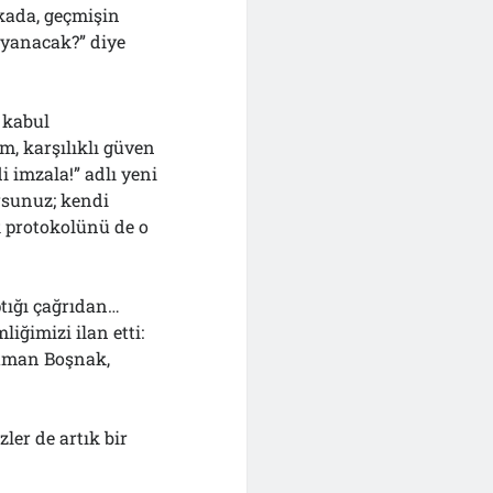
kada, geçmişin
 yanacak?” diye
 kabul
, karşılıklı güven
 imzala!” adlı yeni
rsunuz; kendi
ek protokolünü de o
tığı çağrıdan…
iğimizi ilan etti:
üman Boşnak,
ler de artık bir