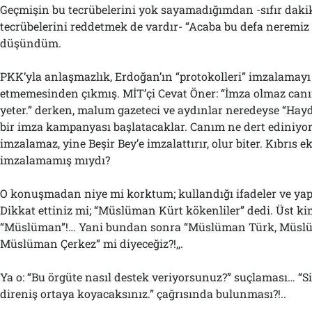
Geçmişin bu tecrübelerini yok sayamadığımdan -sıfır daki
tecrübelerini reddetmek de vardır- “Acaba bu defa neremiz
düşündüm.
PKK’yla anlaşmazlık, Erdoğan’ın “protokolleri” imzalamayı
etmemesinden çıkmış. MİT’çi Cevat Öner: “İmza olmaz canım
yeter.” derken, malum gazeteci ve aydınlar neredeyse “Haydi
bir imza kampanyası başlatacaklar. Canım ne dert ediniyo
imzalamaz, yine Beşir Bey’e imzalattırır, olur biter. Kıbrıs 
imzalamamış mıydı?
O konuşmadan niye mi korktum; kullandığı ifadeler ve yap
Dikkat ettiniz mi; “Müslüman Kürt kökenliler” dedi. Üst kiml
“Müslüman”!… Yani bundan sonra “Müslüman Türk, Müsl
Müslüman Çerkez” mi diyeceğiz?!,,.
Ya o: “Bu örgüte nasıl destek veriyorsunuz?” suçlaması… “Siz
direniş ortaya koyacaksınız.” çağrısında bulunması?!..