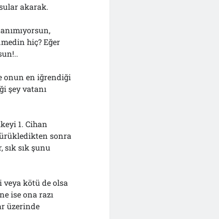
 sular akarak.
tanımıyorsun,
nmedin hiç? Eğer
sun!..
se onun en iğrendiği
ği şey vatanı
lkeyi 1. Cihan
sürükledikten sonra
, sık sık şunu
i veya kötü de olsa
ne ise ona razı
ar üzerinde