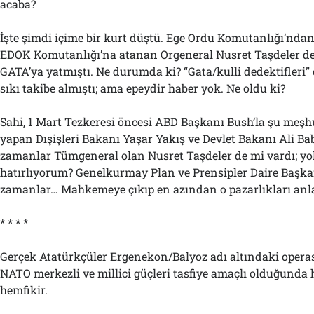
acaba?
İşte şimdi içime bir kurt düştü. Ege Ordu Komutanlığı’ndan t
EDOK Komutanlığı’na atanan Orgeneral Nusret Taşdeler de
GATA’ya yatmıştı. Ne durumda ki? “Gata/kulli dedektifleri”
sıkı takibe almıştı; ama epeydir haber yok. Ne oldu ki?
Sahi, 1 Mart Tezkeresi öncesi ABD Başkanı Bush’la şu meşhur
yapan Dışişleri Bakanı Yaşar Yakış ve Devlet Bakanı Ali B
zamanlar Tümgeneral olan Nusret Taşdeler de mi vardı; yo
hatırlıyorum? Genelkurmay Plan ve Prensipler Daire Başkan
zamanlar… Mahkemeye çıkıp en azından o pazarlıkları anla
* * * *
Gerçek Atatürkçüler Ergenekon/Balyoz adı altındaki oper
NATO merkezli ve millici güçleri tasfiye amaçlı olduğund
hemfikir.