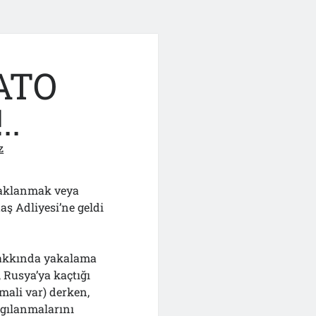
ATO
..
z
 saklanmak veya
aş Adliyesi’ne geldi
hakkında yakalama
, Rusya’ya kaçtığı
imali var) derken,
rgılanmalarını