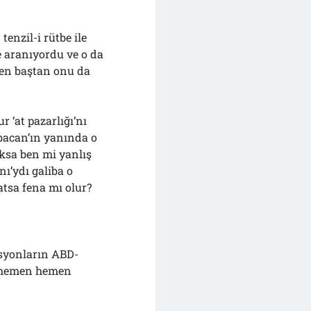
enzil-i rütbe ile
 aranıyordu ve o da
 en baştan onu da
 ‘at pazarlığı’nı
abacan’ın yanında o
ksa ben mi yanlış
ı’ydı galiba o
tsa fena mı olur?
asyonların ABD-
a hemen hemen