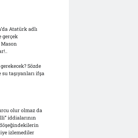
’da Atatürk adlı
e gerçek
le Mason
!..
 gerekecek? Sözde
su taşıyanları ifşa
urcu olur olmaz da
lli” iddialarının
 döşeğindekilerin
iye izlemediler