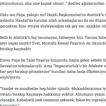
istiyordunuz; alın size kapak olsun!..” dediler ağızlarından
Oldu mu Paşa, yakıştı mı? Haydi Başkomutan’ın Atatürk’ü 
aylardır Hasdal’da tutulan silah arkadaşlarını da mı düşü
gerçekten firar ettiyse söyleyeceğim tek şey var: yazıklar ol
Belli ki Atatürk’ü hiç tanımayan, bilmeyen biri. Tanısa, bil
şeyi yapar mıydı? Evet, Mustafa Kemal Paşa’nın en tiksindi
bırakıp kaçmaktı.
Enver Paşa ile Talat Paşa’ya kızıyordu; başta gelen sebebi ü
Savaşı’na sokmalarıydı. Ama “İmparatorluk’u bir felakete 
her şeyi bırakıp gitmelerine” bundan daha fazla öfkeleniyor
söylüyordu:
“Saadet ve musibetler hep bizler içindir. Mukadderatımız iy
vatanı bırakıp kaçmaya hakkımız yoktur. Alnımızın yazısı 
olacağız. Kabahatli isek cezamızı çekecek; fakat bu toprakl
kalacağız.”