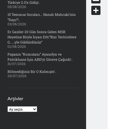
e
Türkiye 2.0’a Gidiş!..
d
y
o
05/08/2026
d
E
b
d
c
15 Temmuz Soruları… Nasuh Mahruki’nin
o
m
o
S
“Suçu”!..
i
k
03/08/2026
n
a
o
h
t
Er Gaziler 20 Gün Sonra Gelen MSB
e
i
Heyetine Böyle İsyan Etti:“Bizi Teröristlere
k
a
t
G……yle Güldürdünüz”
l
01/08/2026
r
Papazın “Komutanı” Ayasofya ve
e
Patrikhane İçin ABD’yi Göreve Çağırdı!..
31/07/2026
Bölmediğiniz Bir O Kalmıştı!..
29/07/2026
Arşivler
Arşivler