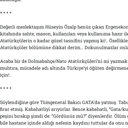
* * * *
Değerli meslektaşım Hüseyin Özalp henüz çıkan Ergenekon
kitabında sahte, mason, kullanılan veya kullanıma hazır il
Atatürkçülerin o kadar güzel tasnifini yapmış ki!.. Özellik
Atatürkçüler bölümüne dikkat derim… Dokunulmazlar onlar
Acaba bir de Dolmabahçe/Nato Atatürkçüleri’ni mi yazmak
muhtıra, mücadele adı altında Türkiye’yi öğüten değirmene 
için!..
* * * *
Söylendiğine göre Tümgeneral Bakıcı GATA’da yatmış. Tab
firar etmiş. Kabahatliyi arıyorlar. Bence kabahatli, “Gata/ku
peşini bırakıp şimdi de: “Gördünüz mü?” diyenlerdir. Ölüm
bile hastane içinde aldığı nefesin kaydını tuttular da onu n