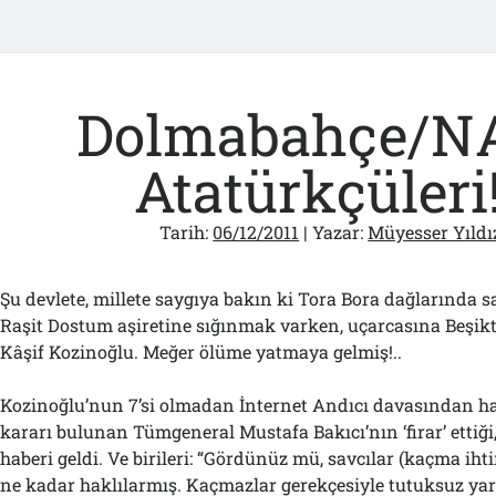
Dolmabahçe/N
Atatürkçüleri!
Tarih:
06/12/2011
| Yazar:
Müyesser Yıldı
Şu devlete, millete saygıya bakın ki Tora Bora dağlarında
Raşit Dostum aşiretine sığınmak varken, uçarcasına Beşikt
Kâşif Kozinoğlu. Meğer ölüme yatmaya gelmiş!..
Kozinoğlu’nun 7’si olmadan İnternet Andıcı davasından 
kararı bulunan Tümgeneral Mustafa Bakıcı’nın ‘firar’ ettiği
haberi geldi. Ve birileri: “Gördünüz mü, savcılar (kaçma iht
ne kadar haklılarmış. Kaçmazlar gerekçesiyle tutuksuz ya