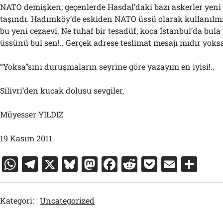
NATO demişken; geçenlerde Hasdal’daki bazı askerler yeni 
taşındı. Hadımköy’de eskiden NATO üssü olarak kullanılmış
bu yeni cezaevi. Ne tuhaf bir tesadüf; koca İstanbul’da bul
üssünü bul sen!.. Gerçek adrese teslimat mesajı mıdır yoksa
“Yoksa”sını duruşmaların seyrine göre yazayım en iyisi!..
Silivri’den kucak dolusu sevgiler,
Müyesser YILDIZ
19 Kasım 2011
W
T
X
Bl
M
F
R
P
E
S
h
el
u
a
a
e
o
m
h
at
e
e
st
c
d
c
ai
ar
Kategori:
Uncategorized
s
gr
s
o
e
di
k
l
e