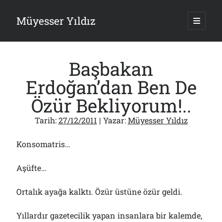
Müyesser Yıldız
ana
menüy
Yan
aç
Arama
Menü
Başbakan
Erdoğan’dan Ben De
Özür Bekliyorum!..
Son Yazılar
Tarih:
27/12/2011
| Yazar:
Müyesser Yıldız
Gazi’den Milletvekillerine Kurşun Gibi Sözler!..
07/08/2026
Konsomatris…
Türkiye 2.0’a Gidiş!..
05/08/2026
Aşüfte…
15 Temmuz Soruları… Nasuh Mahruki’nin “Suçu”!..
03/08/2026
Ortalık ayağa kalktı. Özür üstüne özür geldi.
Er Gaziler 20 Gün Sonra Gelen MSB Heyetine Böyle İsyan Etti:“Bizi
Teröristlere G……yle Güldürdünüz”
01/08/2026
Yıllardır gazetecilik yapan insanlara bir kalemde,
Papazın “Komutanı” Ayasofya ve Patrikhane İçin ABD’yi Göreve