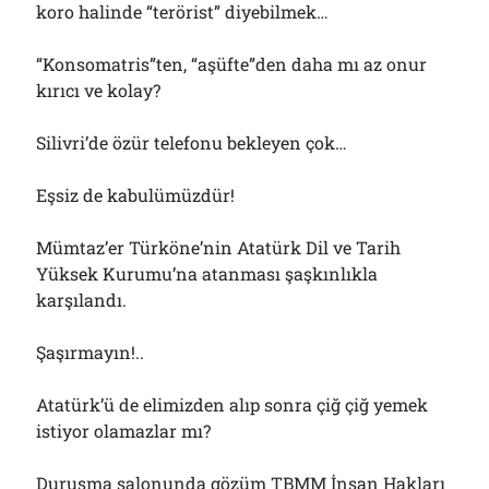
koro halinde “terörist” diyebilmek…
Çağırdı!..
31/07/2026
“Konsomatris”ten, “aşüfte”den daha mı az onur
kırıcı ve kolay?
Arşivler
Silivri’de özür telefonu bekleyen çok…
Arşivler
Eşsiz de kabulümüzdür!
Mümtaz’er Türköne’nin Atatürk Dil ve Tarih
Yüksek Kurumu’na atanması şaşkınlıkla
karşılandı.
Şaşırmayın!..
Atatürk’ü de elimizden alıp sonra çiğ çiğ yemek
istiyor olamazlar mı?
Duruşma salonunda gözüm TBMM İnsan Hakları