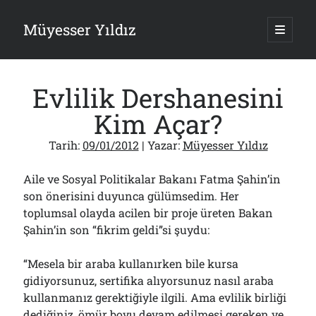
Müyesser Yıldız
ana
menüy
Yan
aç
Arama
Menü
Evlilik Dershanesini
Kim Açar?
Tarih:
09/01/2012
| Yazar:
Müyesser Yıldız
Son Yazılar
Aile ve Sosyal Politikalar Bakanı Fatma Şahin’in
Gazi’den Milletvekillerine Kurşun Gibi Sözler!..
07/08/2026
son önerisini duyunca gülümsedim. Her
toplumsal olayda acilen bir proje üreten Bakan
Türkiye 2.0’a Gidiş!..
05/08/2026
Şahin’in son “fikrim geldi”si şuydu:
15 Temmuz Soruları… Nasuh Mahruki’nin “Suçu”!..
03/08/2026
“Mesela bir araba kullanırken bile kursa
Er Gaziler 20 Gün Sonra Gelen MSB Heyetine Böyle İsyan Etti:“Bizi
gidiyorsunuz, sertifika alıyorsunuz nasıl araba
Teröristlere G……yle Güldürdünüz”
01/08/2026
kullanmanız gerektiğiyle ilgili. Ama evlilik birliği
dediğiniz, ömür boyu devam edilmesi gereken ve
Papazın “Komutanı” Ayasofya ve Patrikhane İçin ABD’yi Göreve