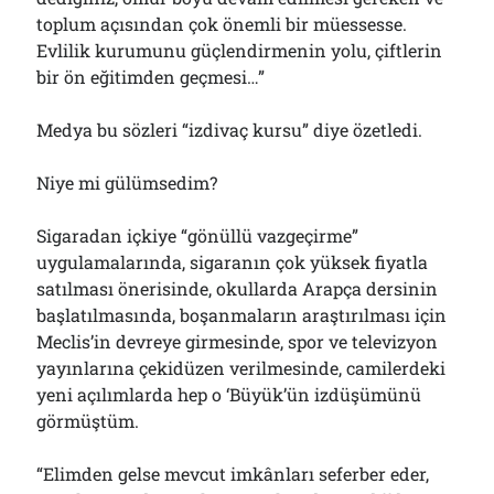
Çağırdı!..
toplum açısından çok önemli bir müessesse.
31/07/2026
Evlilik kurumunu güçlendirmenin yolu, çiftlerin
bir ön eğitimden geçmesi…”
Arşivler
Medya bu sözleri “izdivaç kursu” diye özetledi.
Arşivler
Niye mi gülümsedim?
Sigaradan içkiye “gönüllü vazgeçirme”
uygulamalarında, sigaranın çok yüksek fiyatla
satılması önerisinde, okullarda Arapça dersinin
başlatılmasında, boşanmaların araştırılması için
Meclis’in devreye girmesinde, spor ve televizyon
yayınlarına çekidüzen verilmesinde, camilerdeki
yeni açılımlarda hep o ‘Büyük’ün izdüşümünü
görmüştüm.
“Elimden gelse mevcut imkânları seferber eder,