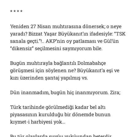
* * * *
Yeniden 27 Nisan muhtırasına dönersek; o neye
yaradı? Bizzat Yaşar Büyükanıt’ın ifadesiyle: “TSK
sanala geçti.”!.. AKP’nin oy patlaması ve Gül’ün
“dikensiz” seçilmesini saymıyorum bile.
Bugün muhtırayla bağlantılı Dolmabahçe
görüşmesi için söylenen ne? Büyükanıt’a eşi ve
kızı üzerinden şantaj yapılmış vs.
Dün inanmadım, bugün hiç inanmıyorum. Zira;
Türk tarihinde görülmediği kadar bel altı
piyasasının kurulduğu bir dönemde bunun
kıymet-i harbiyesi yok…
Bu tür olaylarda şuyûu vukûundan beterdir…