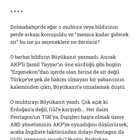
* * * *
Dolmabahçe’de eğer o muhtıra veya bildirinin
perde arkası konuşuldu ve “mezara kadar gidecek
sır” bu ise şu seçeneklere ne dersiniz?
O berbat bildiriyi Büyükanıt yazmadı. Ancak
AKP’li Şamil Tayyar’ın öne sürdüğü gibi bugün
“Ergenekon”dan içerde olan birine de ait değil.
Türkçe’ye pek de hakim olmayan bir yabancının
kaleminden çıktı, Büyükanıt’a imzalamak düştü.
O muhtırayı Büyükanıt yazdı. Çok açık ki
Erdoğan’a değil, Gül’e karşıydı… Her daim
Pentagon’un TSK’ya, Dışişleri başta olmak üzere
ABD yönetiminin AKP’ye oynadığını düşünürsek;
acaba İngiltere faktöründen dolayı Pentagon da
Gül’ü istemiyor muydu? Bugün Başbakan