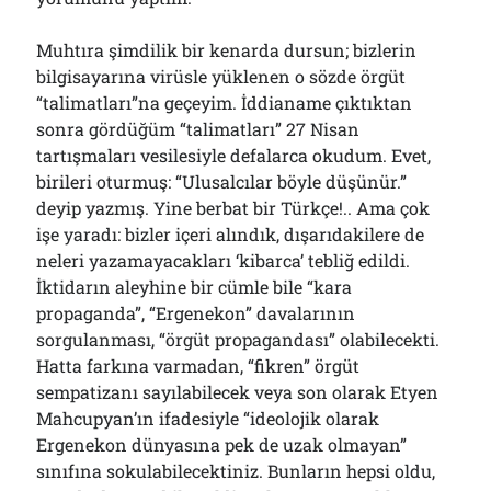
Bölmediğiniz Bir O Kalmıştı!..
29/07/2026
Muhtıra şimdilik bir kenarda dursun; bizlerin
bilgisayarına virüsle yüklenen o sözde örgüt
“talimatları”na geçeyim. İddianame çıktıktan
Arşivler
sonra gördüğüm “talimatları” 27 Nisan
tartışmaları vesilesiyle defalarca okudum. Evet,
Arşivler
birileri oturmuş: “Ulusalcılar böyle düşünür.”
deyip yazmış. Yine berbat bir Türkçe!.. Ama çok
işe yaradı: bizler içeri alındık, dışarıdakilere de
neleri yazamayacakları ‘kibarca’ tebliğ edildi.
İktidarın aleyhine bir cümle bile “kara
propaganda”, “Ergenekon” davalarının
sorgulanması, “örgüt propagandası” olabilecekti.
Hatta farkına varmadan, “fikren” örgüt
sempatizanı sayılabilecek veya son olarak Etyen
Mahcupyan’ın ifadesiyle “ideolojik olarak
Ergenekon dünyasına pek de uzak olmayan”
sınıfına sokulabilecektiniz. Bunların hepsi oldu,