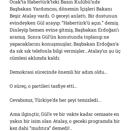
Ocak’ta Habertürk’teki Basın Kulübü’nde
Başbakan Yardımcısı, dönemin İçişleri Bakanı
Beşir Atalay vardı. O geceyi anlattı. Bir dostunun
evindeyken Gül arayıp: “Habertürk’ü açın.” demiş.
Dinleyip hemen evine gitmiş, Başbakan Erdoğan’ı
aramış. Sonra Gül’ün konutunda toplanıp ne
yapacaklarını konuşmuşlar; Başbakan Erdoğan’a
da sık sık telefonla bilgi vermişler…Atalay’ın şu üç
cümlesi aklımda kaldı:
Demokrasi sürecinde önemli bir adım oldu…
O süreç, o partileri tasfiye etti…
Cevabımız, Türkiye’de her şeyi temizledi…
Ama ilginçtir, Gül’e ve bir vakte kadar cemaate en
yakın bir isim olan Atalay, o geceki programda bir
kez dahi “muhtıra” demedi!..