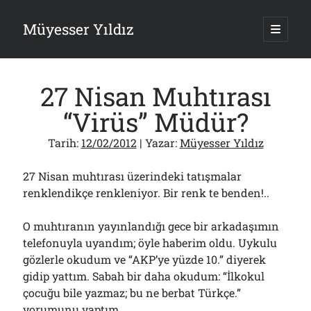
Müyesser Yıldız
ana
menüy
Yan
aç
Arama
Menü
27 Nisan Muhtırası
“Virüs” Müdür?
Tarih:
12/02/2012
| Yazar:
Müyesser Yıldız
Son Yazılar
27 Nisan muhtırası üzerindeki tatışmalar
Türkiye 2.0’a Gidiş!..
05/08/2026
renklendikçe renkleniyor. Bir renk te benden!..
15 Temmuz Soruları… Nasuh Mahruki’nin “Suçu”!..
03/08/2026
O muhtıranın yayınlandığı gece bir arkadaşımın
Er Gaziler 20 Gün Sonra Gelen MSB Heyetine Böyle İsyan Etti:“Bizi
telefonuyla uyandım; öyle haberim oldu. Uykulu
Teröristlere G……yle Güldürdünüz”
gözlerle okudum ve “AKP’ye yüzde 10.” diyerek
01/08/2026
gidip yattım. Sabah bir daha okudum: “İlkokul
Papazın “Komutanı” Ayasofya ve Patrikhane İçin ABD’yi Göreve
çocuğu bile yazmaz; bu ne berbat Türkçe.”
Çağırdı!..
31/07/2026
yorumunu yaptım.