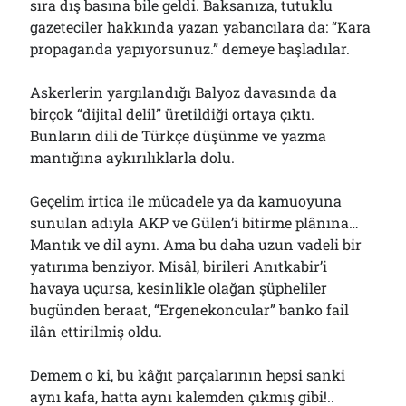
sıra dış basına bile geldi. Baksanıza, tutuklu
gazeteciler hakkında yazan yabancılara da: “Kara
propaganda yapıyorsunuz.” demeye başladılar.
Askerlerin yargılandığı Balyoz davasında da
birçok “dijital delil” üretildiği ortaya çıktı.
Bunların dili de Türkçe düşünme ve yazma
mantığına aykırılıklarla dolu.
Geçelim irtica ile mücadele ya da kamuoyuna
sunulan adıyla AKP ve Gülen’i bitirme plânına…
Mantık ve dil aynı. Ama bu daha uzun vadeli bir
yatırıma benziyor. Misâl, birileri Anıtkabir’i
havaya uçursa, kesinlikle olağan şüpheliler
bugünden beraat, “Ergenekoncular” banko fail
ilân ettirilmiş oldu.
Demem o ki, bu kâğıt parçalarının hepsi sanki
aynı kafa, hatta aynı kalemden çıkmış gibi!..