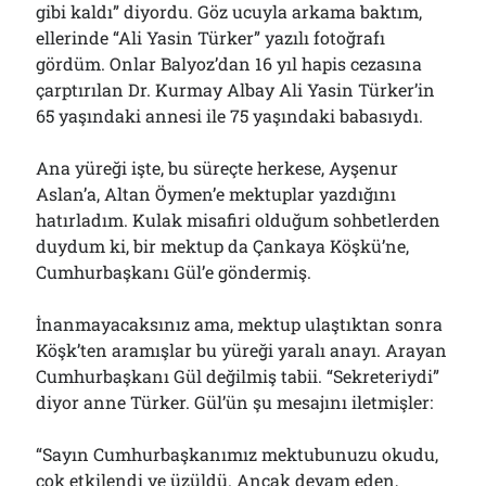
gibi kaldı” diyordu. Göz ucuyla arkama baktım,
Çağırdı!..
31/07/2026
ellerinde “Ali Yasin Türker” yazılı fotoğrafı
gördüm. Onlar Balyoz’dan 16 yıl hapis cezasına
çarptırılan Dr. Kurmay Albay Ali Yasin Türker’in
65 yaşındaki annesi ile 75 yaşındaki babasıydı.
Arşivler
Arşivler
Ana yüreği işte, bu süreçte herkese, Ayşenur
Aslan’a, Altan Öymen’e mektuplar yazdığını
hatırladım. Kulak misafiri olduğum sohbetlerden
duydum ki, bir mektup da Çankaya Köşkü’ne,
Cumhurbaşkanı Gül’e göndermiş.
İnanmayacaksınız ama, mektup ulaştıktan sonra
Köşk’ten aramışlar bu yüreği yaralı anayı. Arayan
Cumhurbaşkanı Gül değilmiş tabii. “Sekreteriydi”
diyor anne Türker. Gül’ün şu mesajını iletmişler:
“Sayın Cumhurbaşkanımız mektubunuzu okudu,
çok etkilendi ve üzüldü. Ancak devam eden,