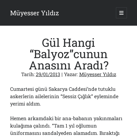
Müyesser Yıldız
ana
menüy
Yan
aç
Arama
Menü
Gül Hangi
“Balyoz”cunun
Anasını Aradı?
Son Yazılar
Tarih:
29/01/2013
| Yazar:
Müyesser Yıldız
Gazi’den Milletvekillerine Kurşun Gibi Sözler!..
07/08/2026
Cumartesi günü Sakarya Caddesi’nde tutuklu
Türkiye 2.0’a Gidiş!..
askerlerin ailelerinin “Sessiz Çığlık” eyleminde
05/08/2026
yerimi aldım.
15 Temmuz Soruları… Nasuh Mahruki’nin “Suçu”!..
03/08/2026
Hemen arkamdaki bir ana-babanın yakınmaları
Er Gaziler 20 Gün Sonra Gelen MSB Heyetine Böyle İsyan Etti:“Bizi
Teröristlere G……yle Güldürdünüz”
kulağıma çalındı. “Tam 1 yıl oğlumun
01/08/2026
üniformasını sandalyeden alamadım. Bıraktığı
Papazın “Komutanı” Ayasofya ve Patrikhane İçin ABD’yi Göreve