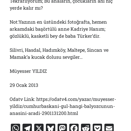
Tekrarlıyorum; Bu anaların, çocukların ahı hiç
yerde kalır mı?
Not:Yazının en üstündeki fotoğrafta, hemen
arkamdaki başörtülü anne Kadriye Hanım;
gözlüklü, kasketli bey de baba Türker’dir.
Silivri, Hasdal, Hadımköy, Maltepe, Sincan ve
Mamak’a kucak dolusu sevgiler…
Müyesser YILDIZ
29 Ocak 2013
Odatv Link: https://odatv4.com/yazar/muyesser-
yildiz/cumhurbaskani-gul-hangi-balyozcunun-
anasini-aradi-2901131200.html
W
T
X
Bl
M
F
R
P
E