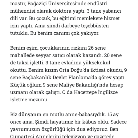
mastır, Boğaziçi Üniversitesi’nde endüstri
mühendisi olarak doktora yaptı. 3 tane yabancı
dili var. Bu çocuk, bu eğitimi memlekete hizmet
için yaptı. Ama şimdi darbeye teşebbüsten
tutuklu. Bu benim canımı çok yakıyor.
Benim eşim, çocuklarının rızkını 26 sene
mahallede seyyar satıcı olarak kazandı. 20 sene
de taksi işletti. 3 tane evladına yüksekokul
okuttu. Benim kızım Orta Doğu’da iktisat okudu, 9
sene Başbakanlık Devlet Planlama’da görev yaptı.
Küçük oğlum 9 sene Maliye Bakanlığı’nda hesap
uzmanı olarak çalıştı. O da Hacettepe İngilizce
işletme mezunu.
Biz dünyanın en mutlu anne-babasıydık. 15 ay
önce ama. Şimdi hayatımız bir kâbus oldu. Sadece
yavrumuzun özgürlüğü için dua ediyoruz. Ben
Cumartesi Annelerini televizyon ve gazetede