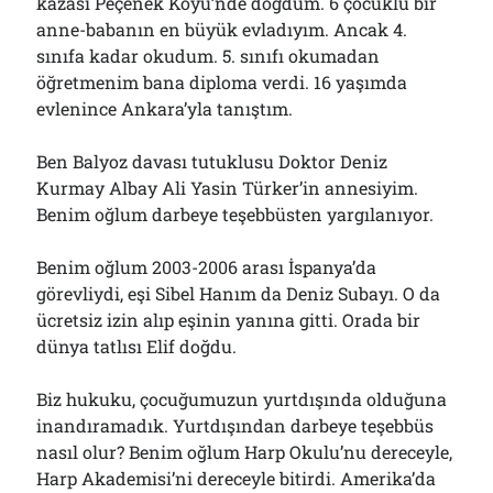
kazası Peçenek Köyü’nde doğdum. 6 çocuklu bir
anne-babanın en büyük evladıyım. Ancak 4.
sınıfa kadar okudum. 5. sınıfı okumadan
öğretmenim bana diploma verdi. 16 yaşımda
evlenince Ankara’yla tanıştım.
Ben Balyoz davası tutuklusu Doktor Deniz
Kurmay Albay Ali Yasin Türker’in annesiyim.
Benim oğlum darbeye teşebbüsten yargılanıyor.
Benim oğlum 2003-2006 arası İspanya’da
görevliydi, eşi Sibel Hanım da Deniz Subayı. O da
ücretsiz izin alıp eşinin yanına gitti. Orada bir
dünya tatlısı Elif doğdu.
Biz hukuku, çocuğumuzun yurtdışında olduğuna
inandıramadık. Yurtdışından darbeye teşebbüs
nasıl olur? Benim oğlum Harp Okulu’nu dereceyle,
Harp Akademisi’ni dereceyle bitirdi. Amerika’da