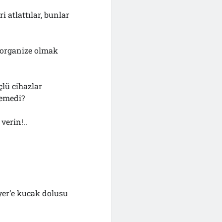
 atlattılar, bunlar
, organize olmak
lü cihazlar
lemedi?
verin!..
yer’e kucak dolusu