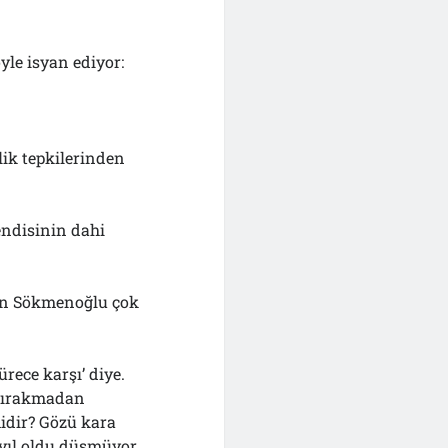
yle isyan ediyor:
lik tepkilerinden
endisinin dahi
ışan Sökmenoğlu çok
ürece karşı’ diye.
 bırakmadan
midir? Gözü kara
2 yıl oldu düşmüyor.