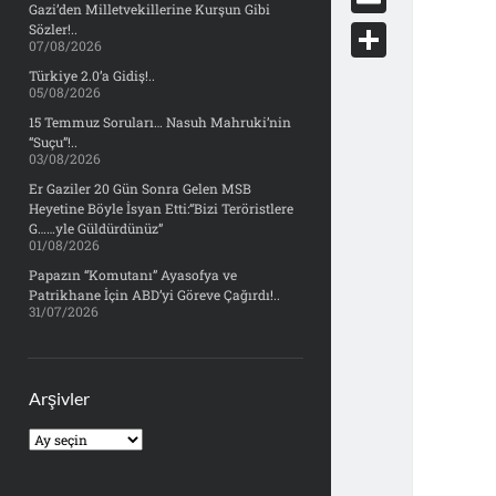
e
Gazi’den Milletvekillerine Kurşun Gibi
d
y
o
d
E
Sözler!..
b
07/08/2026
d
c
o
m
o
S
Türkiye 2.0’a Gidiş!..
i
k
05/08/2026
n
a
o
h
t
15 Temmuz Soruları… Nasuh Mahruki’nin
e
i
“Suçu”!..
k
a
03/08/2026
t
l
r
Er Gaziler 20 Gün Sonra Gelen MSB
Heyetine Böyle İsyan Etti:“Bizi Teröristlere
e
G……yle Güldürdünüz”
01/08/2026
Papazın “Komutanı” Ayasofya ve
Patrikhane İçin ABD’yi Göreve Çağırdı!..
31/07/2026
Arşivler
Arşivler