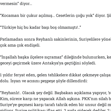
vermesin” diyor…
“Kocaman bir çukur açılmış… Cesetlerin çoğu yok” diyor. Şö
“Türkiye hiç bu kadar başı boş olmamıştı!..”
Patlamadan sonra Reyhanlı sakinlerinin, Suriyelilere yöne
çok ama çok endişeli.
“İnşallah başka ilçelere sıçramaz” dileğinde bulunurken, k
geceyi geçirmek üzere Antakya’ya geçtiğini söyledi.
1 yıldır feryat eden, gelen tehlikelere dikkat çekmeye çal
dolu. İsyan ve acısını peşpeşe şöyle dillendirdi:
“Reyhanlı!.. Olacak şey değil. Başbakan açıklama yapıyor, ‘s
Kim, sürece karşı ne yapacak Allah aşkına. PKK’nın silah
Suriye’ye geçmesi karşı tarafı tahrik eden bir unsur değil 
gidiyor. Suriye politikası iflas etti. 2 ayda gidecek dediler, 