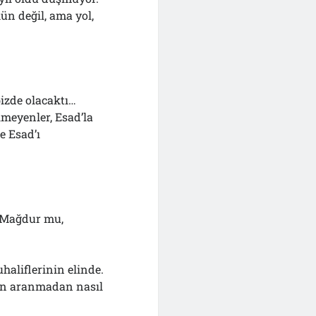
n değil, ama yol,
izde olacaktı…
meyenler, Esad’la
e Esad’ı
? Mağdur mu,
haliflerinin elinde.
yon aranmadan nasıl