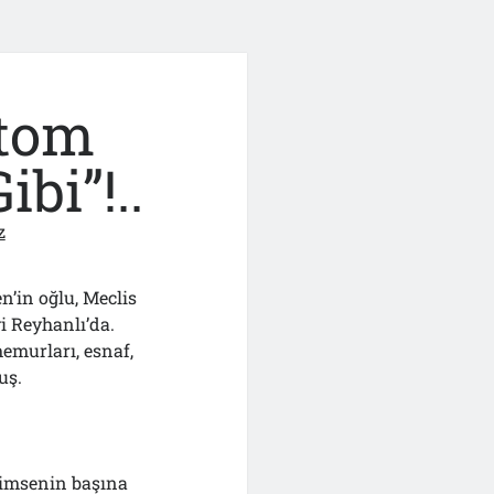
Atom
bi”!..
z
in oğlu, Meclis
 Reyhanlı’da.
emurları, esnaf,
uş.
kimsenin başına