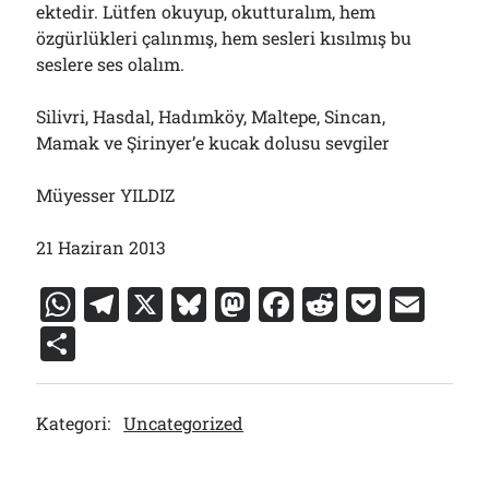
ektedir. Lütfen okuyup, okutturalım, hem
özgürlükleri çalınmış, hem sesleri kısılmış bu
seslere ses olalım.
Silivri, Hasdal, Hadımköy, Maltepe, Sincan,
Mamak ve Şirinyer’e kucak dolusu sevgiler
Müyesser YILDIZ
21 Haziran 2013
W
T
X
Bl
M
F
R
P
E
h
el
u
a
a
e
o
m
S
at
e
e
st
c
d
c
ai
h
s
gr
s
o
e
di
k
l
ar
Kategori:
Uncategorized
A
a
k
d
b
t
et
e
p
m
y
o
o