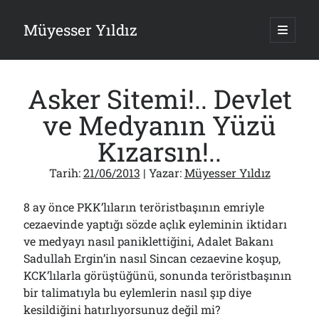
Müyesser Yıldız
ana
menüy
Yan
aç
Arama
Menü
Asker Sitemi!.. Devlet
ve Medyanın Yüzü
Kızarsın!..
Son Yazılar
Tarih:
21/06/2013
| Yazar:
Müyesser Yıldız
Gazi’den Milletvekillerine Kurşun Gibi Sözler!..
07/08/2026
8 ay önce PKK’lıların teröristbaşının emriyle
Türkiye 2.0’a Gidiş!..
cezaevinde yaptığı sözde açlık eyleminin iktidarı
05/08/2026
ve medyayı nasıl paniklettiğini, Adalet Bakanı
15 Temmuz Soruları… Nasuh Mahruki’nin “Suçu”!..
03/08/2026
Sadullah Ergin’in nasıl Sincan cezaevine koşup,
KCK’lılarla görüştüğünü, sonunda teröristbaşının
Er Gaziler 20 Gün Sonra Gelen MSB Heyetine Böyle İsyan Etti:“Bizi
Teröristlere G……yle Güldürdünüz”
bir talimatıyla bu eylemlerin nasıl şıp diye
01/08/2026
kesildiğini hatırlıyorsunuz değil mi?
Papazın “Komutanı” Ayasofya ve Patrikhane İçin ABD’yi Göreve