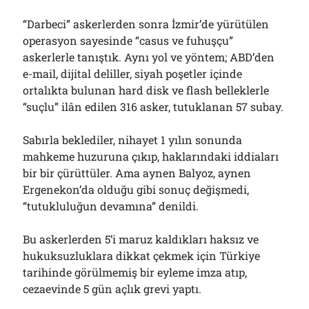
Çağırdı!..
31/07/2026
“Darbeci” askerlerden sonra İzmir’de yürütülen
operasyon sayesinde “casus ve fuhuşçu”
askerlerle tanıştık. Aynı yol ve yöntem; ABD’den
e-mail, dijital deliller, siyah poşetler içinde
Arşivler
ortalıkta bulunan hard disk ve flash belleklerle
Arşivler
“suçlu” ilân edilen 316 asker, tutuklanan 57 subay.
Sabırla beklediler, nihayet 1 yılın sonunda
mahkeme huzuruna çıkıp, haklarındaki iddiaları
bir bir çürüttüler. Ama aynen Balyoz, aynen
Ergenekon’da olduğu gibi sonuç değişmedi,
“tutukluluğun devamına” denildi.
Bu askerlerden 5’i maruz kaldıkları haksız ve
hukuksuzluklara dikkat çekmek için Türkiye
tarihinde görülmemiş bir eyleme imza atıp,
cezaevinde 5 gün açlık grevi yaptı.