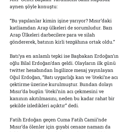
Çağırdı!..
aynen şöyle konuştu:
31/07/2026
“Bu yapılanlar kimin işine yarıyor? Mısır’daki
katliamdan Arap ülkeleri de sorumludur. Bazı
Arşivler
Arap Ülkeleri darbecilere para ve silah
göndererek, batının kirli tezgâhına ortak oldu.”
Arşivler
Batı’ya en anlamlı tepki ise Başbakan Erdoğan’ın
oğlu Bilal Erdoğan’dan geldi. Olayların ilk günü
twitter hesabından İngilizce mesaj yayınlayan
Oğul Erdoğan, “Batı uygarlığı kan ve ‘öteki’ne acı
çektirme üzerine kurulmuştur. Bundan dolayı
Mısır’da bugün ‘öteki’nin acı çekmesini ve
kanının akıtılmasını, neden bu kadar rahat bir
şekilde izledikleri açıktır” dedi.
Fatih Erdoğan geçen Cuma Fatih Camii’nde
Mısır’da ölenler için gıyabi cenaze namazı da