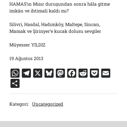
HAMAS’ın Mısır duruşundan sonra hâla gitme
imkân ve ihtimali kaldı mı?
Silivri, Hasdal, Hadımköy, Maltepe, Sincan,
Mamak ve Şirinyer’e kucak dolusu sevgiler
Müyesser YILDIZ
19 Ağustos 2013
W
T
X
Bl
M
F
R
P
E
h
el
u
a
a
e
o
m
S
at
e
e
st
c
d
c
ai
h
s
gr
s
o
e
di
k
l
ar
Kategori:
Uncategorized
A
a
k
d
b
t
et
e
p
m
y
o
o