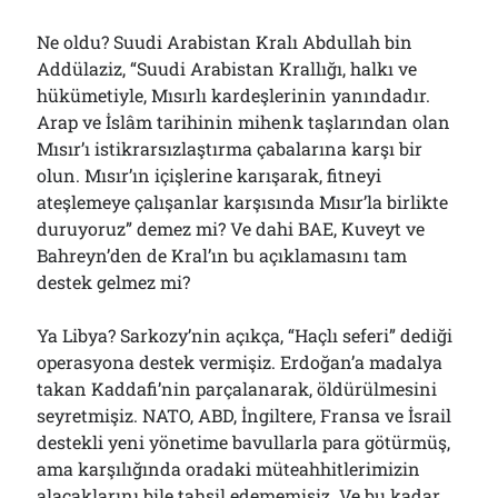
Ne oldu? Suudi Arabistan Kralı Abdullah bin
Addülaziz, “Suudi Arabistan Krallığı, halkı ve
hükümetiyle, Mısırlı kardeşlerinin yanındadır.
Arap ve İslâm tarihinin mihenk taşlarından olan
Mısır’ı istikrarsızlaştırma çabalarına karşı bir
olun. Mısır’ın içişlerine karışarak, fitneyi
ateşlemeye çalışanlar karşısında Mısır’la birlikte
duruyoruz” demez mi? Ve dahi BAE, Kuveyt ve
Bahreyn’den de Kral’ın bu açıklamasını tam
destek gelmez mi?
Ya Libya? Sarkozy’nin açıkça, “Haçlı seferi” dediği
operasyona destek vermişiz. Erdoğan’a madalya
takan Kaddafi’nin parçalanarak, öldürülmesini
seyretmişiz. NATO, ABD, İngiltere, Fransa ve İsrail
destekli yeni yönetime bavullarla para götürmüş,
ama karşılığında oradaki müteahhitlerimizin
alacaklarını bile tahsil edememişiz. Ve bu kadar