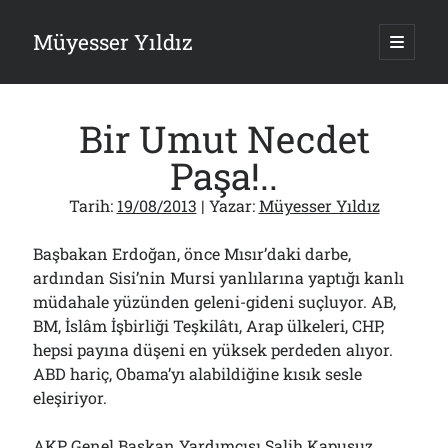
Müyesser Yıldız
ana
menüy
Yan
aç
Arama
Menü
Bir Umut Necdet
Paşa!..
Tarih:
19/08/2013
| Yazar:
Müyesser Yıldız
Son Yazılar
Başbakan Erdoğan, önce Mısır’daki darbe,
Gazi’den Milletvekillerine Kurşun Gibi Sözler!..
07/08/2026
ardından Sisi’nin Mursi yanlılarına yaptığı kanlı
müdahale yüzünden geleni-gideni suçluyor. AB,
Türkiye 2.0’a Gidiş!..
05/08/2026
BM, İslâm İşbirliği Teşkilâtı, Arap ülkeleri, CHP,
15 Temmuz Soruları… Nasuh Mahruki’nin “Suçu”!..
hepsi payına düşeni en yüksek perdeden alıyor.
03/08/2026
ABD hariç, Obama’yı alabildiğine kısık sesle
Er Gaziler 20 Gün Sonra Gelen MSB Heyetine Böyle İsyan Etti:“Bizi
eleşiriyor.
Teröristlere G……yle Güldürdünüz”
01/08/2026
AKP Genel Başkan Yardımcısı Salih Kapusuz
Papazın “Komutanı” Ayasofya ve Patrikhane İçin ABD’yi Göreve