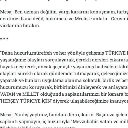
Mesaj: Ben uzman değilim, yargı kararını konuşmam, tart
derdinizi bana değil, hükümete ve Meclis’e anlatın. Gerisini
vicdanına bırakın.
* * *
“Daha huzurlu,müreffeh ve her yönüyle gelişmiş TÜRKİYE h
yaşadığımız olayları sorgulayarak, gerekli dersleri çıkarara
hayata geçirerek, ancak geçmişte yaşanmış hadiselere takı
olayları sürekli olarak gündemde tutmayarak, geleceğimize 
yaparak ve bunları uygulama alanına sokarak, birlik ve ber
huzurumuzu koruyarak, birbirimizi dinleyerek ve anlayar
VATAN ve MİLLET olduğunda saplantılarımızı bir kenara b
‘HERŞEY TÜRKİYE İÇİN’ diyerek ulaşabileceğimize inanıyo
Mesaj: Yanlış yaptınız, bundan ders çıkarın. Başınıza gelen
saplantı yapmayın, iç huzuruyla “Mevzubahis vatan ve mille