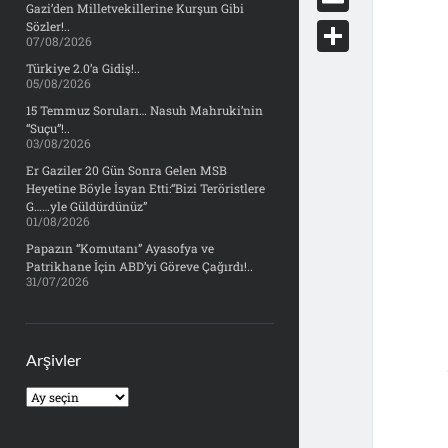
e
Gazi’den Milletvekillerine Kurşun Gibi
d
y
o
d
E
Sözler!..
b
07/08/2026
d
c
o
m
o
S
Türkiye 2.0’a Gidiş!..
i
k
05/08/2026
n
a
o
h
t
15 Temmuz Soruları… Nasuh Mahruki’nin
e
i
“Suçu”!..
k
a
03/08/2026
t
l
r
Er Gaziler 20 Gün Sonra Gelen MSB
Heyetine Böyle İsyan Etti:“Bizi Teröristlere
e
G……yle Güldürdünüz”
01/08/2026
Papazın “Komutanı” Ayasofya ve
Patrikhane İçin ABD’yi Göreve Çağırdı!..
31/07/2026
Arşivler
Arşivler