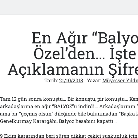
En Ağır “Balyo
Özel’den… İşte
Açıklamanın Şifr
Tarih:
21/10/2013
| Yazar:
Müyesser Yıldı
Tam 12 gün sonra konuştu… Bir konuştu, pir konuştu… Kend
arkadaşlarına en ağır “BALYOZ”u indirdi… Arkadaşlarının “a
ama bir “geçmiş olsun” dileğinde bile bulunmadan “Başka k
Genelkurmay Karargâhı, Balyoz hesabını kapattı…
9 Ekim kararından beri süren dikkat çekici suskunluk için