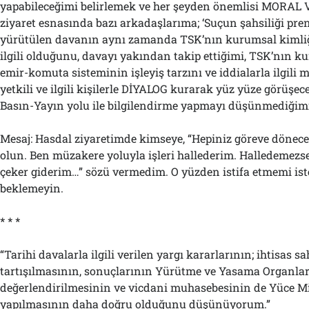
yapabileceğimi belirlemek ve her şeyden önemlisi MORAL 
ziyaret esnasında bazı arkadaşlarıma; ‘Suçun şahsiliği pren
yürütülen davanın aynı zamanda TSK’nın kurumsal kimliğ
ilgili olduğunu, davayı yakından takip ettiğimi, TSK’nın ku
emir-komuta sisteminin işleyiş tarzını ve iddialarla ilgili m
yetkili ve ilgili kişilerle DİYALOG kurarak yüz yüze görüşe
Basın-Yayın yolu ile bilgilendirme yapmayı düşünmediğimi’
Mesaj: Hasdal ziyaretimde kimseye, “Hepiniz göreve dönece
olun. Ben müzakere yoluyla işleri hallederim. Halledemezse
çeker giderim…” sözü vermedim. O yüzden istifa etmemi is
beklemeyin.
* * *
“Tarihi davalarla ilgili verilen yargı kararlarının; ihtisas s
tartışılmasının, sonuçlarının Yürütme ve Yasama Organlar
değerlendirilmesinin ve vicdani muhasebesinin de Yüce Mi
yapılmasının daha doğru olduğunu düşünüyorum.”