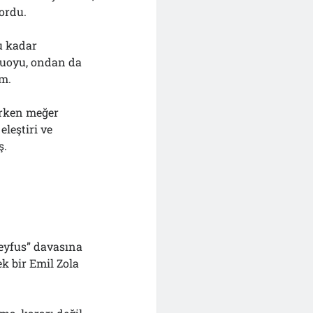
yordu.
u kadar
muoyu, ondan da
ım.
erken meğer
leştiri ve
ş.
reyfus” davasına
ek bir Emil Zola