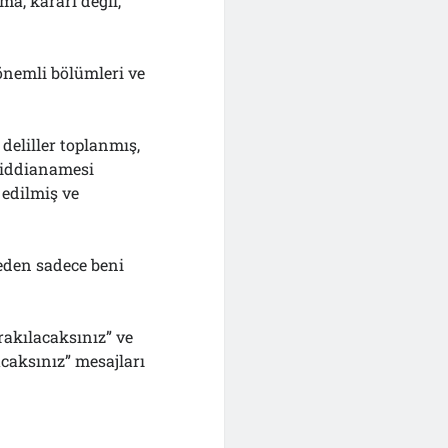
a, kararı değil,
önemli bölümleri ve
deliller toplanmış,
 iddianamesi
edilmiş ve
eden sadece beni
ırakılacaksınız” ve
caksınız” mesajları