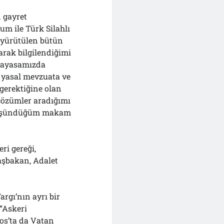
n gayret
um ile Türk Silahlı
i yürütülen bütün
arak bilgilendiğimi
Anayasamızda
 yasal mevzuata ve
 gerektiğine olan
çözümler aradığımı
ı düşündüğüm makam
ri gereği,
aşbakan, Adalet
rgı’nın ayrı bir
 “Askeri
tos’ta da Vatan