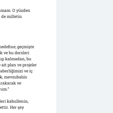
ışmam. O yüzden
 de milletin
edefine; geçmişte
k ve bu dersleri
lıp kalmadan, bu
ait plan ve projeler
aberliğimizi ve iç
ak, mevzubahis
ırakarak ve
rum.”
leri kabullenin,
ttir. Her şey