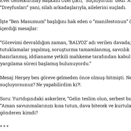
Evet Genelkurmay Başkanı Özel çıktı, “Suçluyorum” dedi. Am
“Dreyfusları” yani, silah arkadaşlarıyla, ailelerini suçladı.
İşte “Ben Masumum” başlığını hak eden o “manifestonun” 
içerdiği mesajlar:
“Görevimi devraldığım zaman, ‘BALYOZ’ adı verilen davada; 
tutuklamalar yapılmış, soruşturma tamamlanmış, savcılık
hazırlanmış, iddianame yetkili mahkeme tarafından kabul 
yargılama süreci başlamış bulunuyordu.”
Mesaj: Herşey ben göreve gelmeden önce olmuş-bitmişti. N
suçluyorsunuz? Ne yapabilirdim ki?!.
Soru: Yurtdışındaki askerlere, “Gelin teslim olun, serbest b
“Aman savunmalarınızı kısa tutun, dava bitecek ve kurtula
gönderen kimdi?
* * *