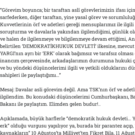
“Görevim boyunca; bir taraftan aslî görevlerimizin ifası içi
sarfederken, diğer taraftan, yine yasal görev ve sorumluluğ
Kuvvetlerinin örf ve adetleri gereği mensuplarımız ile ilgil
soruşturma ve davalarla yakından ilgilendiğimi, günlük ol
ve halen de ilgilenmeye ve bilgilenmeye devam ettiğimi, 
belirtilen ‘DEMOKRATİKHUKUK DEVLETİ’ ilkesine, mevcut
YARGI’nın ayrı bir ‘ERK’ olarak bağımsız ve tarafsız olması
inancım çerçevesinde, arkadaşlarımın durumuna hukuki 
ve bu yöndeki düşüncelerimi ilgili ve yetkili oldukların
sahipleri ile paylaştığımı…”
Mesaj: Davalar asli görevim değil. Ama TSK’nın örf ve adetle
ilgilendim. Bu konudaki düşüncelerimi Cumhurbaşkanı, B
Bakanı ile paylaştım. Elimden gelen budur!..
Açıklamada, büyük harflerle “demokratik hukuk devleti… Ya
erk” olduğu vurgusu yapılıyor ya, burada bir parantez açıp,
kaynakların” 10 Ağustos’ta Milliyet’ten Fikret Bila, 11 Ağus