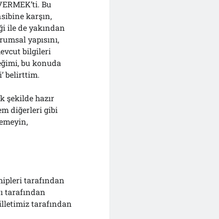
VERMEK’ti. Bu
sibine karşın,
i ile de yakından
rumsal yapısını,
evcut bilgileri
ceğimi, bu konuda
 belirttim.
k şekilde hazır
m diğerleri gibi
temeyin,
ahipleri tarafından
ı tarafından
lletimiz tarafından