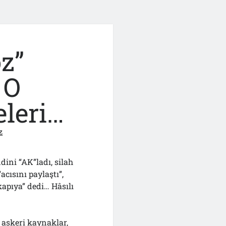
z”
 O
eleri…
z
ini “AK”ladı, silah
cısını paylaştı”,
apıya” dedi… Hâsılı
 askeri kaynaklar,