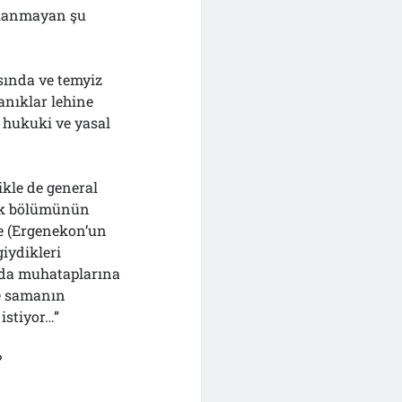
anlanmayan şu
sında ve temyiz
anıklar lehine
e hukuki ve yasal
kle de general
yük bölümünün
le (Ergenekon’un
iydikleri
rda muhataplarına
le samanın
istiyor…”
?