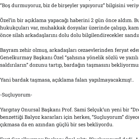
“Boş durmuyoruz, biz de birşeyler yapıyoruz” bilgisini veri
Özel’in bir açıklama yapacağı haberini 2 gün önce aldım. B
hukukçuları var, muhakkak dosyalar üzerinde çalışıp, ka
önce silah arkadaşlarını dolu dolu bilgilendirecekler sand
Bayram zehir olmuş, arkadaşları cezaevlerinden feryat ed
Genelkurmay Başkanı Özel “şahsına yönelik sözlü ve yazılı e
saldırıların” dozunu tartıp, bardağın taşmasını bekliyormu
Yani bardak taşmasa, açıklama falan yapılmayacakmış!..
-Suçluyorum-
Yargıtay Onursal Başkanı Prof. Sami Selçuk’un yeni bir “D
benzettiği Balyoz kararları için herkes, “Suçluyorum” diyec
çıkmasa da en azından güçlü bir ses bekliyordu.