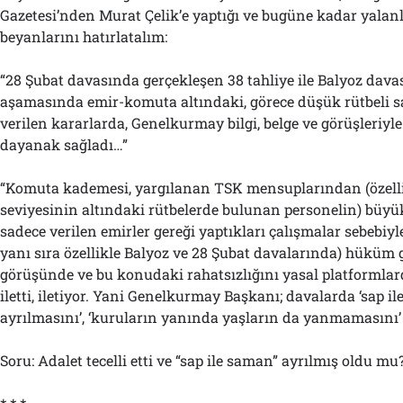
Gazetesi’nden Murat Çelik’e yaptığı ve bugüne kadar yal
beyanlarını hatırlatalım:
“28 Şubat davasında gerçekleşen 38 tahliye ile Balyoz dava
aşamasında emir-komuta altındaki, görece düşük rütbeli s
verilen kararlarda, Genelkurmay bilgi, belge ve görüşleriyl
dayanak sağladı…”
“Komuta kademesi, yargılanan TSK mensuplarından (özelli
seviyesinin altındaki rütbelerde bulunan personelin) bü
sadece verilen emirler gereği yaptıkları çalışmalar sebebiy
yanı sıra özellikle Balyoz ve 28 Şubat davalarında) hüküm g
görüşünde ve bu konudaki rahatsızlığını yasal platformla
iletti, iletiyor. Yani Genelkurmay Başkanı; davalarda ‘sap i
ayrılmasını’, ‘kuruların yanında yaşların da yanmamasını’ 
Soru: Adalet tecelli etti ve “sap ile saman” ayrılmış oldu mu