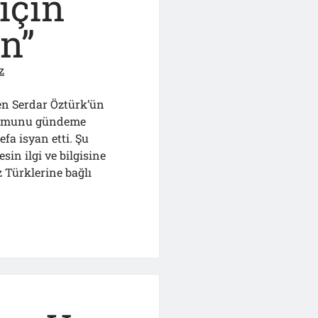
için
n”
z
en Serdar Öztürk’ün
urumunu gündeme
fa isyan etti. Şu
in ilgi ve bilgisine
Türklerine bağlı
lmesi