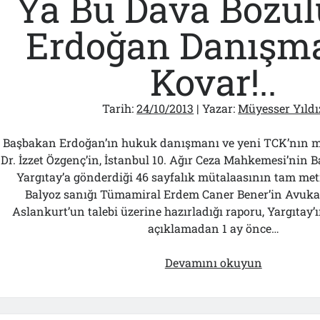
Ya Bu Dava Bozul
için
AKP’ye
Erdoğan Danışm
oy
verin”
Kovar!..
Tarih:
24/10/2013
| Yazar:
Müyesser Yıldı
Başbakan Erdoğan’ın hukuk danışmanı ve yeni TCK’nın m
Dr. İzzet Özgenç’in, İstanbul 10. Ağır Ceza Mahkemesi’nin Ba
Yargıtay’a gönderdiği 46 sayfalık mütalaasının tam metn
Balyoz sanığı Tümamiral Erdem Caner Bener’in Avuka
Aslankurt’un talebi üzerine hazırladığı raporu, Yargıtay
açıklamadan 1 ay önce…
Ya
Devamını okuyun
Bu
Dava
Bozulur,