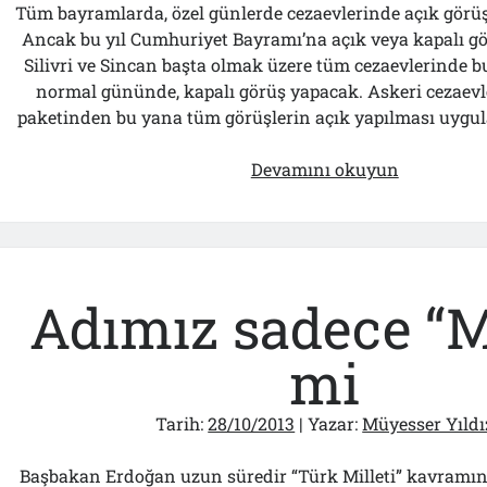
Tüm bayramlarda, özel günlerde cezaevlerinde açık görüşe
Ancak bu yıl Cumhuriyet Bayramı’na açık veya kapalı gö
Silivri ve Sincan başta olmak üzere tüm cezaevlerinde b
normal gününde, kapalı görüş yapacak. Askeri cezaevle
paketinden bu yana tüm görüşlerin açık yapılması uygul
Bakan
Devamını okuyun
Ergin’i
cezaevleri
dinleyen
yok
Adımız sadece “Mi
mi
Tarih:
28/10/2013
| Yazar:
Müyesser Yıldı
Başbakan Erdoğan uzun süredir “Türk Milleti” kavramın