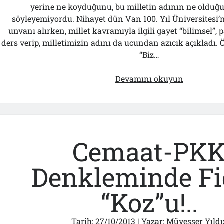
yerine ne koyduğunu, bu milletin adının ne olduğu
söyleyemiyordu. Nihayet dün Van 100. Yıl Üniversitesi’
unvanı alırken, millet kavramıyla ilgili gayet “bilimsel”, 
ders verip, milletimizin adını da ucundan azıcık açıkladı. Ö
“Biz…
Adımız
Devamını okuyun
sadece
“Millet”
mi
Cemaat-PK
Denkleminde F
“Koz”u!..
Tarih:
27/10/2013
| Yazar:
Müyesser Yıldı