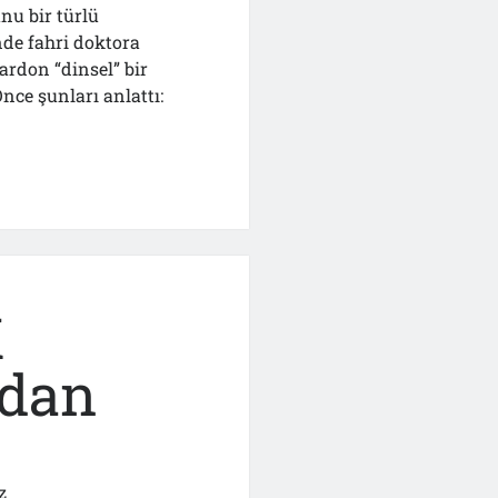
nu bir türlü
nde fahri doktora
pardon “dinsel” bir
nce şunları anlattı:
K
idan
z