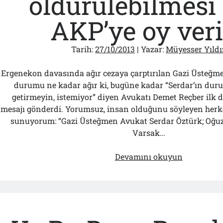
öldürülebilmesi 
AKP’ye oy veri
Tarih:
27/10/2013
| Yazar:
Müyesser Yıldı
Ergenekon davasında ağır cezaya çarptırılan Gazi Üsteğm
durumu ne kadar ağır ki, bugüne kadar “Serdar’ın d
getirmeyin, istemiyor” diyen Avukatı Demet Reçber ilk de
mesajı gönderdi. Yorumsuz, insan olduğunu söyleyen herkes
sunuyorum: “Gazi Üsteğmen Avukat Serdar Öztürk; Oğuz 
Varsak…
“Bu
Devamını okuyun
gazinin
en
kısa
zamanda
öldürülebi