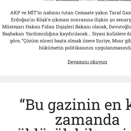
AKP ve MİT’in nabzını tutan Cemaate yakın Taraf Gaz
Erdoğan’ın Köşk’e çıkması sonrasına ilişkin şu senar
Müsteşarı Hakan Fidan Dışişleri Bakanı olacak, Davutoğl
Başbakan Yardımcılığına kaydırılacak… Siyasi kulislere d
göre, “Çözüm süreci başta olmak üzere Suriye, Mısır gi
hükümetin politikasının uygulanmasınd
Cemaat-
Devamını okuyun
PKK
Denklemi
Fidan
“Koz”u!..
“Bu gazinin en 
zamanda