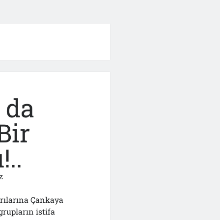
a da
Bir
!..
z
ğrılarına Çankaya
rupların istifa