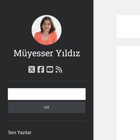
Müyesser Yıldız
twitter
facebook
youtube
rss
Yan
Arama
Menü
Son Yazılar