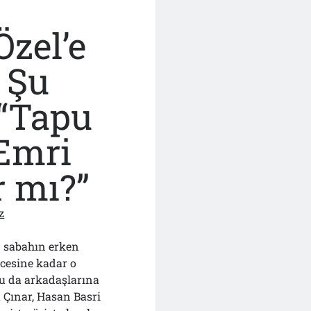
zel’e
nı
 Şu
“Tapu
Emri
r mı?”
z
n sabahın erken
cesine kadar o
ğu da arkadaşlarına
Çınar, Hasan Basri