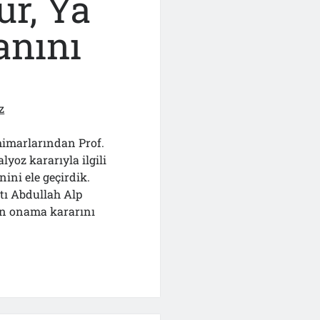
ur, Ya
anını
z
imarlarından Prof.
lyoz kararıyla ilgili
ini ele geçirdik.
tı Abdullah Alp
’ın onama kararını