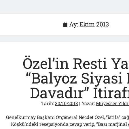
Ay:
Ekim 2013
Özel’in Resti Y
“Balyoz Siyasi 
Davadır” İtirafı
Tarih:
30/10/2013
| Yazar:
Müyesser Yıldı
Genelkurmay Başkanı Orgeneral Necdet Özel, “istifa” ça
Köşkü’ndeki resepsiyonda cevap verip, “Bazı marjinal g