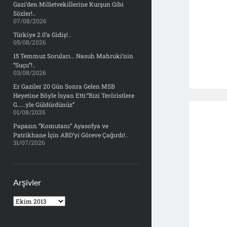
Gazi’den Milletvekillerine Kurşun Gibi
Sözler!..
07/08/2026
Türkiye 2.0’a Gidiş!..
05/08/2026
15 Temmuz Soruları… Nasuh Mahruki’nin
“Suçu”!..
03/08/2026
Er Gaziler 20 Gün Sonra Gelen MSB
Heyetine Böyle İsyan Etti:“Bizi Teröristlere
G……yle Güldürdünüz”
01/08/2026
Papazın “Komutanı” Ayasofya ve
Patrikhane İçin ABD’yi Göreve Çağırdı!..
31/07/2026
Arşivler
Arşivler