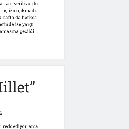
 izin veriliyordu.
rüş izni çıkmadı.
u hafta da herkes
rinde ise yargı
amasına geçildi.…
nde
llet”
z
ı reddediyor, ama