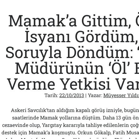
Ya
Erdoğan
Mamak’a Gittim, Ö
Danışmanı
Kovar!..
İsyanı Gördüm,
Soruyla Döndüm: 
Müdürünün ‘Öl’ 
Verme Yetkisi Va
Tarih:
22/10/2013
| Yazar:
Müyesser Yıldı
Askeri Savcılık’tan aldığım kapalı görüş izniyle, bugü
saatlerinde Mamak yollarına düştüm. Daha 13 gün ön
cezaevinde olup, Yargıtay kararıyla tahliye edilenlerin ço
destek için Mamak’a koşmuştu. Orkun Gökalp, Fatih Musa 