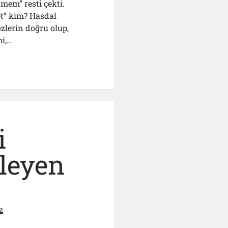
mem” resti çekti.
t” kim? Hasdal
özlerin doğru olup,
mi,…
i
nleyen
z