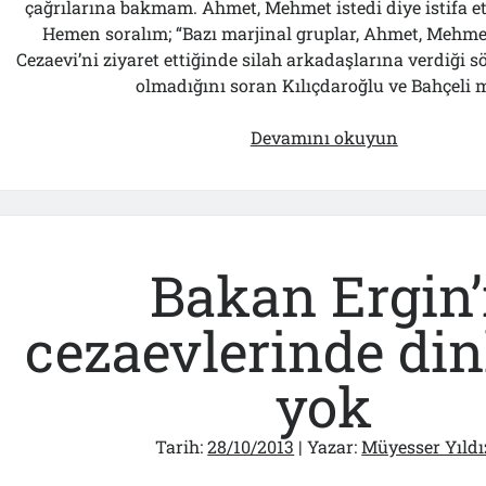
çağrılarına bakmam. Ahmet, Mehmet istedi diye istifa et
Hemen soralım; “Bazı marjinal gruplar, Ahmet, Mehme
Cezaevi’ni ziyaret ettiğinde silah arkadaşlarına verdiği s
olmadığını soran Kılıçdaroğlu ve Bahçeli 
Özel’in
Devamını okuyun
Resti
Ya
da
“Balyoz
Siyasi
Bakan Ergin’
Bir
Davadır”
cezaevlerinde di
İtirafı!..
yok
Tarih:
28/10/2013
| Yazar:
Müyesser Yıldı