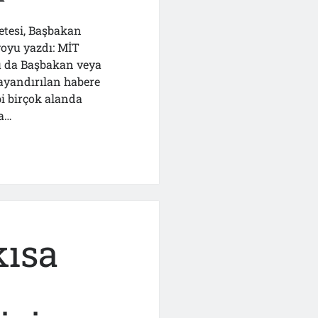
etesi, Başbakan
yoyu yazdı: MİT
u da Başbakan veya
ayandırılan habere
bi birçok alanda
a…
nde
kısa