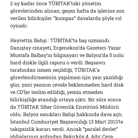
2 ay kadar önce TÜBİTAK’taki yönetim
Bölmediğiniz Bir O Kalmıştı!..
29/07/2026
görevlerinden alınan, geçen hafta da işlerine son
verilen bilirkişiler “kumpas” davalarda şöyle rol
oynadı:
Arşivler
Hayrettin Bahşi : TÜBİTAK’ta baş uzmandı.
Arşivler
Danıştay cinayeti, Ergenekon’da Gazeteci-Yazar
Mustafa Balbay’ın bilgisayarı ve Balyoz’da 5 nolu
hard diskle ilgili raporu o verdi. Başsavcı
tarafından ismen seçildiği, TÜBiTAK’a
görevlendirmesinin yapılması için yazı yazıldığı
gün, yani yazının cevabı beklenmeden hard disk
ve CD’ler teslim edildiği, yemin etmeden
bilirkişiliğe atandığı ortaya çıktı. Bir süre sonra
da TÜBİTAK Siber Güvenlik Enstitüsü Müdürü
oldu. Balyoz sanıkları Bahşi hakkında dava açtı.
İstanbul Cumhuriyet Başsavcılığı 13 Mart 2013’te
takipsizlik kararı verdi. Ancak “paralel devlet”
iddialarının ardından Bakırköy 4. Ağır Ceza