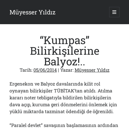
Müyesser Yıldız
ana
menüy
Yan
aç
Arama
Menü
“Kumpas”
Bilirkişilerine
Balyoz!..
Son Yazılar
Tarih:
05/06/2014
| Yazar:
Müyesser Yıldız
Türkiye 2.0’a Gidiş!..
05/08/2026
Ergenekon ve Balyoz davalarında kilit rol
15 Temmuz Soruları… Nasuh Mahruki’nin “Suçu”!..
oynayan bilirkişiler TÜBİTAK’tan atıldı. Atılma
03/08/2026
kararı noter tebligatıyla bildirilen bilirkişilerin
Er Gaziler 20 Gün Sonra Gelen MSB Heyetine Böyle İsyan Etti:“Bizi
dava açıp, kuruma geri dönmelerini önlemek için
Teröristlere G……yle Güldürdünüz”
01/08/2026
yüklü miktarda tazminat ödendiği de öğrenildi.
Papazın “Komutanı” Ayasofya ve Patrikhane İçin ABD’yi Göreve
Çağırdı!..
“Paralel devlet” savaşının başlamasının ardından
31/07/2026