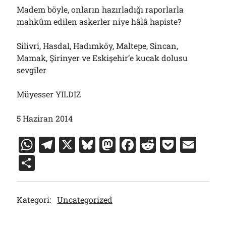
Madem böyle, onların hazırladığı raporlarla
mahkûm edilen askerler niye hâlâ hapiste?
Silivri, Hasdal, Hadımköy, Maltepe, Sincan,
Mamak, Şirinyer ve Eskişehir’e kucak dolusu
sevgiler
Müyesser YILDIZ
5 Haziran 2014
W
T
X
Bl
M
F
R
P
E
h
el
u
a
a
e
o
m
S
at
e
e
st
c
d
c
ai
h
s
gr
s
o
e
di
k
l
ar
Kategori:
Uncategorized
A
a
k
d
b
t
et
e
p
m
y
o
o