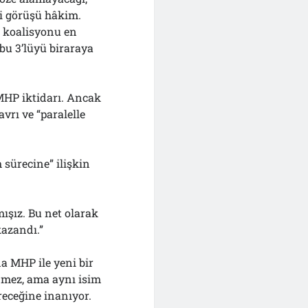
i görüşü hâkim.
P koalisyonu en
 bu 3’lüyü biraraya
MHP iktidarı. Ancak
vrı ve “paralelle
 sürecine” ilişkin
ışız. Bu net olarak
kazandı.”
a MHP ile yeni bir
inmez, ama aynı isim
eceğine inanıyor.