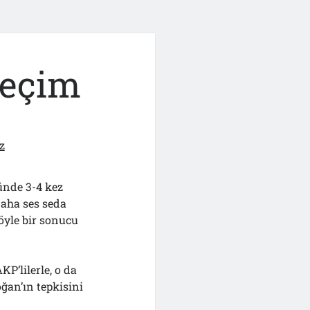
seçim
z
ünde 3-4 kez
aha ses seda
öyle bir sonucu
P’lilerle, o da
ğan’ın tepkisini