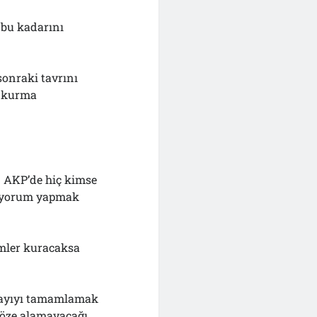
 bu kadarını
sonraki tavrını
t kurma
n AKP’de hiç kimse
e yorum yapmak
imler kuracaksa
sayıyı tamamlamak
 göze alamayacağı,