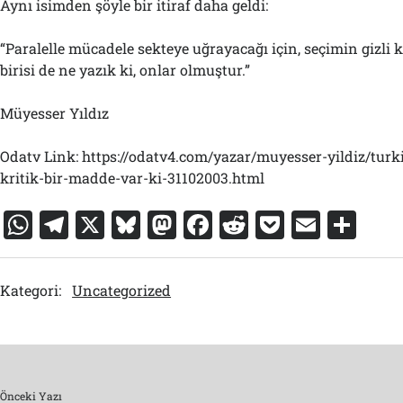
Aynı isimden şöyle bir itiraf daha geldi:
“Paralelle mücadele sekteye uğrayacağı için, seçimin gizl
birisi de ne yazık ki, onlar olmuştur.”
Müyesser Yıldız
Odatv Link: https://odatv4.com/yazar/muyesser-yildiz/turkiye
kritik-bir-madde-var-ki-31102003.html
W
T
X
Bl
M
F
R
P
E
S
h
el
u
a
a
e
o
m
h
at
e
e
st
c
d
c
ai
ar
Kategori:
Uncategorized
s
gr
s
o
e
di
k
l
e
A
a
k
d
b
t
et
p
m
y
o
o
p
n
o
Önceki Yazı