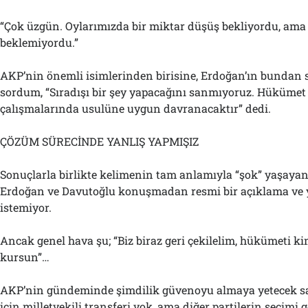
“Çok üzgün. Oylarımızda bir miktar düşüş bekliyordu, ama
beklemiyordu.”
AKP’nin önemli isimlerinden birisine, Erdoğan’ın bundan 
sordum, “Sıradışı bir şey yapacağını sanmıyoruz. Hüküme
çalışmalarında usulüne uygun davranacaktır” dedi.
ÇÖZÜM SÜRECİNDE YANLIŞ YAPMIŞIZ
Sonuçlarla birlikte kelimenin tam anlamıyla “şok” yaşaya
Erdoğan ve Davutoğlu konuşmadan resmi bir açıklama v
istemiyor.
Ancak genel hava şu; “Biz biraz geri çekilelim, hükümeti k
kursun”…
AKP’nin gündeminde şimdilik güvenoyu almaya yetecek 
için milletvekili transferi yok, ama diğer partilerin seçimi