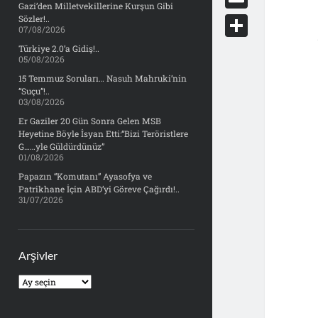
e
Gazi’den Milletvekillerine Kurşun Gibi
d
y
o
d
E
Sözler!..
b
07/08/2026
d
c
o
m
o
S
Türkiye 2.0’a Gidiş!..
i
k
05/08/2026
n
a
o
h
t
15 Temmuz Soruları… Nasuh Mahruki’nin
e
i
“Suçu”!..
k
a
03/08/2026
t
l
r
Er Gaziler 20 Gün Sonra Gelen MSB
Heyetine Böyle İsyan Etti:“Bizi Teröristlere
e
G……yle Güldürdünüz”
01/08/2026
Papazın “Komutanı” Ayasofya ve
Patrikhane İçin ABD’yi Göreve Çağırdı!..
31/07/2026
Arşivler
Arşivler