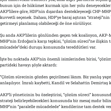
bunun için de hükümet kurmak için her yolu deneyecekler
AKP’lilere göre, HDP’nin dışardan destekleyeceği CHP-MH
kuvvetli seçenek. Dahası, HDP’ye baraj aştıran “strateji”nin
getirmeyi planlamış olabileceği de öne sürülüyor.
Şu anda AKP’lilerin gönlünden geçen tek koalisyon, AKP-
MHP’nin Erdoğan’a karşı tepkisi, “çözüm süreci”ne ilişkin ta
mücadele”deki duruşu konusunda tereddütleri var.
İşte bu noktada AKP’nin önemli isimlerinden birisi, “çözüm
partideki havayı şöyle aktardı:
“Çözüm sürecinin gözden geçirilmesi lâzım. Biz yanlış yapm
anlaşılıyor. İmralı kaybetti, Kandil ve Selahattin Demirtaş 
AKP’li yöneticinin bu özeleştirisi, “çözüm süreci” konusund
strateji belirleyebilecekleri konusunda bir mesaj mıdır bil
MHP’nin “paralelle mücadelede” kendilerine tam destek ver