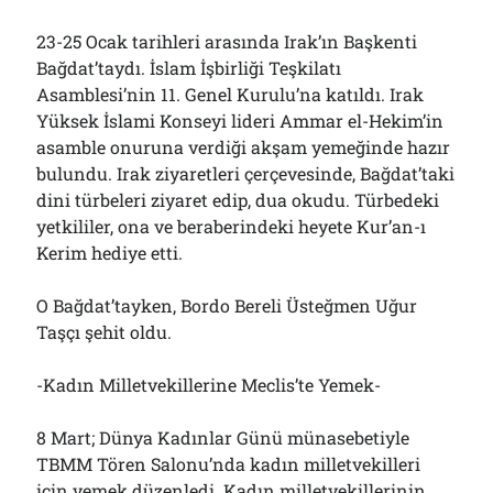
23-25 Ocak tarihleri arasında Irak’ın Başkenti
Bağdat’taydı. İslam İşbirliği Teşkilatı
Asamblesi’nin 11. Genel Kurulu’na katıldı. Irak
Yüksek İslami Konseyi lideri Ammar el-Hekim’in
asamble onuruna verdiği akşam yemeğinde hazır
bulundu. Irak ziyaretleri çerçevesinde, Bağdat’taki
dini türbeleri ziyaret edip, dua okudu. Türbedeki
yetkililer, ona ve beraberindeki heyete Kur’an-ı
Kerim hediye etti.
O Bağdat’tayken, Bordo Bereli Üsteğmen Uğur
Taşçı şehit oldu.
-Kadın Milletvekillerine Meclis’te Yemek-
8 Mart; Dünya Kadınlar Günü münasebetiyle
TBMM Tören Salonu’nda kadın milletvekilleri
için yemek düzenledi. Kadın milletvekillerinin