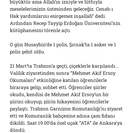
büyüktür ama Allah’ın izniyle ve lütfuyla
meselelerimizin üstesinden geleceğiz. Cenab-ı
Hak yardımlarını esirgemez inşallah” dedi.
Ardından Recep Tayyip Erdoğan Üniversitesi’nin
kütüphanesini törenle açtı.
O gün Nusaybin’de 1 polis, Şırnak’ta 1 asker ve 1
polis şehit oldu.
21 Mart’ta Trabzon’a geçti, çiçeklerle karşılandı…
Valilik ziyaretinden sonra “Mehmet Akif Ersoy
Okumaları” etkinliğine katılan öğrencilerle
biraraya gelip, sohbet etti. Öğrenciler şiirler
okudu, kendisi de Mehmet Akif Ersoy’un bir
şiirini okuyup, şiirin hikayesini öğrencilerle
paylaştı. Trabzon Garnizon Komutanlığı’nı ziyaret
etti ve Komutanlık bahçesine adına çam fidanı
dikildi. Saat 19.00’da özel uçak “ATA” ile Ankara’ya
döndü.