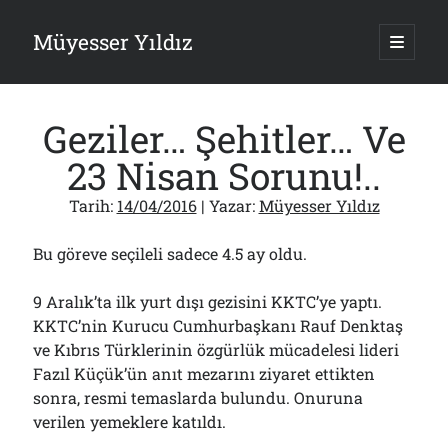
Müyesser Yıldız
ana
menüy
Yan
aç
Arama
Menü
Geziler… Şehitler… Ve
23 Nisan Sorunu!..
Tarih:
14/04/2016
| Yazar:
Müyesser Yıldız
Son Yazılar
Bu göreve seçileli sadece 4.5 ay oldu.
Asırlık Devlete Bir Haftada Yeni Gömlek Biçilecek Öyle mi?!..
09/08/2026
9 Aralık’ta ilk yurt dışı gezisini KKTC’ye yaptı.
Gazi’den Milletvekillerine Kurşun Gibi Sözler!..
07/08/2026
KKTC’nin Kurucu Cumhurbaşkanı Rauf Denktaş
Türkiye 2.0’a Gidiş!..
ve Kıbrıs Türklerinin özgürlük mücadelesi lideri
05/08/2026
Fazıl Küçük’ün anıt mezarını ziyaret ettikten
15 Temmuz Soruları… Nasuh Mahruki’nin “Suçu”!..
sonra, resmi temaslarda bulundu. Onuruna
03/08/2026
verilen yemeklere katıldı.
Er Gaziler 20 Gün Sonra Gelen MSB Heyetine Böyle İsyan Etti:“Bizi
Teröristlere G……yle Güldürdünüz”