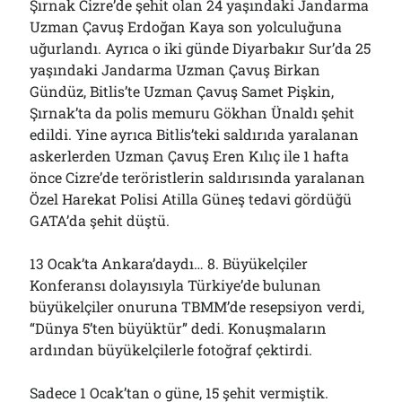
Şırnak Cizre’de şehit olan 24 yaşındaki Jandarma
Uzman Çavuş Erdoğan Kaya son yolculuğuna
uğurlandı. Ayrıca o iki günde Diyarbakır Sur’da 25
yaşındaki Jandarma Uzman Çavuş Birkan
Gündüz, Bitlis’te Uzman Çavuş Samet Pişkin,
Şırnak’ta da polis memuru Gökhan Ünaldı şehit
edildi. Yine ayrıca Bitlis’teki saldırıda yaralanan
askerlerden Uzman Çavuş Eren Kılıç ile 1 hafta
önce Cizre’de teröristlerin saldırısında yaralanan
Özel Harekat Polisi Atilla Güneş tedavi gördüğü
GATA’da şehit düştü.
13 Ocak’ta Ankara’daydı… 8. Büyükelçiler
Konferansı dolayısıyla Türkiye’de bulunan
büyükelçiler onuruna TBMM’de resepsiyon verdi,
“Dünya 5’ten büyüktür” dedi. Konuşmaların
ardından büyükelçilerle fotoğraf çektirdi.
Sadece 1 Ocak’tan o güne, 15 şehit vermiştik.