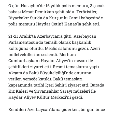
01/08/2026
O gün Nusaybin’de 16 yıllık polis memuru, 3 çocuk
babası Mesut Demirkan şehit oldu. Teröristler,
Diyarbakır Sur’da da Kurşunlu Camii bahçesinde
Arşivler
polis memuru Haydar Çetin’i Kanas’la şehit etti.
Arşivler
21-21 Aralık’ta Azerbaycan’a gitti. Azerbaycan
Parlamentosunda temsili olarak başkanlık
koltuğuna oturdu. Meclis salonunu gezdi. Azeri
milletvekillerine seslendi. Merhum
Cumhurbaşkanı Haydar Aliyev’in mezarı ile
şehitlikleri ziyaret etti. Resmi temaslarını yaptı.
Akşam da Bakü Büyükelçiliği’nde onuruna
verilen yemeğe katıldı. Bakü temasları
kapsamında tarihi İçeri Şehir’i ziyaret etti. Burada
Kız Kalesi ve Şirvanşahlar Sarayı müzeleri ile
Haydar Aliyev Kültür Merkezi’ni gezdi.
Kendileri Azerbaycan’dana giderken, bir gün önce