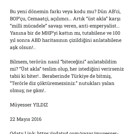
Bu yeni dönemin farkı veya kodu mu? Dün AB’ci,
BOP’çu, Cemaatçi, açılımcı… Artık “üst akla” karşı
“milli mücadele” savaşı veren, anti-emperyalist…
Yanına bir de MHP’yi kattın mı, tutabilene ve 100
yıl sonra ABD haritasının çizildiğini anlatabilene
aşk olsun!..
Bilmem, terörün nasıl “biteceğini” anlatabildim
mi? “Üst akla” teslim olup, her istediğini verirseniz
tabii ki biter!.. Beraberinde Türkiye de bitmiş,
“Terörle diz çöktüremezsiniz.” nutukları yalan
olmuş; ne gâm!..
Müyesser YILDIZ
22 Mayıs 2016
Odatv Link: https://odatv4.com/yazar/muyesser-