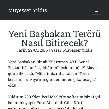
Müyesser Yıldız
ana
menüy
Yan
aç
Arama
Menü
Yeni Başbakan Terörü
Nasıl Bitirecek?
Tarih:
22/05/2016
| Yazar:
Müyesser Yıldız
Son Yazılar
Yeni Başbakan Binali Yıldırım’ın AKP Genel
PKK Yasası 15 Ağustos’a mı Yetiştirilecek?!
10/08/2026
Başkanlığı’na “seçildiğinin” açıklandığı 19 Mayıs
günü ilk sözü, “Milletimiz rahat olsun. Terör
Asırlık Devlete Bir Haftada Yeni Gömlek Biçilecek Öyle mi?!..
09/08/2026
belasını Türkiye’nin gündeminden çıkaracağız”
Gazi’den Milletvekillerine Kurşun Gibi Sözler!..
oldu.
07/08/2026
Türkiye 2.0’a Gidiş!..
Yıldırım 2002’den beri Meclis’te ve kesintisiz 11 yıl
05/08/2026
bakanlık yaptı. Yani Abdullah Gül, “Kürt
15 Temmuz Soruları… Nasuh Mahruki’nin “Suçu”!..
03/08/2026
sorununda güzel şeyler olacak” derken de