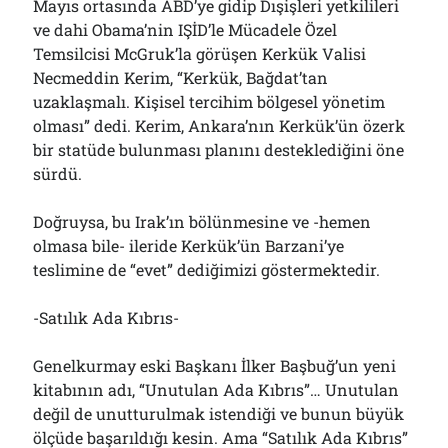
Mayıs ortasında ABD’ye gidip Dışişleri yetkilileri
ve dahi Obama’nin IŞİD’le Mücadele Özel
Temsilcisi McGruk’la görüşen Kerkük Valisi
Necmeddin Kerim, “Kerkük, Bağdat’tan
uzaklaşmalı. Kişisel tercihim bölgesel yönetim
olması” dedi. Kerim, Ankara’nın Kerkük’ün özerk
bir statüde bulunması planını desteklediğini öne
sürdü.
Doğruysa, bu Irak’ın bölünmesine ve -hemen
olmasa bile- ileride Kerkük’ün Barzani’ye
teslimine de “evet” dediğimizi göstermektedir.
-Satılık Ada Kıbrıs-
Genelkurmay eski Başkanı İlker Başbuğ’un yeni
kitabının adı, “Unutulan Ada Kıbrıs”… Unutulan
değil de unutturulmak istendiği ve bunun büyük
ölçüde başarıldığı kesin. Ama “Satılık Ada Kıbrıs”