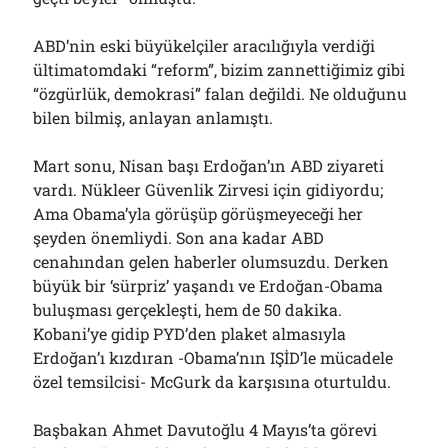
ABD’nin eski büyükelçiler aracılığıyla verdiği
ültimatomdaki “reform”, bizim zannettiğimiz gibi
“özgürlük, demokrasi” falan değildi. Ne olduğunu
bilen bilmiş, anlayan anlamıştı.
Mart sonu, Nisan başı Erdoğan’ın ABD ziyareti
vardı. Nükleer Güvenlik Zirvesi için gidiyordu;
Ama Obama’yla görüşüp görüşmeyeceği her
şeyden önemliydi. Son ana kadar ABD
cenahından gelen haberler olumsuzdu. Derken
büyük bir ‘sürpriz’ yaşandı ve Erdoğan-Obama
buluşması gerçekleşti, hem de 50 dakika.
Kobani’ye gidip PYD’den plaket almasıyla
Erdoğan’ı kızdıran -Obama’nın IŞİD’le mücadele
özel temsilcisi- McGurk da karşısına oturtuldu.
Başbakan Ahmet Davutoğlu 4 Mayıs’ta görevi