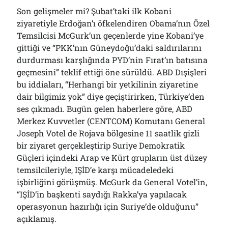
Son gelişmeler mi? Şubat’taki ilk Kobani
ziyaretiyle Erdoğan’ı öfkelendiren Obama’nın Özel
Temsilcisi McGurk’un geçenlerde yine Kobani’ye
gittiği ve “PKK’nın Güneydoğu’daki saldırılarını
durdurması karşlığında PYD’nin Fırat’ın batısına
geçmesini” teklif ettiği öne sürüldü. ABD Dışişleri
bu iddiaları, “Herhangi bir yetkilinin ziyaretine
dair bilgimiz yok” diye geçiştirirken, Türkiye’den
ses çıkmadı. Bugün gelen haberlere göre, ABD
Merkez Kuvvetler (CENTCOM) Komutanı General
Joseph Votel de Rojava bölgesine 11 saatlik gizli
bir ziyaret gerçekleştirip Suriye Demokratik
Güçleri içindeki Arap ve Kürt grupların üst düzey
temsilcileriyle, IŞİD’e karşı mücadeledeki
işbirliğini görüşmüş. McGurk da General Votel’in,
“IŞİD’in başkenti saydığı Rakka’ya yapılacak
operasyonun hazırlığı için Suriye’de olduğunu”
açıklamış.