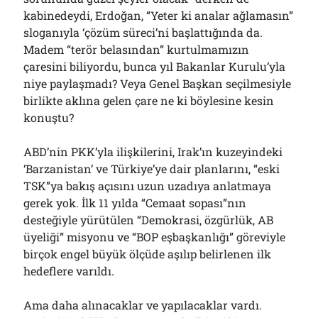
kabinedeydi, Erdoğan, “Yeter ki analar ağlamasın”
sloganıyla ‘çözüm süreci’ni başlattığında da.
Madem “terör belasından” kurtulmamızın
Arşivler
çaresini biliyordu, bunca yıl Bakanlar Kurulu’yla
Arşivler
niye paylaşmadı? Veya Genel Başkan seçilmesiyle
birlikte aklına gelen çare ne ki böylesine kesin
konuştu?
ABD’nin PKK’yla ilişkilerini, Irak’ın kuzeyindeki
‘Barzanistan’ ve Türkiye’ye dair planlarını, “eski
TSK”ya bakış açısını uzun uzadıya anlatmaya
gerek yok. İlk 11 yılda “Cemaat sopası”nın
desteğiyle yürütülen “Demokrasi, özgürlük, AB
üyeliği” misyonu ve “BOP eşbaşkanlığı” göreviyle
birçok engel büyük ölçüde aşılıp belirlenen ilk
hedeflere varıldı.
Ama daha alınacaklar ve yapılacaklar vardı.