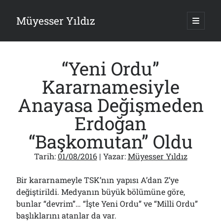
Müyesser Yıldız
ana
menüy
Yan
aç
Arama
Menü
“Yeni Ordu”
Kararnamesiyle
Anayasa Değişmeden
Son Yazılar
Erdoğan
Gazi’den Milletvekillerine Kurşun Gibi Sözler!..
“Başkomutan” Oldu
07/08/2026
Türkiye 2.0’a Gidiş!..
Tarih:
01/08/2016
| Yazar:
Müyesser Yıldız
05/08/2026
15 Temmuz Soruları… Nasuh Mahruki’nin “Suçu”!..
03/08/2026
Bir kararnameyle TSK’nın yapısı A’dan Z’ye
Er Gaziler 20 Gün Sonra Gelen MSB Heyetine Böyle İsyan Etti:“Bizi
değiştirildi. Medyanın büyük bölümüne göre,
Teröristlere G……yle Güldürdünüz”
bunlar “devrim”… “İşte Yeni Ordu” ve “Milli Ordu”
01/08/2026
başlıklarını atanlar da var.
Papazın “Komutanı” Ayasofya ve Patrikhane İçin ABD’yi Göreve