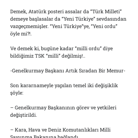
Çağırdı!..
31/07/2026
Demek, Atatürk posteri assalar da “Türk Milleti”
demeye başlasalar da “Yeni Türkiye” sevdasından
vazgeçmemişler. “Yeni Türkiye”ye, “Yeni ordu”
öyle mi?!.
Arşivler
Arşivler
Ve demek ki, bugüne kadar “milli ordu” diye
bildiğimiz TSK “milli” değilmiş!..
-Genelkurmay Başkanı Artık Sıradan Bir Memur-
Son kararnameyle yapılan temel iki değişiklik
şöyle:
– Genelkurmay Başkanının görev ve yetkileri
değiştirildi.
– Kara, Hava ve Deniz Komutanlıkları Milli
Savunma Bakanına bağlandı.