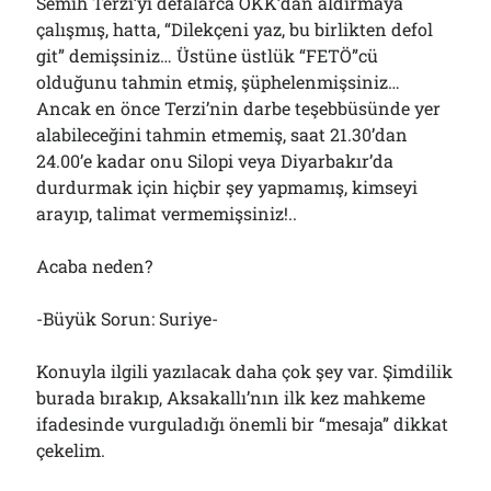
Semih Terzi’yi defalarca ÖKK’dan aldırmaya
çalışmış, hatta, “Dilekçeni yaz, bu birlikten defol
git” demişsiniz… Üstüne üstlük “FETÖ”cü
olduğunu tahmin etmiş, şüphelenmişsiniz…
Ancak en önce Terzi’nin darbe teşebbüsünde yer
alabileceğini tahmin etmemiş, saat 21.30’dan
24.00’e kadar onu Silopi veya Diyarbakır’da
durdurmak için hiçbir şey yapmamış, kimseyi
arayıp, talimat vermemişsiniz!..
Acaba neden?
-Büyük Sorun: Suriye-
Konuyla ilgili yazılacak daha çok şey var. Şimdilik
burada bırakıp, Aksakallı’nın ilk kez mahkeme
ifadesinde vurguladığı önemli bir “mesaja” dikkat
çekelim.