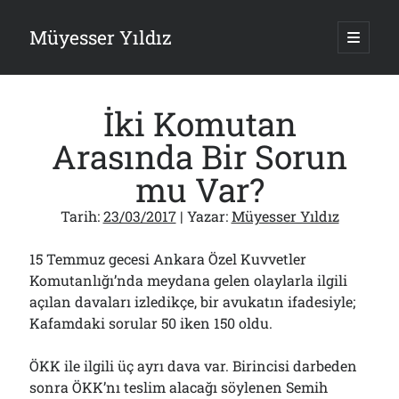
Müyesser Yıldız
ana
menüy
Yan
aç
Arama
Menü
İki Komutan
Arasında Bir Sorun
mu Var?
Son Yazılar
Tarih:
23/03/2017
| Yazar:
Müyesser Yıldız
Asırlık Devlete Bir Haftada Yeni Gömlek Biçilecek Öyle mi?!..
09/08/2026
15 Temmuz gecesi Ankara Özel Kuvvetler
Gazi’den Milletvekillerine Kurşun Gibi Sözler!..
Komutanlığı’nda meydana gelen olaylarla ilgili
07/08/2026
açılan davaları izledikçe, bir avukatın ifadesiyle;
Türkiye 2.0’a Gidiş!..
05/08/2026
Kafamdaki sorular 50 iken 150 oldu.
15 Temmuz Soruları… Nasuh Mahruki’nin “Suçu”!..
03/08/2026
ÖKK ile ilgili üç ayrı dava var. Birincisi darbeden
Er Gaziler 20 Gün Sonra Gelen MSB Heyetine Böyle İsyan Etti:“Bizi
sonra ÖKK’nı teslim alacağı söylenen Semih
Teröristlere G……yle Güldürdünüz”