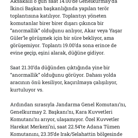
Aksakallı o gün saat 14.00’de Genelkurmay’da
İkinci Başkan başkanlığında yapılan terör
toplantısına katılıyor. Toplantıyı yöneten
komutanlar birer birer dışarı çıkınca bir
“anormallik” olduğunu anlıyor, Akar veya Yaşar
Güler’le görüşmek için bir süre bekliyor, ama
görüşemiyor. Toplantı 19.00’da sona erince de
evine geçip, eşini alarak, düğüne gidiyor.
Saat 21.30’da düğünden çıktığında yine bir
“anormallik” olduğunu görüyor. Dahası yolda
aracının önü kesiliyor, kaçırılmaya çalışılıyor,
kurtuluyor vs.
Ardından sırasıyla Jandarma Genel Komutanı’nı,
Genelkurmay 2. Başkanı’nı, Kara Kuvvetleri
Komutanı’nı arıyor, ulaşamıyor. Özel Kuvvetler
Harekat Merkezi’ni, saat 22.54’te Adana Tümen
Komutanını, 23.35’de Irak/Selahattin bölgesinde