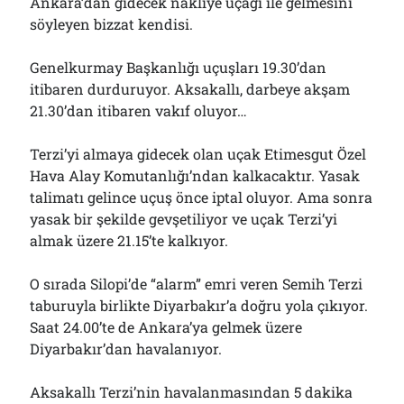
Ankara’dan gidecek nakliye uçağı ile gelmesini
söyleyen bizzat kendisi.
Genelkurmay Başkanlığı uçuşları 19.30’dan
itibaren durduruyor. Aksakallı, darbeye akşam
21.30’dan itibaren vakıf oluyor…
Terzi’yi almaya gidecek olan uçak Etimesgut Özel
Hava Alay Komutanlığı’ndan kalkacaktır. Yasak
talimatı gelince uçuş önce iptal oluyor. Ama sonra
yasak bir şekilde gevşetiliyor ve uçak Terzi’yi
almak üzere 21.15’te kalkıyor.
O sırada Silopi’de “alarm” emri veren Semih Terzi
taburuyla birlikte Diyarbakır’a doğru yola çıkıyor.
Saat 24.00’te de Ankara’ya gelmek üzere
Diyarbakır’dan havalanıyor.
Aksakallı Terzi’nin havalanmasından 5 dakika