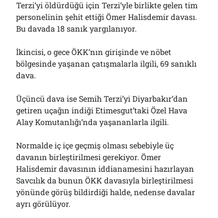
Terzi’yi öldürdüğü için Terzi’yle birlikte gelen tim
01/08/2026
personelinin şehit ettiği Ömer Halisdemir davası.
Bu davada 18 sanık yargılanıyor.
Arşivler
İkincisi, o gece ÖKK’nın girişinde ve nöbet
Arşivler
bölgesinde yaşanan çatışmalarla ilgili, 69 sanıklı
dava.
Üçüncü dava ise Semih Terzi’yi Diyarbakır’dan
getiren uçağın indiği Etimesgut’taki Özel Hava
Alay Komutanlığı’nda yaşananlarla ilgili.
Normalde iç içe geçmiş olması sebebiyle üç
davanın birleştirilmesi gerekiyor. Ömer
Halisdemir davasının iddianamesini hazırlayan
Savcılık da bunun ÖKK davasıyla birleştirilmesi
yönünde görüş bildirdiği halde, nedense davalar
ayrı görülüyor.