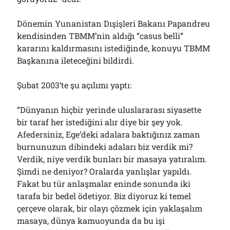
Çağırdı!..
31/07/2026
Dönemin Yunanistan Dışişleri Bakanı Papandreu
kendisinden TBMM’nin aldığı “casus belli”
kararını kaldırmasını istediğinde, konuyu TBMM
Arşivler
Başkanına ileteceğini bildirdi.
Arşivler
Şubat 2003’te şu açılımı yaptı:
“Dünyanın hiçbir yerinde uluslararası siyasette
bir taraf her istediğini alır diye bir şey yok.
Afedersiniz, Ege’deki adalara baktığınız zaman
burnunuzun dibindeki adaları biz verdik mi?
Verdik, niye verdik bunları bir masaya yatıralım.
Şimdi ne deniyor? Oralarda yanlışlar yapıldı.
Fakat bu tür anlaşmalar eninde sonunda iki
tarafa bir bedel ödetiyor. Biz diyoruz ki temel
çerçeve olarak, bir olayı çözmek için yaklaşalım
masaya, dünya kamuoyunda da bu işi