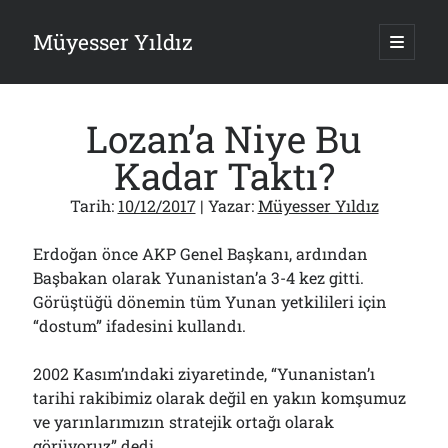
Müyesser Yıldız
ana
menüy
Yan
aç
Arama
Menü
Lozan’a Niye Bu
Kadar Taktı?
Tarih:
10/12/2017
| Yazar:
Müyesser Yıldız
Son Yazılar
Erdoğan önce AKP Genel Başkanı, ardından
Gazi’den Milletvekillerine Kurşun Gibi Sözler!..
07/08/2026
Başbakan olarak Yunanistan’a 3-4 kez gitti.
Görüştüğü dönemin tüm Yunan yetkilileri için
Türkiye 2.0’a Gidiş!..
05/08/2026
“dostum” ifadesini kullandı.
15 Temmuz Soruları… Nasuh Mahruki’nin “Suçu”!..
03/08/2026
2002 Kasım’ındaki ziyaretinde, “Yunanistan’ı
Er Gaziler 20 Gün Sonra Gelen MSB Heyetine Böyle İsyan Etti:“Bizi
tarihi rakibimiz olarak değil en yakın komşumuz
Teröristlere G……yle Güldürdünüz”
01/08/2026
ve yarınlarımızın stratejik ortağı olarak
görüyoruz” dedi.
Papazın “Komutanı” Ayasofya ve Patrikhane İçin ABD’yi Göreve