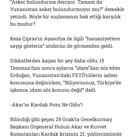
“Asker bulundurma deniyor. Tamam da
Yunanistan asker bulundurmuyor mu?” demekle
yetindi. Böyle bir suçlamanın hak ettiği karşılık
bu mudur?
Keza Çipras’ın Ayasofya ile ilgili “hassasiyetlere
saygı gösterin” sözlerini de görmezden geldi.
Dikkatlerden kaçan bir şey daha oldu; 15
Temmuz’dan sonra aylarca “idam”dan söz eden
Erdoğan, Yunanistan’daki FETÖ’cülerin iadesi
konusuna değinirken, “Biliyorsunuz, Türkiye’de
işkence, idam söz konusu değil” dedi.
-Akar’ın Kardak Pozu Ne Oldu?-
Bilindiği gibi geçen 29 Ocak’ta Genelkurmay
Başkanı Orgeneral Hulusi Akar ve Kuvvet
Komutanları Kardak krizinin 21. yıldönümünde