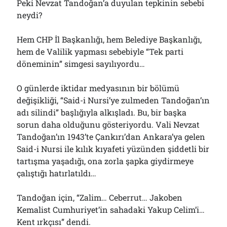
Peki Nevzat Tandoğan’a duyulan tepkinin sebebi
neydi?
Hem CHP İl Başkanlığı, hem Belediye Başkanlığı,
hem de Valilik yapması sebebiyle “Tek parti
döneminin” simgesi sayılıyordu…
O günlerde iktidar medyasının bir bölümü
değişikliği, “Said-i Nursi’ye zulmeden Tandoğan’ın
adı silindi” başlığıyla alkışladı. Bu, bir başka
sorun daha olduğunu gösteriyordu. Vali Nevzat
Tandoğan’ın 1943’te Çankırı’dan Ankara’ya gelen
Said-i Nursi ile kılık kıyafeti yüzünden şiddetli bir
tartışma yaşadığı, ona zorla şapka giydirmeye
çalıştığı hatırlatıldı…
Tandoğan için, “Zalim… Ceberrut… Jakoben
Kemalist Cumhuriyet’in sahadaki Yakup Celim’i…
Kent ırkçısı” dendi.