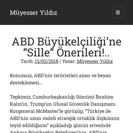
Müyesser Yıldız
ana
menüy
Yan
aç
Arama
Menü
ABD Büyükelçiliği’ne
“Sille” Önerileri!..
Tarih:
13/02/2018
| Yazar:
Müyesser Yıldız
Son Yazılar
Konumuz, ABD’nin teröristleri ayan ve beyan
Gazi’den Milletvekillerine Kurşun Gibi Sözler!..
07/08/2026
desteklemesi…
Türkiye 2.0’a Gidiş!..
05/08/2026
Tepkimiz, Cumhurbaşkanlığı Sözcüsü İbrahim
15 Temmuz Soruları… Nasuh Mahruki’nin “Suçu”!..
Kalın’ın, Trump’un Ulusal Güvenlik Danışmanı
03/08/2026
Korgeneral McMaster’le görüşüp, “Türkiye ile
Er Gaziler 20 Gün Sonra Gelen MSB Heyetine Böyle İsyan Etti:“Bizi
ABD’nin uzun vadeli stratejik ortaklık ilişkisinin
Teröristlere G……yle Güldürdünüz”
01/08/2026
teyid edildiğinin” açıkladığı günün ertesinde
Ankara Büyükşehir Belediyesi’nin, ABD’nin
Papazın “Komutanı” Ayasofya ve Patrikhane İçin ABD’yi Göreve