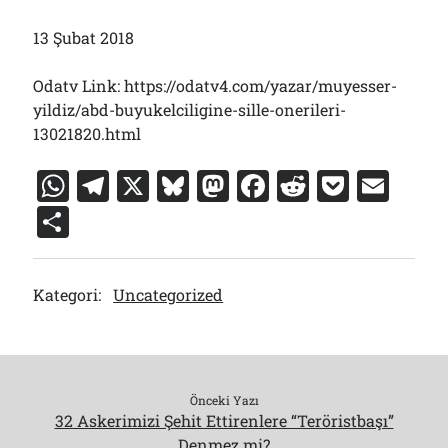
13 Şubat 2018
Odatv Link: https://odatv4.com/yazar/muyesser-
yildiz/abd-buyukelciligine-sille-onerileri-
13021820.html
W
T
X
Bl
M
F
R
P
E
h
el
u
a
a
e
o
m
S
at
e
e
st
c
d
c
ai
h
s
gr
s
o
e
di
k
l
ar
Kategori:
Uncategorized
A
a
k
d
b
t
et
e
p
m
y
o
o
p
n
o
k
Önceki Yazı
32 Askerimizi Şehit Ettirenlere “Teröristbaşı”
Denmez mi?