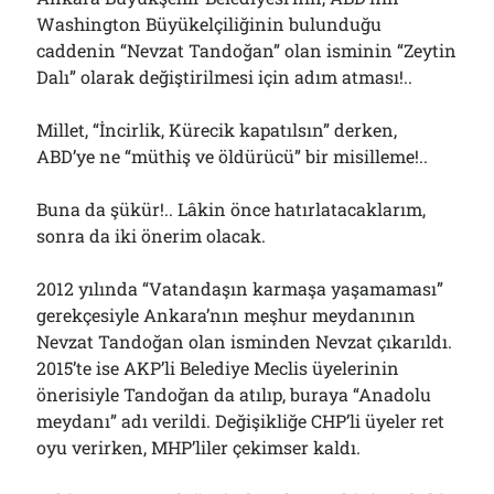
Çağırdı!..
Washington Büyükelçiliğinin bulunduğu
31/07/2026
caddenin “Nevzat Tandoğan” olan isminin “Zeytin
Dalı” olarak değiştirilmesi için adım atması!..
Arşivler
Millet, “İncirlik, Kürecik kapatılsın” derken,
ABD’ye ne “müthiş ve öldürücü” bir misilleme!..
Arşivler
Buna da şükür!.. Lâkin önce hatırlatacaklarım,
sonra da iki önerim olacak.
2012 yılında “Vatandaşın karmaşa yaşamaması”
gerekçesiyle Ankara’nın meşhur meydanının
Nevzat Tandoğan olan isminden Nevzat çıkarıldı.
2015’te ise AKP’li Belediye Meclis üyelerinin
önerisiyle Tandoğan da atılıp, buraya “Anadolu
meydanı” adı verildi. Değişikliğe CHP’li üyeler ret
oyu verirken, MHP’liler çekimser kaldı.