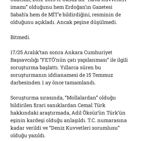
Çağırdı!..
imamı” olduğunu hem Erdoğan’ın Gazetesi
31/07/2026
Sabah’a hem de MİT’e bildirdiğini, resminin de
olduğunu açıkladı. Ancak peşine düşülmedi.
Arşivler
Bitmedi.
Arşivler
17/25 Aralık’tan sonra Ankara Cumhuriyet
Başsavcılığı “FETÖ’nün çatı yapılanması” ile ilgili
soruşturma başlattı. Yıllarca süren bu
soruşturmanın iddianamesi de 15 Temmuz
darbesinden 1 ay önce tamamlandı.
Soruşturma sırasında, “Mollalardan” olduğu
bildirilen firari sanıklardan Cemal Türk
hakkındaki araştırmada, Adil Öksüz’ün Türk’ün
eşinin kardeşi olduğu anlaşıldı. T.C. numarasına
kadar verildi ve “Deniz Kuvvetleri sorumlusu”
olduğu yazıldı.