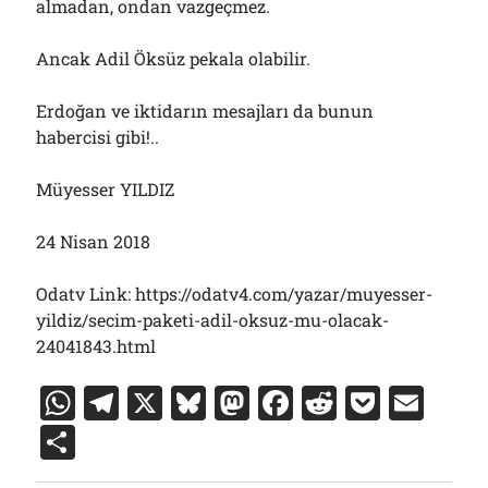
almadan, ondan vazgeçmez.
Ancak Adil Öksüz pekala olabilir.
Erdoğan ve iktidarın mesajları da bunun
habercisi gibi!..
Müyesser YILDIZ
24 Nisan 2018
Odatv Link: https://odatv4.com/yazar/muyesser-
yildiz/secim-paketi-adil-oksuz-mu-olacak-
24041843.html
W
T
X
Bl
M
F
R
P
E
h
el
u
a
a
e
o
m
S
at
e
e
st
c
d
c
ai
h