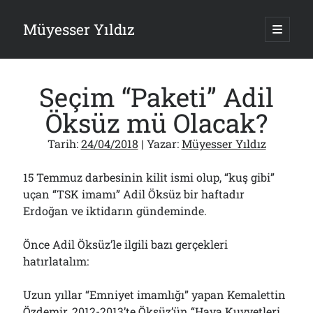
Müyesser Yıldız
ana
menüy
Yan
aç
Arama
Menü
Seçim “Paketi” Adil
Öksüz mü Olacak?
Tarih:
24/04/2018
| Yazar:
Müyesser Yıldız
Son Yazılar
15 Temmuz darbesinin kilit ismi olup, “kuş gibi”
Gazi’den Milletvekillerine Kurşun Gibi Sözler!..
07/08/2026
uçan “TSK imamı” Adil Öksüz bir haftadır
Erdoğan ve iktidarın gündeminde.
Türkiye 2.0’a Gidiş!..
05/08/2026
15 Temmuz Soruları… Nasuh Mahruki’nin “Suçu”!..
Önce Adil Öksüz’le ilgili bazı gerçekleri
03/08/2026
hatırlatalım:
Er Gaziler 20 Gün Sonra Gelen MSB Heyetine Böyle İsyan Etti:“Bizi
Teröristlere G……yle Güldürdünüz”
01/08/2026
Uzun yıllar “Emniyet imamlığı” yapan Kemalettin
Özdemir, 2012-2013’te Öksüz’ün “Hava Kuvvetleri
Papazın “Komutanı” Ayasofya ve Patrikhane İçin ABD’yi Göreve