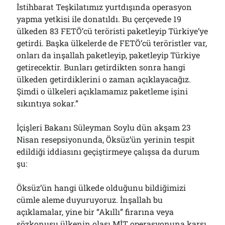
İstihbarat Teşkilatımız yurtdışında operasyon
yapma yetkisi ile donatıldı. Bu çerçevede 19
ülkeden 83 FETÖ’cü teröristi paketleyip Türkiye’ye
getirdi. Başka ülkelerde de FETÖ’cü teröristler var,
onları da inşallah paketleyip, paketleyip Türkiye
getirecektir. Bunları getirdikten sonra hangi
ülkeden getirdiklerini o zaman açıklayacağız.
Şimdi o ülkeleri açıklamamız paketleme işini
sıkıntıya sokar.”
İçişleri Bakanı Süleyman Soylu dün akşam 23
Nisan resepsiyonunda, Öksüz’ün yerinin tespit
edildiği iddiasını geçiştirmeye çalışsa da durum
şu:
Öksüz’ün hangi ülkede olduğunu bildiğimizi
cümle aleme duyuruyoruz. İnşallah bu
açıklamalar, yine bir “Akıllı” firarına veya
sözkonusu ülkenin olası MİT operasyonuna karşı