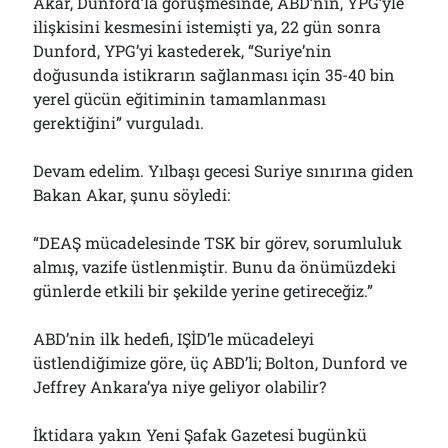
Akar, Dunford’la görüşmesinde, ABD’nin, YPG’yle
ilişkisini kesmesini istemişti ya, 22 gün sonra
Dunford, YPG’yi kastederek, “Suriye’nin
doğusunda istikrarın sağlanması için 35-40 bin
yerel gücün eğitiminin tamamlanması
gerektiğini” vurguladı.
Devam edelim. Yılbaşı gecesi Suriye sınırına giden
Bakan Akar, şunu söyledi:
“DEAŞ mücadelesinde TSK bir görev, sorumluluk
almış, vazife üstlenmiştir. Bunu da önümüzdeki
günlerde etkili bir şekilde yerine getireceğiz.”
ABD’nin ilk hedefi, IŞİD’le mücadeleyi
üstlendiğimize göre, üç ABD’li; Bolton, Dunford ve
Jeffrey Ankara’ya niye geliyor olabilir?
İktidara yakın Yeni Şafak Gazetesi bugünkü