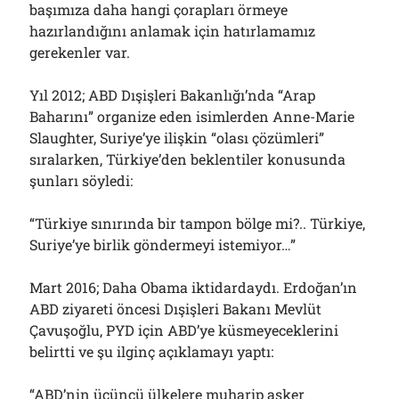
başımıza daha hangi çorapları örmeye
01/08/2026
hazırlandığını anlamak için hatırlamamız
gerekenler var.
Arşivler
Yıl 2012; ABD Dışişleri Bakanlığı’nda “Arap
Arşivler
Baharını” organize eden isimlerden Anne-Marie
Slaughter, Suriye’ye ilişkin “olası çözümleri”
sıralarken, Türkiye’den beklentiler konusunda
şunları söyledi:
“Türkiye sınırında bir tampon bölge mi?.. Türkiye,
Suriye’ye birlik göndermeyi istemiyor…”
Mart 2016; Daha Obama iktidardaydı. Erdoğan’ın
ABD ziyareti öncesi Dışişleri Bakanı Mevlüt
Çavuşoğlu, PYD için ABD’ye küsmeyeceklerini
belirtti ve şu ilginç açıklamayı yaptı:
“ABD’nin üçüncü ülkelere muharip asker