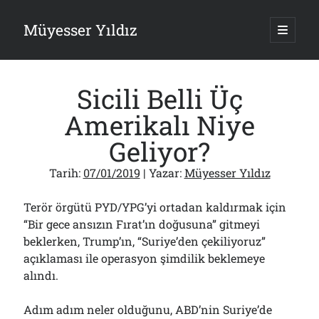
Müyesser Yıldız
ana
menüy
Yan
aç
Arama
Menü
Sicili Belli Üç
Amerikalı Niye
Geliyor?
Son Yazılar
Tarih:
07/01/2019
| Yazar:
Müyesser Yıldız
Asırlık Devlete Bir Haftada Yeni Gömlek Biçilecek Öyle mi?!..
09/08/2026
Terör örgütü PYD/YPG’yi ortadan kaldırmak için
Gazi’den Milletvekillerine Kurşun Gibi Sözler!..
“Bir gece ansızın Fırat’ın doğusuna” gitmeyi
07/08/2026
beklerken, Trump’ın, “Suriye’den çekiliyoruz”
Türkiye 2.0’a Gidiş!..
05/08/2026
açıklaması ile operasyon şimdilik beklemeye
alındı.
15 Temmuz Soruları… Nasuh Mahruki’nin “Suçu”!..
03/08/2026
Er Gaziler 20 Gün Sonra Gelen MSB Heyetine Böyle İsyan Etti:“Bizi
Adım adım neler olduğunu, ABD’nin Suriye’de
Teröristlere G……yle Güldürdünüz”