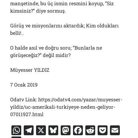
manşetinde, bu üç ismin resmini koyup, “Siz
kimsiniz?” diye sormuş.
Görüş ve misyonlarını aktardık; Kim oldukları
belli!..
O halde asıl ve doğru soru; “Bunlarla ne
görüşeceğiz?” değil midir?
Müyesser YILDIZ
7 Ocak 2019
Odatv Link: https://odatv4.com/yazar/muyesser-
yildiz/uc-amerikali-turkiyeye-neden-geliyor-
07011927.html
W
T
X
Bl
M
F
R
P
E