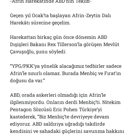
-Afrin Harekâtınde ABD’nin Teklifi-
Geçen yıl Ocak’ta başlayan Afrin-Zeytin Dalı
Harekâtı sürecine geçelim.
Harekattan birkaç gün önce dönemin ABD
Dışişleri Bakanı Rex Tillerson’la görüşen Mevlüt
Çavuşoğlu, şunu söyledi:
“YPG/PKK’ya yönelik alacağımız tedbirler sadece
Afrin’le sınırlı olamaz. Burada Menbiç ve Fırat’ın
doğusu da var.”
ABD, orada askerleri olmadığı için Afrin’le
ilgilenmiyordu. Onların derdi Menbiç’ti. Nitekim
Pentagon Sözcüsü Eric Pohen Türkiye’yi
kastederek, “Biz Menbiç’te devriyeye devam
ediyoruz. ABD saldırıya uğradığı takdirde
kendisini ve sahadaki güçlerini savunma hakkını