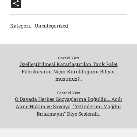
h
el
u
a
a
e
o
m
S
at
e
e
st
c
d
c
ai
h
s
gr
s
o
e
di
k
l
ar
Kategori:
Uncategorized
A
a
k
d
b
t
et
e
p
m
y
o
o
p
n
o
k
Önceki Yazı
Özelleştirilmesi Kararlaştırılan Tank Palet
Fabrikasının Niçin Kurulduğunu Biliyor
musunuz?..
Sonraki Yazı
O Davada Herkes Gözyaşlarına Boğuldu… Acılı
Anne Hakim ve Savcıya, “Yetimlerimi Mağdur
Bırakmayın” Diye Seslendi..