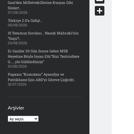
e
Gazi’den Milletvekillerine Kurşun Gibi
d
y
o
d
E
Sözler!..
b
07/08/2026
d
c
o
m
o
S
Türkiye 2.0’a Gidiş!..
i
k
05/08/2026
n
a
o
h
t
15 Temmuz Soruları… Nasuh Mahruki’nin
e
i
“Suçu”!..
k
a
03/08/2026
t
l
r
Er Gaziler 20 Gün Sonra Gelen MSB
Heyetine Böyle İsyan Etti:“Bizi Teröristlere
e
G……yle Güldürdünüz”
01/08/2026
Papazın “Komutanı” Ayasofya ve
Patrikhane İçin ABD’yi Göreve Çağırdı!..
31/07/2026
Arşivler
Arşivler