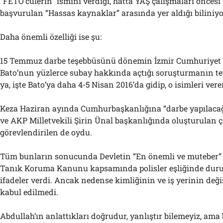
“FETÖ’cülerin” ismini verdiği, hatta YAŞ çalışmaları öncesi 
başvurulan “Hassas kaynaklar” arasında yer aldığı biliniyo
Daha önemli özelliği ise şu:
15 Temmuz darbe teşebbüsünü dönemin İzmir Cumhuriyet 
Bato’nun yüzlerce subay hakkında açtığı soruşturmanın tet
ya, işte Bato’ya daha 4-5 Nisan 2016’da gidip, o isimleri vere
Keza Haziran ayında Cumhurbaşkanlığına “darbe yapılacağı
ve AKP Milletvekili Şirin Ünal başkanlığında oluşturulan
görevlendirilen de oydu.
Tüm bunların sonucunda Devletin “En önemli ve muteber” gi
Tanık Koruma Kanunu kapsamında polisler eşliğinde duru
ifadeler verdi. Ancak nedense kimliğinin ve iş yerinin değiş
kabul edilmedi.
Abdullah’ın anlattıkları doğrudur, yanlıştır bilemeyiz, am