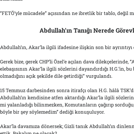
“FETÖ’yle mücadele” açısından ne ibretlik bir tablo, değil m
Abdullah’ın Tanığı Nerede Görevl
Abdullah’ın, Akar’la ilgili ifadesine ilişkin son bir ayrıntıy
Gerek bize, gerek CHP’li Özel’e açılan dava dilekçelerinde, 
elebaşısının Akar’la ilgili sözlerini dayandırdığı H.G.’in, b
olmadığını açık şekilde dile getirdiği” vurgulandı.
15 Temmuz darbesinden sonra itirafçı olan H.G. hâlâ TSK’da
Abdullah’ın kendisine atfen aktardığı Akar’la ilgili sözlerin
mi yalanladığı bilinmezken, Komutanların çağırıp sorduğu
böyle bir şey söylemedim” dediği konuşuluyor.
Akar’la davamıza dönersek; Gizli tanık Abdullah’ın dinlenm
ettik. Bakalım ne olacak?