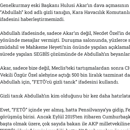
Genelkurmay eski Başkanı Hulusi Akar’ın dava açmasının 
“Abdullah” kod adlı gizli tanığın, Kara Havacılık Komutan
ifadesini haberleştirmemizdi.
Abdullah ifadesinde, sadece Akar’ın değil, Necdet Özel’in 
yönünde mesajlar vermişti. Duruşma salonunda, yüzlerce s
müdahil ve Mahkeme Heyeti’nin önünde yapılan açıklamala
sürede yapılan SEGBİS çözümünde de Abdullah’ın beyanları
Akar, sadece bize değil, Meclis’teki tartışmalardan sonra
Vekili Özgür Özel alehyine açtığı 500 bin liralık tazminat 
Abdullah için, “FETÖ’cü gizli tanık” ifadesini kullandı.
Gizli tanık Abdullah’ın kim olduğunu bir kez daha hatırlata
Evet, “FETÖ” içinde yer almış, hatta Pensilvanya’ya gidip, Fe
görüşmüş birisi. Ancak Eylül 2015’ten itibaren Cumhurbaş
başta olmak üzere, çok sayıda bakan ile AKP milletvekiline