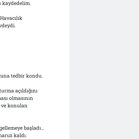
ü kaydedelim.
 Havacılık
vdeydi.
ahına tedbir kondu.
turma açıldığını
ması olmasının
ı ve konulan
engellemeye başladı…
maruz kaldı.