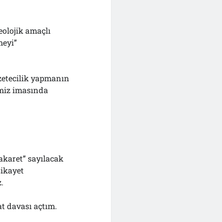
eolojik amaçlı
meyi”
azetecilik yapmanın
imiz imasında
hakaret” sayılacak
şikayet
.
at davası açtım.