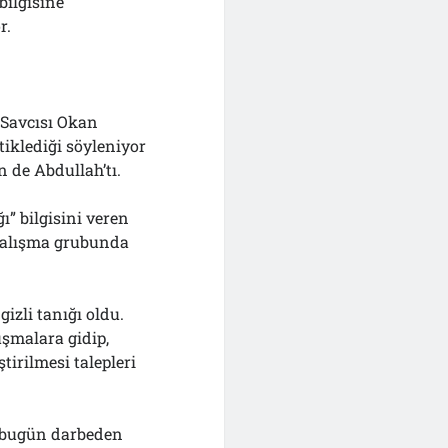
bilgisine
r.
Savcısı Okan
iklediği söyleniyor
n de Abdullah’tı.
” bilgisini veren
 çalışma grubunda
zli tanığı oldu.
şmalara gidip,
tirilmesi talepleri
a bugün darbeden