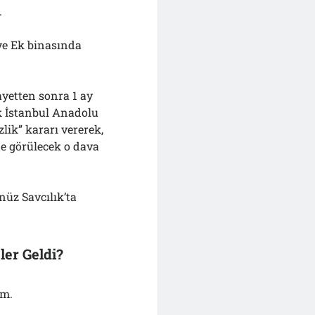
.
ye Ek binasında
ayetten sonra 1 ay
k İstanbul Anadolu
lik” kararı vererek,
e görülecek o dava
üz Savcılık’ta
ler Geldi?
im.