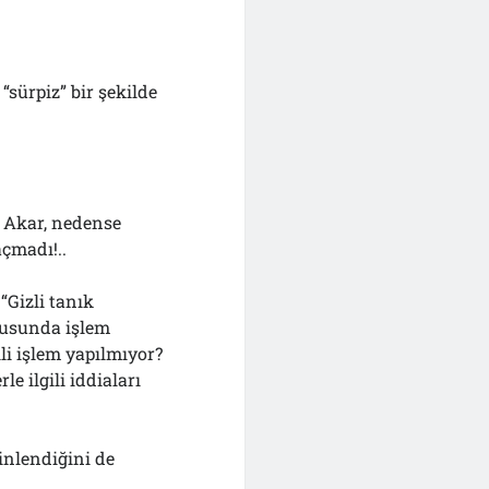
“sürpiz” bir şekilde
n Akar, nedense
çmadı!..
“Gizli tanık
onusunda işlem
li işlem yapılmıyor?
le ilgili iddiaları
inlendiğini de