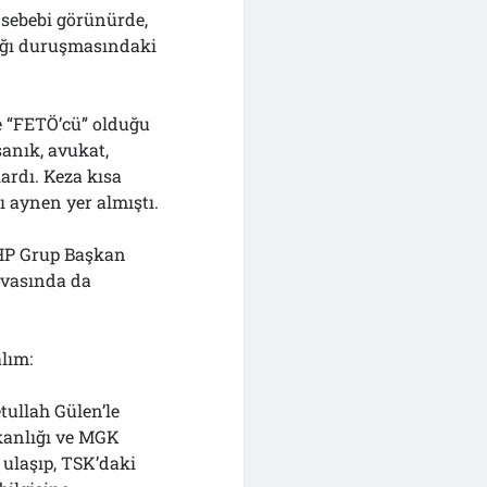
sebebi görünürde,
lığı duruşmasındaki
de “FETÖ’cü” olduğu
anık, avukat,
rdı. Keza kısa
 aynen yer almıştı.
 CHP Grup Başkan
davasında da
lım:
tullah Gülen’le
kanlığı ve MGK
 ulaşıp, TSK’daki