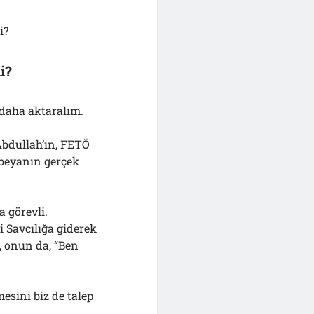
i?
i?
ı daha aktaralım.
“Abdullah’ın, FETÖ
u beyanın gerçek
 görevli.
i Savcılığa giderek
, onun da, “Ben
esini biz de talep