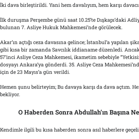
İki dava birleştirildi. Yani hem davalıyım, hem karşı davacı
İlk duruşma Perşembe günü saat 10.25’te Dışkapı’daki Adli
bulunan 7. Asliye Hukuk Mahkemesi’nde görülecek.
Akar’ın açtığı ceza davasına gelince; İstanbul’a yapılan şik
gibi kısa bir zamanda Savcılık iddianame düzenledi. Anca
57’inci Asliye Ceza Mahkemesi, ikametim sebebiyle “Yetkisiz
dosyayı Ankara’ya gönderdi. 35. Asliye Ceza Mahkemesi’nd
için de 23 Mayıs’a gün verildi.
Hemen şunu belirteyim; Bu davaya karşı da dava açtım. Hen
bekliyor.
O Haberden Sonra Abdullah’ın Başına Ne
Kendimle ilgili bu kısa haberden sonra asıl haberlere geçel