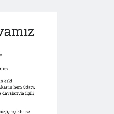
avamız
z
orum.
in eski
kar’ın hem Odatv,
davalarıyla ilgili
iz, gerçekte ise