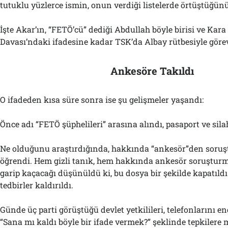
tutuklu yüzlerce ismin, onun verdiği listelerde örtüştüğün
İşte Akar’ın, “FETÖ’cü” dediği Abdullah böyle birisi ve Kara
Davası’ndaki ifadesine kadar TSK’da Albay rütbesiyle göre
Ankesöre Takıldı
O ifadeden kısa süre sonra ise şu gelişmeler yaşandı:
Önce adı “FETÖ şüphelileri” arasına alındı, pasaport ve sil
Ne olduğunu araştırdığında, hakkında “ankesör”den soruş
öğrendi. Hem gizli tanık, hem hakkında ankesör soruştur
garip kaçacağı düşünüldü ki, bu dosya bir şekilde kapatıld
tedbirler kaldırıldı.
Günde üç parti görüştüğü devlet yetkilileri, telefonlarını 
“Sana mı kaldı böyle bir ifade vermek?” şeklinde tepkilere 