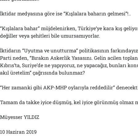
İktidar medyasına göre ise “Kışlalara baharın gelmesi”!..
“Kışlalara bahar” müjdelenirken, Türkiye’ye kara kış geliyo
değiller veya şehitleri bile umursamıyorlar.
İktidarın “Uyutma ve unutturma” politikasının farkındayız d
Parti neden, “Bırakın Askerlik Yasasını. Gelin acilen toplanı
Kıbrıs’ta, Suriye’de ne yapıyoruz, ne yapacağız, bunları kon
akıl üretelim” çağrısında bulunmaz?
“Her zamanki gibi AKP-MHP oylarıyla reddedilir” denecekti
Tamam da takke iyice düşmüş, kel iyice görünmüş olmaz m
Müyesser YILDIZ
10 Haziran 2019