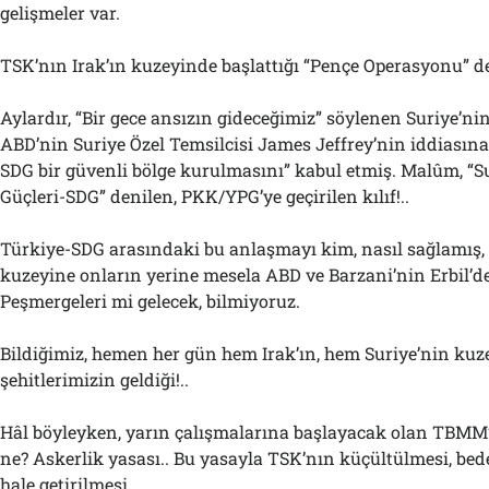
gelişmeler var.
TSK’nın Irak’ın kuzeyinde başlattığı “Pençe Operasyonu” d
Aylardır, “Bir gece ansızın gideceğimiz” söylenen Suriye’ni
ABD’nin Suriye Özel Temsilcisi James Jeffrey’nin iddiasına
SDG bir güvenli bölge kurulmasını” kabul etmiş. Malûm, “
Güçleri-SDG” denilen, PKK/YPG’ye geçirilen kılıf!..
Türkiye-SDG arasındaki bu anlaşmayı kim, nasıl sağlamış, 
kuzeyine onların yerine mesela ABD ve Barzani’nin Erbil’de 
Peşmergeleri mi gelecek, bilmiyoruz.
Bildiğimiz, hemen her gün hem Irak’ın, hem Suriye’nin ku
şehitlerimizin geldiği!..
Hâl böyleyken, yarın çalışmalarına başlayacak olan TBMM
ne? Askerlik yasası.. Bu yasayla TSK’nın küçültülmesi, bedel
hale getirilmesi…