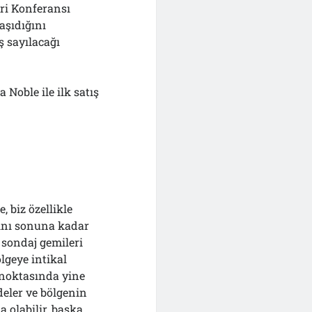
eri Konferansı
aşıdığını
ş sayılacağı
 Noble ile ilk satış
 biz özellikle
rını sonuna kadar
 sondaj gemileri
lgeye intikal
 noktasında yine
edeler ve bölgenin
 olabilir, başka