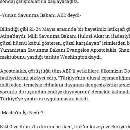
sondaj çalışmalarına başlayacağız!..
-Yunan Savunma Bakanı ABD’deydi-
Bilindiği gibi 21-24 Mayıs arasında bir heyetimiz istikşafi 
Atina’daydı. Milli Savunma Bakanı Hulusi Akar’ın ifadesiyl
güzel hüsnü kabul gösteren, güzel karşılayan” isimlerden bi
Yunanistan Savunma Bakanı Evangelos Apostolakis, Shan
mektubunu yazdığı tarihte Washington’daydı.
Apostolakis, görüştüğü tüm ABD’li yetkililere, ülkemizin D
faaliyetlerini şikâyet edip, “Türkiye’nin ulusal egemenliğim
ihlâl eden, temelsiz iddialara dayanan dengesiz/istikrarsızl
sorunlu duruşundan endişe duyuyorum” demekle kalmadı,
Türkiye’ye yaptırım uygulamasını istedi.
-Meclis’in İşi Nedir?-
S-400 ve Kıbrıs’ta durum bu iken, Irak’ın kuzeyi ve Suriye’