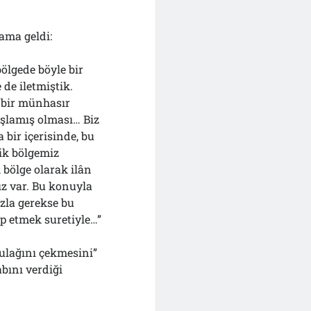
ama geldi:
ölgede böyle bir
de iletmiştik.
e bir münhasır
aşlamış olması… Biz
 bir içerisinde, bu
ik bölgemiz
 bölge olarak ilân
ız var. Bu konuyla
ızla gerekse bu
p etmek suretiyle…”
ulağını çekmesini”
abını verdiği