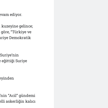
evam ediyor.
n kuzeyine gelince;
 göre, “Türkiye ve
Suriye Demokratik
Suriye’nin
eğittiği Suriye
zeyinden
’nin “Acil” gündemi
li askerliğin kalıcı