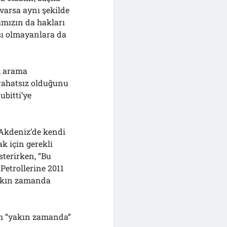
 varsa aynı şekilde
ımızın da hakları
ası olmayanlara da
z arama
 rahatsız olduğunu
ubitti’ye
 Akdeniz’de kendi
k için gerekli
sterirken, “Bu
Petrollerine 2011
yakın zamanda
lah “yakın zamanda”