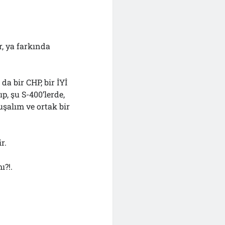
r, ya farkında
a bir CHP, bir İYİ
p, şu S-400’lerde,
uşalım ve ortak bir
r.
ı?!.