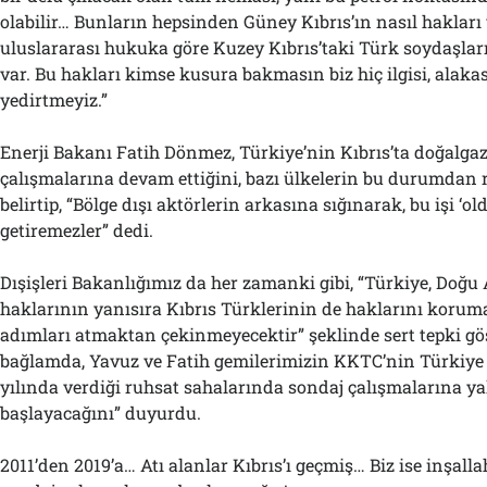
olabilir… Bunların hepsinden Güney Kıbrıs’ın nasıl hakları
uluslararası hukuka göre Kuzey Kıbrıs’taki Türk soydaşlar
var. Bu hakları kimse kusura bakmasın biz hiç ilgisi, alak
yedirtmeyiz.”
Enerji Bakanı Fatih Dönmez, Türkiye’nin Kıbrıs’ta doğalga
çalışmalarına devam ettiğini, bazı ülkelerin bu durumdan
belirtip, “Bölge dışı aktörlerin arkasına sığınarak, bu işi ‘old
getiremezler” dedi.
Dışişleri Bakanlığımız da her zamanki gibi, “Türkiye, Doğu
haklarının yanısıra Kıbrıs Türklerinin de haklarını koruma
adımları atmaktan çekinmeyecektir” şeklinde sert tepki gö
bağlamda, Yavuz ve Fatih gemilerimizin KKTC’nin Türkiye 
yılında verdiği ruhsat sahalarında sondaj çalışmalarına 
başlayacağını” duyurdu.
2011’den 2019’a… Atı alanlar Kıbrıs’ı geçmiş… Biz ise inşal