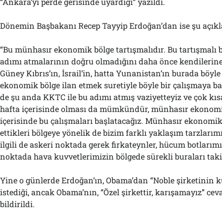
“Ankara’yı perde gerisinde uyardığı” yazıldı.
Dönemin Başbakanı Recep Tayyip Erdoğan’dan ise şu açıkl
“Bu münhasır ekonomik bölge tartışmalıdır. Bu tartışmalı b
adımı atmalarının doğru olmadığını daha önce kendilerine 
Güney Kıbrıs’ın, İsrail’in, hatta Yunanistan’ın burada böyl
ekonomik bölge ilan etmek suretiyle böyle bir çalışmaya b
de şu anda KKTC ile bu adımı atmış vaziyetteyiz ve çok kısa
hafta içerisinde olması da mümkündür, münhasır ekonom
içerisinde bu çalışmaları başlatacağız. Münhasır ekonomik
ettikleri bölgeye yönelik de bizim farklı yaklaşım tarzlarım
ilgili de askeri noktada gerek firkateynler, hücum botlarım
noktada hava kuvvetlerimizin bölgede sürekli buraları taki
Yine o günlerde Erdoğan’ın, Obama’dan “Noble şirketinin k
istediği, ancak Obama’nın, “Özel şirkettir, karışamayız” cev
bildirildi.