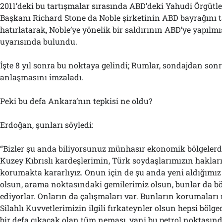
2011’deki bu tartışmalar sırasında ABD’deki Yahudi Örgütl
Başkanı Richard Stone da Noble şirketinin ABD bayrağını t
hatırlatarak, Noble’ye yönelik bir saldırının ABD’ye yapılmı
uyarısında bulundu.
İşte 8 yıl sonra bu noktaya gelindi; Rumlar, sondajdan sonra
anlaşmasını imzaladı.
Peki bu defa Ankara’nın tepkisi ne oldu?
Erdoğan, şunları söyledi:
“Bizler şu anda biliyorsunuz münhasır ekonomik bölgelerde,
Kuzey Kıbrıslı kardeşlerimin, Türk soydaşlarımızın hakla
korumakta kararlıyız. Onun için de şu anda yeni aldığımız
olsun, arama noktasındaki gemilerimiz olsun, bunlar da bö
ediyorlar. Onların da çalışmaları var. Bunların korumaları
Silahlı Kuvvetlerimizin ilgili fırkateynler olsun hepsi bölg
bir defa çıkacak olan tüm neması, yani bu petrol noktasında