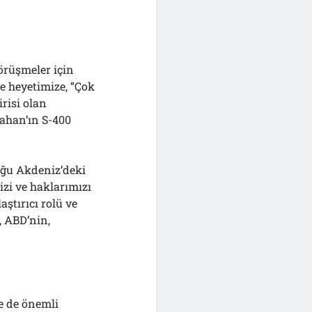
görüşmeler için
e heyetimize, “Çok
risi olan
ahan’ın S-400
oğu Akdeniz’deki
izi ve haklarımızı
aştırıcı rolü ve
 ABD’nin,
de de önemli