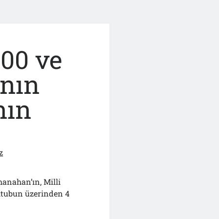
400 ve
’nın
nın
z
anahan’ın, Milli
ktubun üzerinden 4