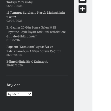
e
Türkiye 2.0’a Gidiş!..
d
y
o
05/08/2026
d
E
b
d
c
15 Temmuz Soruları… Nasuh Mahruki’nin
o
m
o
S
“Suçu”!..
i
k
03/08/2026
n
a
o
h
t
Er Gaziler 20 Gün Sonra Gelen MSB
e
i
Heyetine Böyle İsyan Etti:“Bizi Teröristlere
k
a
t
G……yle Güldürdünüz”
l
01/08/2026
r
Papazın “Komutanı” Ayasofya ve
e
Patrikhane İçin ABD’yi Göreve Çağırdı!..
31/07/2026
Bölmediğiniz Bir O Kalmıştı!..
29/07/2026
Arşivler
Arşivler