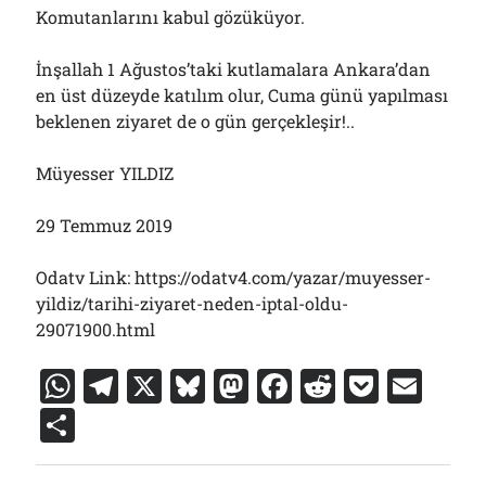
Komutanlarını kabul gözüküyor.
İnşallah 1 Ağustos’taki kutlamalara Ankara’dan
en üst düzeyde katılım olur, Cuma günü yapılması
beklenen ziyaret de o gün gerçekleşir!..
Müyesser YILDIZ
29 Temmuz 2019
Odatv Link: https://odatv4.com/yazar/muyesser-
yildiz/tarihi-ziyaret-neden-iptal-oldu-
29071900.html
W
T
X
Bl
M
F
R
P
E
h
el
u
a
a
e
o
m
S
at
e
e
st
c
d
c
ai
h