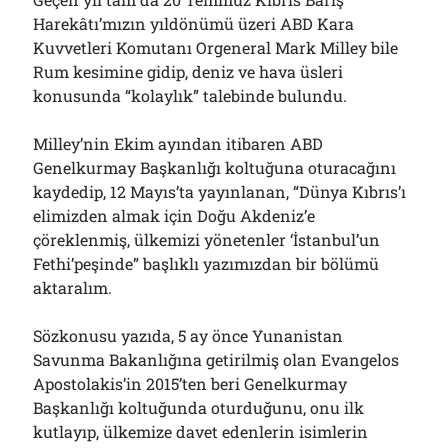
01/08/2026
Harekâtı’mızın yıldönümü üzeri ABD Kara
Kuvvetleri Komutanı Orgeneral Mark Milley bile
Rum kesimine gidip, deniz ve hava üsleri
Arşivler
konusunda “kolaylık” talebinde bulundu.
Arşivler
Milley’nin Ekim ayından itibaren ABD
Genelkurmay Başkanlığı koltuğuna oturacağını
kaydedip, 12 Mayıs’ta yayınlanan, “Dünya Kıbrıs’ı
elimizden almak için Doğu Akdeniz’e
çöreklenmiş, ülkemizi yönetenler ‘İstanbul’un
Fethi’peşinde” başlıklı yazımızdan bir bölümü
aktaralım.
Sözkonusu yazıda, 5 ay önce Yunanistan
Savunma Bakanlığına getirilmiş olan Evangelos
Apostolakis’in 2015’ten beri Genelkurmay
Başkanlığı koltuğunda oturduğunu, onu ilk
kutlayıp, ülkemize davet edenlerin isimlerin