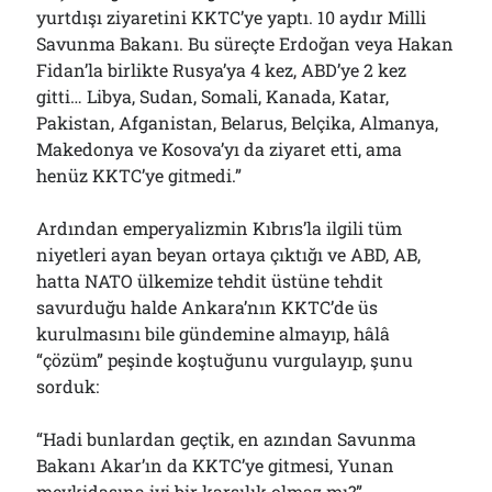
yurtdışı ziyaretini KKTC’ye yaptı. 10 aydır Milli
Savunma Bakanı. Bu süreçte Erdoğan veya Hakan
Fidan’la birlikte Rusya’ya 4 kez, ABD’ye 2 kez
gitti… Libya, Sudan, Somali, Kanada, Katar,
Pakistan, Afganistan, Belarus, Belçika, Almanya,
Makedonya ve Kosova’yı da ziyaret etti, ama
henüz KKTC’ye gitmedi.”
Ardından emperyalizmin Kıbrıs’la ilgili tüm
niyetleri ayan beyan ortaya çıktığı ve ABD, AB,
hatta NATO ülkemize tehdit üstüne tehdit
savurduğu halde Ankara’nın KKTC’de üs
kurulmasını bile gündemine almayıp, hâlâ
“çözüm” peşinde koştuğunu vurgulayıp, şunu
sorduk:
“Hadi bunlardan geçtik, en azından Savunma
Bakanı Akar’ın da KKTC’ye gitmesi, Yunan
mevkidaşına iyi bir karşılık olmaz mı?”