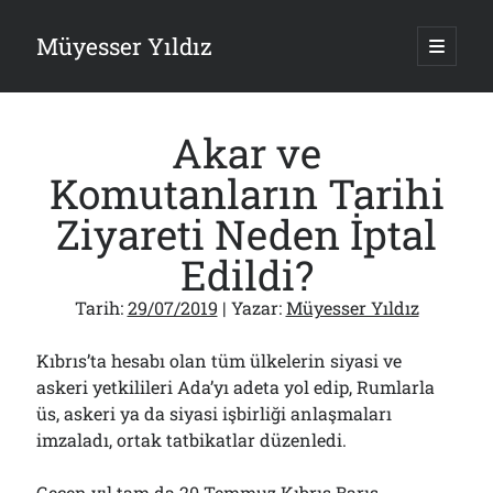
Müyesser Yıldız
ana
menüy
Yan
aç
Arama
Menü
Akar ve
Komutanların Tarihi
Ziyareti Neden İptal
Son Yazılar
Edildi?
Asırlık Devlete Bir Haftada Yeni Gömlek Biçilecek Öyle mi?!..
09/08/2026
Tarih:
29/07/2019
| Yazar:
Müyesser Yıldız
Gazi’den Milletvekillerine Kurşun Gibi Sözler!..
07/08/2026
Kıbrıs’ta hesabı olan tüm ülkelerin siyasi ve
Türkiye 2.0’a Gidiş!..
askeri yetkilileri Ada’yı adeta yol edip, Rumlarla
05/08/2026
üs, askeri ya da siyasi işbirliği anlaşmaları
15 Temmuz Soruları… Nasuh Mahruki’nin “Suçu”!..
imzaladı, ortak tatbikatlar düzenledi.
03/08/2026
Er Gaziler 20 Gün Sonra Gelen MSB Heyetine Böyle İsyan Etti:“Bizi
Teröristlere G……yle Güldürdünüz”
Geçen yıl tam da 20 Temmuz Kıbrıs Barış